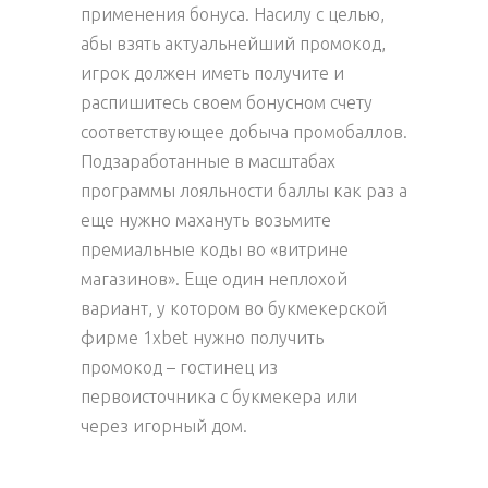
применения бонуса. Насилу с целью,
абы взять актуальнейший промокод,
игрок должен иметь получите и
распишитесь своем бонусном счету
соответствующее добыча промобаллов.
Подзаработанные в масштабах
программы лояльности баллы как раз а
еще нужно махануть возьмите
премиальные коды во «витрине
магазинов». Еще один неплохой
вариант, у котором во букмекерской
фирме 1xbet нужно получить
промокод – гостинец из
первоисточника с букмекера или
через игорный дом.