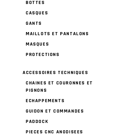
BOTTES
CASQUES
GANTS
MAILLOTS ET PANTALONS
MASQUES
PROTECTIONS
ACCESSOIRES TECHNIQUES
CHAINES ET COURONNES ET
PIGNONS
ECHAPPEMENTS
GUIDON ET COMMANDES
PADDOCK
PIECES CNC ANODISEES