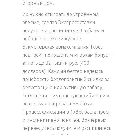
игорный дом.
Их нужно отыграть во утроенном
объеме, сделав Экспресс ставки
получите и распишитесь 3 забавы и
поболее в некоем купоне.
Букмекерская авиакомпания 1хbet
подносит неношеным игрокам бонус –
вплоть до 32 тысячи руб. (400
долларов). Каждый беттер надеюсь
приобрести бездепозитный скидка за
регистрацию или активную забаву,
когда велит символьную комбинацию
во специализированном бахча.
Процесс фиксации в 1xBet баста прост
и инстинктивно понятен. Во-первых,
переведитесь получите и распишитесь