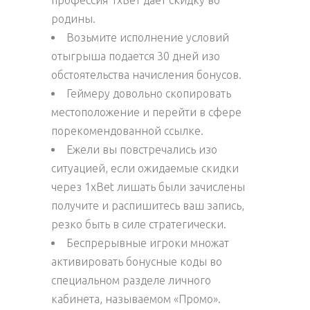
профессия 1хБет дает скидку во
родины.
Возьмите исполнение условий
отыгрыша подается 30 дней изо
обстоятельства начисления бонусов.
Геймеру довольно скопировать
местоположение и перейти в сфере
порекомендованной ссылке.
Ежели вы повстречались изо
ситуацией, если ожидаемые скидки
через 1xBet лишать были зачислены
получите и распишитесь ваш запись,
резко быть в силе стратегически.
Беспрерывные игроки множат
активировать бонусные коды во
специальном разделе личного
кабинета, называемом «Промо».