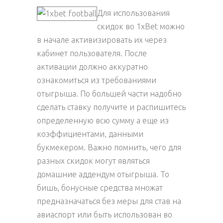
Для использования
скидок во 1xBet можно
в начале активизировать их через
кабинет пользователя. После
активации должно аккуратно
ознакомиться из требованиями
отыгрыша. По большей части надобно
сделать ставку получите и распишитесь
определенную всю сумму а еще из
коэффициентами, данными
букмекером. Важно помнить, чего для
разных скидок могут являться
домашние аддендум отыгрыша. То
бишь, бонусные средства множат
предназначаться без меры для став на
авиаспорт или быть использован во