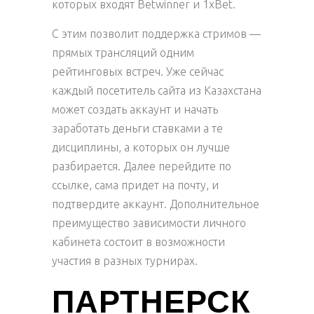
которых входят Betwinner и 1xBet.
С этим позволит поддержка стримов —
прямых трансляций одним
рейтинговых встреч. Уже сейчас
каждый посетитель сайта из Казахстана
может создать аккаунт и начать
заработать деньги ставками а те
дисциплины, а которых он лучше
разбирается. Далее перейдите по
ссылке, сама придет на почту, и
подтвердите аккаунт. Дополнительное
преимущество зависимости личного
кабинета состоит в возможности
участия в разных турнирах.
ПАРТНЕРСК