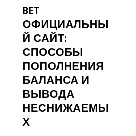
BET
ОФИЦИАЛЬНЫ
Й САЙТ:
СПОСОБЫ
ПОПОЛНЕНИЯ
БАЛАНСА И
ВЫВОДА
НЕСНИЖАЕМЫ
Х