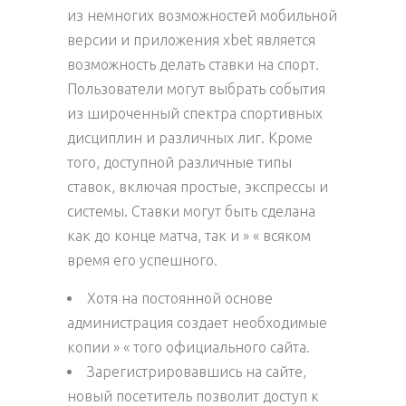
из немногих возможностей мобильной
версии и приложения xbet является
возможность делать ставки на спорт.
Пользователи могут выбрать события
из широченный спектра спортивных
дисциплин и различных лиг. Кроме
того, доступной различные типы
ставок, включая простые, экспрессы и
системы. Ставки могут быть сделана
как до конце матча, так и » « всяком
время его успешного.
Хотя на постоянной основе
администрация создает необходимые
копии » « того официального сайта.
Зарегистрировавшись на сайте,
новый посетитель позволит доступ к