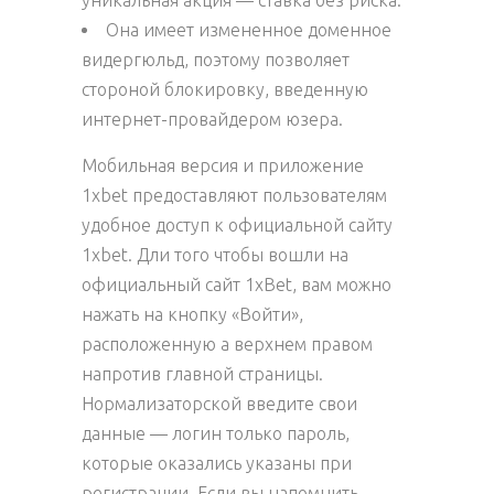
уникальная акция — ставка без риска.
Она имеет измененное доменное
видергюльд, поэтому позволяет
стороной блокировку, введенную
интернет-провайдером юзера.
Мобильная версия и приложение
1xbet предоставляют пользователям
удобное доступ к официальной сайту
1xbet. Дли того чтобы вошли на
официальный сайт 1xBet, вам можно
нажать на кнопку «Войти»,
расположенную а верхнем правом
напротив главной страницы.
Нормализаторской введите свои
данные — логин только пароль,
которые оказались указаны при
регистрации. Если вы напомнить