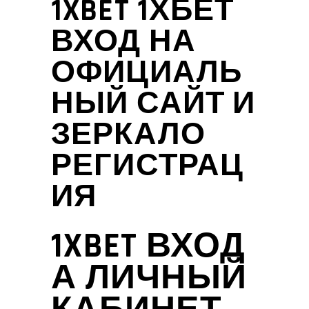
1XBET 1ХБЕТ
ВХОД НА
ОФИЦИАЛЬ
НЫЙ САЙТ И
ЗЕРКАЛО
РЕГИСТРАЦ
ИЯ
1XBET ВХОД
А ЛИЧНЫЙ