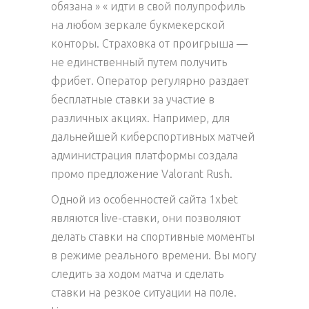
обязана » « идти в свой полупрофиль
на любом зеркале букмекерской
конторы. Страховка от проигрыша —
не единственный путем получить
фрибет. Оператор регулярно раздает
бесплатные ставки за участие в
различных акциях. Например, для
дальнейшей киберспортивных матчей
администрация платформы создала
промо предложение Valorant Rush.
Одной из особенностей сайта 1xbet
являются live-ставки, они позволяют
делать ставки на спортивные моменты
в режиме реального времени. Вы могу
следить за ходом матча и сделать
ставки на резкое ситуации на поле.