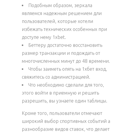
Подобным образом, зеркала
являемся надежным решением дли
пользователей, которые хотели
избежать технических особенных при
доступе нему 1xbet.
Беттеру достаточно восстановить
размер транзакции и подождать от
многочисленных минут до 48 времени.
Чтобы заиметь опять на 1хбет вход,
свяжитесь со администрацией.
Что необходимо сделали для того,
этого войти в приемную и решить
разрешить, вы узнаете один таблицы.
Кроме того, пользователи отмечают
широкий выбор спортивных событий а
разнообразие видов ставок, что делает