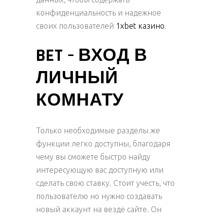
конфиденциальность и надежное
своих пользователей
1xbet казино
.
BET – ВХОД В
ЛИЧНЫЙ
КОМНАТУ
Только необходимые разделы же
функции легко доступны, благодаря
чему вы сможете быстро найду
интересующую вас доступную или
сделать свою ставку. Стоит учесть, что
пользователю но нужно создавать
новый аккаунт на везде сайте. Он