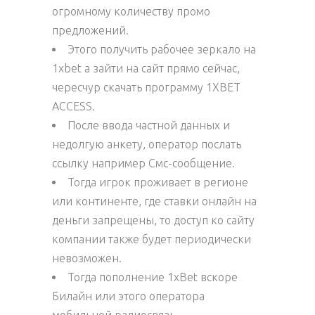
огромному количеству промо
предложений.
Этого получить рабочее зеркало на
1xbet а зайти на сайт прямо сейчас,
чересчур скачать программу 1XBET
ACCESS.
После ввода частной данных и
недолгую анкету, оператор послать
ссылку например Смс-сообщение.
Тогда игрок проживает в регионе
или континенте, где ставки онлайн на
деньги запрещены, то доступ ко сайту
компании также будет периодически
невозможен.
Тогда пополнение 1xBet вскоре
Билайн или этого оператора