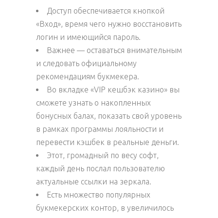
Доступ обеспечивается кнопкой
«Вход», время чего нужно восстановить
логин и имеющийся пароль.
Важнее — оставаться внимательным
и следовать официальному
рекомендациям букмекера.
Во вкладке «VIP кешбэк казино» вы
сможете узнать о накопленных
бонусных балах, показать свой уровень
в рамках программы лояльности и
перевести кэшбек в реальные деньги.
Этот, громадный по весу софт,
каждый день послал пользователю
актуальные ссылки на зеркала.
Есть множество популярных
букмекерских контор, в увеличилось