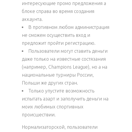
интересующие промо предложения а
блоке справа во время создания
аккаунта.
В противном любом администрация
не сможем осуществить вход и
предложит пройти регистрацию.
Пользователи могут ставить деньги
даже только на известные состязания
(например, Champions League), но а на
национальные турниры России,
Польши же других стран.
Только упустите возможность
испытать азарт и заполучить деньги на
моих любимых спортивных
происшествии.
Нормализаторской, пользователи