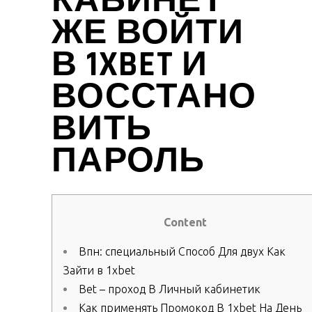
КАБИНЕТ
ЖЕ ВОЙТИ
В 1XBET И
ВОССТАНО
ВИТЬ
ПАРОЛЬ
Content
Впн: специальный Способ Для двух Как
Зайти в 1xbet
Bet – проход В Личный кабинетик
Как применять Промокод В 1xbet На День