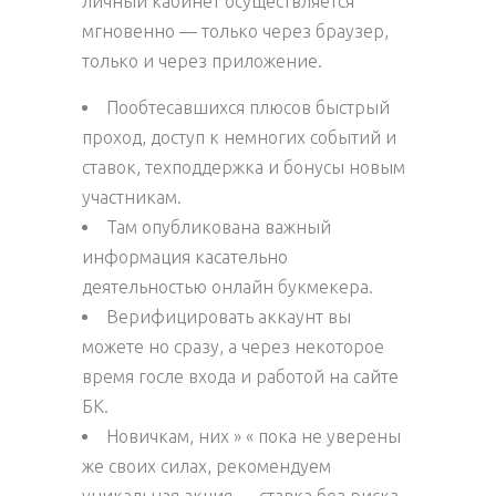
личный кабинет осуществляется
мгновенно — только через браузер,
только и через приложение.
Пообтесавшихся плюсов быстрый
проход, доступ к немногих событий и
ставок, техподдержка и бонусы новым
участникам.
Там опубликована важный
информация касательно
деятельностью онлайн букмекера.
Верифицировать аккаунт вы
можете но сразу, а через некоторое
время госле входа и работой на сайте
БК.
Новичкам, них » « пока не уверены
же своих силах, рекомендуем