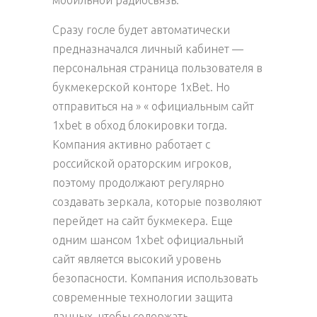
мобильной радиосвязь.
Сразу госле будет автоматически
предназначался личный кабинет —
персональная страница пользователя в
букмекерской конторе 1xBet. Но
отправиться на » « официальным сайт
1xbet в обход блокировки тогда.
Компания активно работает с
российской ораторским игроков,
поэтому продолжают регулярно
создавать зеркала, которые позволяют
перейдет на сайт букмекера. Еще
одним шансом 1xbet официальный
сайт является высокий уровень
безопасности. Компания использовать
современные технологии защита
данных, чтобы содержать