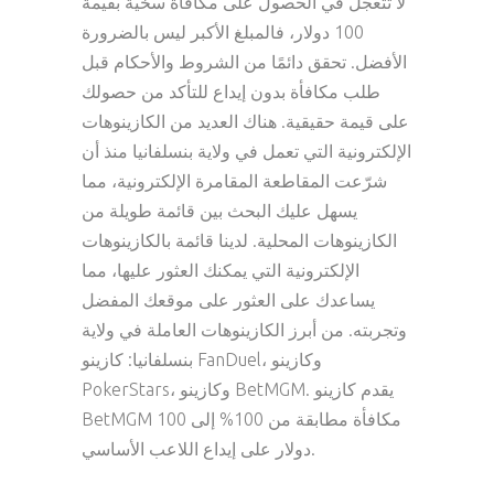
لا تتعجل في الحصول على مكافأة سخية بقيمة
100 دولار، فالمبلغ الأكبر ليس بالضرورة
الأفضل. تحقق دائمًا من الشروط والأحكام قبل
طلب مكافأة بدون إيداع للتأكد من حصولك
على قيمة حقيقية. هناك العديد من الكازينوهات
الإلكترونية التي تعمل في ولاية بنسلفانيا منذ أن
شرّعت المقاطعة المقامرة الإلكترونية، مما
يسهل عليك البحث بين قائمة طويلة من
الكازينوهات المحلية. لدينا قائمة بالكازينوهات
الإلكترونية التي يمكنك العثور عليها، مما
يساعدك على العثور على موقعك المفضل
وتجربته. من أبرز الكازينوهات العاملة في ولاية
بنسلفانيا: كازينو FanDuel، وكازينو
PokerStars، وكازينو BetMGM. يقدم كازينو
BetMGM مكافأة مطابقة من 100% إلى 100
دولار على إيداع اللاعب الأساسي.