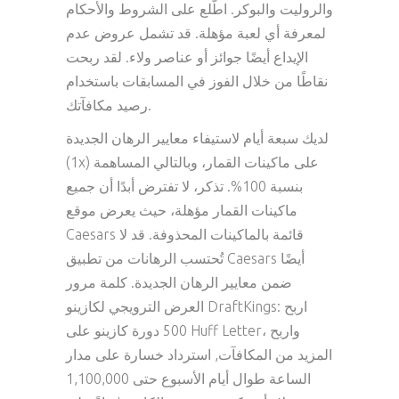
والروليت والبوكر. اطّلع على الشروط والأحكام
لمعرفة أي لعبة مؤهلة. قد تشمل عروض عدم
الإيداع أيضًا جوائز أو عناصر ولاء.
لقد ربحت
نقاطًا من خلال الفوز في المسابقات باستخدام
رصيد مكافآتك.
لديك سبعة أيام لاستيفاء معايير الرهان الجديدة
(1x) على ماكينات القمار، وبالتالي المساهمة
بنسبة 100%. تذكر، لا تفترض أبدًا أن جميع
ماكينات القمار مؤهلة، حيث يعرض موقع
Caesars قائمة بالماكينات المحذوفة. قد لا
تُحتسب الرهانات من تطبيق Caesars أيضًا
ضمن معايير الرهان الجديدة. كلمة مرور
العرض الترويجي لكازينو DraftKings: اربح
500 دورة كازينو على Huff Letter، واربح
المزيد من المكافآت, استرداد خسارة على مدار
الساعة طوال أيام الأسبوع حتى 1,100,000