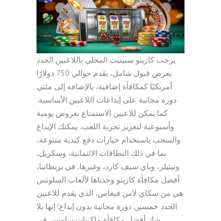
يرحب كازينو سبينيت المحلي باللاعبين الجدد
بعرض قبول شامل، يقدم حوالي 750 دولارًا
أمريكيًا كمكافأة إضافية، بالإضافة إلى مئتي
دورة مجانية على إيداعات اللاعبين الأساسية.
كما يمكن للاعبين الاستمتاع بعروض يومية
وأسبوعية لتعزيز تجربة اللعب. يمكنك الإيداع
والسحب باستخدام خيارات دفع كندية متنوعة،
بما في ذلك البطاقات الائتمانية، وسكريل،
ونيتيلر، وباي سيف كارد، وغيرها. في بريطانيا،
أفضل مكافأة كازينو وجدناها لألعاب السلوتس
هي من سكاي لاس فيغاس، الذي يقدم للاعبين
الجدد خمسين دورة مجانية بدون إيداع! إنها بلا
شك أفضل مكافأة ماكينات سلوتس في