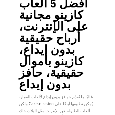
أفضل 5 ألعاب
كازينو مجانية
على الإنترنت،
أرباح حقيقية
بدون إيداع،
كازينو بأموال
حقيقية، حافز
بدون إيداع
غالبًا ما تُقدّم حوافز بدون إيداع لألعاب القمار،
يُمكن تطبيقها أيضًا على
Cazeus casino
ولكن
ألعاب الطاولة عبر الإنترنت مثل البلاك جاك