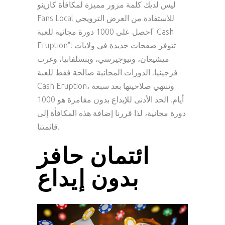
ليس لديك كلمة مرور مميزة لمكافأة كازينو
Fans Local للاستفادة من العرض الترويجي
"احصل على 1000 دورة مجانية للعبة Cash
Eruption"! تتوفر صفحات جديدة في ولايات
ميشيغان، ونيوجيرسي، وبنسلفانيا، وغرب
فرجينيا. الدورات المجانية صالحة فقط للعبة
Cash Eruption، وتنتهي صلاحيتها بعد سبعة
أيام. الحد الأدنى للإيداع بدون مقامرة هو 1000
دورة مجانية، لذا قررنا إضافة هذه المكافأة إلى
قائمتنا.
ائتمان حافز
بدون إيداع