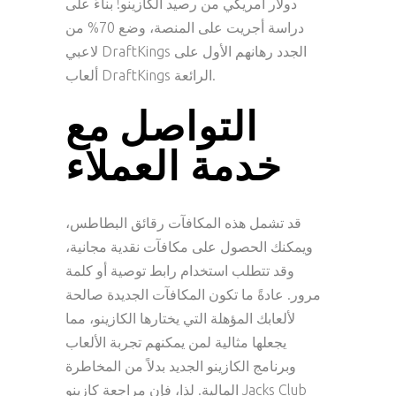
دولار أمريكي من رصيد الكازينو! بناءً على
دراسة أجريت على المنصة، وضع 70% من
لاعبي DraftKings الجدد رهانهم الأول على
ألعاب DraftKings الرائعة.
التواصل مع
خدمة العملاء
قد تشمل هذه المكافآت رقائق البطاطس،
ويمكنك الحصول على مكافآت نقدية مجانية،
وقد تتطلب استخدام رابط توصية أو كلمة
مرور. عادةً ما تكون المكافآت الجديدة صالحة
لألعابك المؤهلة التي يختارها الكازينو، مما
يجعلها مثالية لمن يمكنهم تجربة الألعاب
وبرنامج الكازينو الجديد بدلاً من المخاطرة
المالية. لذا، فإن مراجعة كازينو Jacks Club