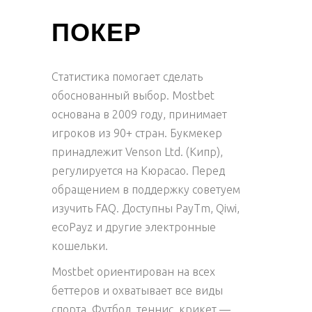
ПОКЕР
Статистика помогает сделать
обоснованный выбор. Mostbet
основана в 2009 году, принимает
игроков из 90+ стран. Букмекер
принадлежит Venson Ltd. (Кипр),
регулируется на Кюрасао. Перед
обращением в поддержку советуем
изучить FAQ. Доступны PayTm, Qiwi,
ecoPayz и другие электронные
кошельки.
Mostbet ориентирован на всех
беттеров и охватывает все виды
спорта. Футбол, теннис, крикет —