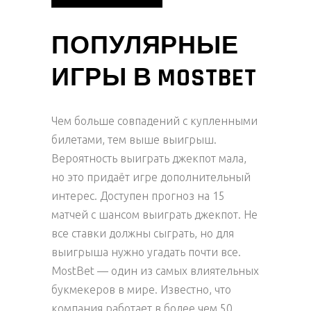
ПОПУЛЯРНЫЕ
ИГРЫ В MOSTBET
Чем больше совпадений с купленными
билетами, тем выше выигрыш.
Вероятность выиграть джекпот мала,
но это придаёт игре дополнительный
интерес. Доступен прогноз на 15
матчей с шансом выиграть джекпот. Не
все ставки должны сыграть, но для
выигрыша нужно угадать почти все.
MostBet — один из самых влиятельных
букмекеров в мире. Известно, что
компания работает в более чем 50