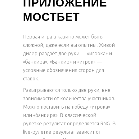
ПРИЛОЖЕНИЕ
МОСТБЕТ
Первая игра в казино может быть
сложной, даже если вы опытны. Живой
дилер раздаёт две руки — «игрока» и
«банкира». «Банкир» и «игрок» —
условные обозначения сторон для
ставок.
Разыгрываются только две руки, вне
зависимости от количества участников.
Можно поставить на победу «игрока»
или «банкира». В классической
рулетке результат определяется RNG. В
live-рулетке результат зависит от