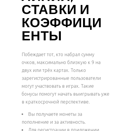
СТАВКИ И
КОЭФФИЦИ
ЕНТЫ
Побеждает тот, кто набрал сумму
очков, максимально близкую к 9 на
двух или трёх картах. Только
зарегистрированные пользователи
могут участвовать в играх. Такие
бонусы помогут начать выигрывать уже
в краткосрочной перспективе.
Вы получаете монеты за
пополнение и за активность.
Для регистрации в приложении