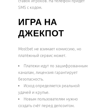
ставок игроков. На телефон придет
SMS с кодом.
ИГРА НА
ДЖЕКПОТ
Mostbet не взимает комиссию, но
платёжный сервис может.
Платежи идут по зашифрованным
каналам, лицензия гарантирует
безопасность.
Исход определяется реальной
удачей и крупье.
Новым пользователям нужно
создать счёт перед депозитом.