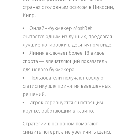
странах с головным офисом в Никосии,
Кипр.
Онлайн-букмекер MostBet
считается одним из лучших, предлагая
лучшие котировки в десятичном виде.
Линия включает более 18 видов
спорта — впечатляющий показатель
для нового букмекера.
Пользователи получают свежую
статистику для принятия взвешенных
решений.
Игрок соревнуется с настоящим
крупье, работающим в казино.
Стратегии в основном помогают
снизить потери, а не увеличить шансы