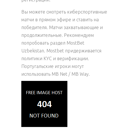
Вы можете смотреть киберспортивные
матчи в прямом эфире и ставить на
победителя. Матчи захватывающие и
продолжительные. Рекомендуем
попробовать раздел MostBet
Uzbekistan. Mostbet придерживается
политики KYC и верификации.
Португальские игроки могут
использовать MB Net / MB Way.