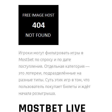
Игроки могут фильтровать игры в
Mostbet по спросу и по дате
поступления. Отдельная категория —
это лотереи, подразделённые на
разные типы. Суть этих игр в том, что
пользователь покупает билеты и ждёт
начала розыгрыша.
MOSTBET LIVE