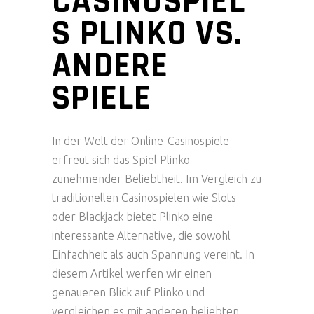
CASINOSPIEL
S PLINKO VS.
ANDERE
SPIELE
In der Welt der Online-Casinospiele
erfreut sich das Spiel Plinko
zunehmender Beliebtheit. Im Vergleich zu
traditionellen Casinospielen wie Slots
oder Blackjack bietet Plinko eine
interessante Alternative, die sowohl
Einfachheit als auch Spannung vereint. In
diesem Artikel werfen wir einen
genaueren Blick auf Plinko und
vergleichen es mit anderen beliebten