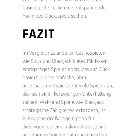
Casinospielern, die eine entspannende
Form des Glücksspiels suchen.
FAZIT
Im Vergleich zu anderen Casinospielen
wie Slots und Blackjack bietet Plinko ein
einzigartiges Spielerlebnis, das auf Glück
basiert. Dieses einfache, aber
unterhaltsame Spiel zieht viele Spieler an,
die nach einer kurzweiligen Unterhaltung
suchen. Während Spiele wie Blackjack
strategische Fähigkeiten erfordern, ist
Plinko eine großartige Option für
diejenigen, die eine unkomplizierte und
aufregende Spieleerfahrung wünschen.