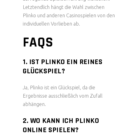
Letztendlich hängt die Wahl zwischen
Plinko und anderen Casinospielen von den
individuellen Vorlieben ab.
FAQS
1. IST PLINKO EIN REINES
GLÜCKSPIEL?
Ja, Plinko ist ein Glückspiel, da die
Ergebnisse ausschließlich vom Zufall
abhängen.
2. WO KANN ICH PLINKO
ONLINE SPIELEN?