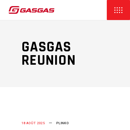
GASGAS
REUNION
18 AOÛT 2025
PLINKO