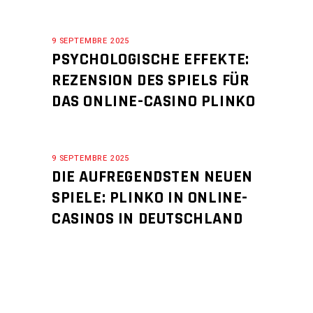
9 SEPTEMBRE 2025
PSYCHOLOGISCHE EFFEKTE:
REZENSION DES SPIELS FÜR
DAS ONLINE-CASINO PLINKO
9 SEPTEMBRE 2025
DIE AUFREGENDSTEN NEUEN
SPIELE: PLINKO IN ONLINE-
CASINOS IN DEUTSCHLAND