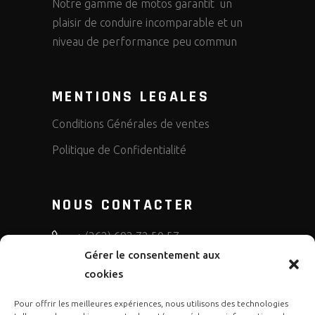
Notre gamme de motos garantit un
plaisir de conduire incomparable et un
niveau de performance peu commun
MENTIONS LEGALES
Conditions Générales de ventes
Politique de Confidentialité
NOUS CONTACTER
+ (262) 692 72 50 57
Gérer le consentement aux
bruno.diffusion.motos
cookies
Pour offrir les meilleures expériences, nous utilisons des technologies