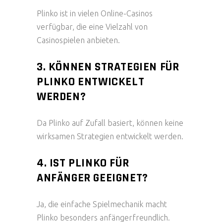
Plinko ist in vielen Online-Casinos
verfügbar, die eine Vielzahl von
Casinospielen anbieten.
3. KÖNNEN STRATEGIEN FÜR
PLINKO ENTWICKELT
WERDEN?
Da Plinko auf Zufall basiert, können keine
wirksamen Strategien entwickelt werden.
4. IST PLINKO FÜR
ANFÄNGER GEEIGNET?
Ja, die einfache Spielmechanik macht
Plinko besonders anfängerfreundlich.