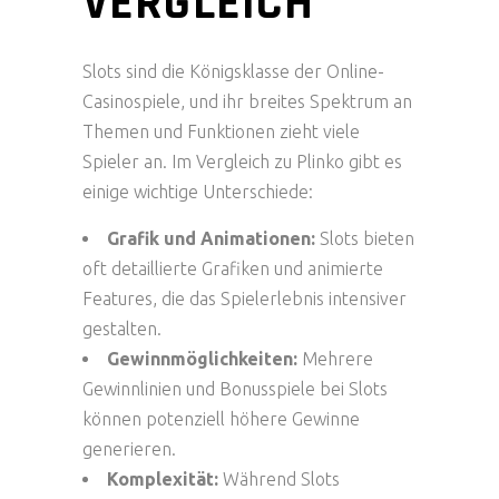
VERGLEICH
Slots sind die Königsklasse der Online-
Casinospiele, und ihr breites Spektrum an
Themen und Funktionen zieht viele
Spieler an. Im Vergleich zu Plinko gibt es
einige wichtige Unterschiede:
Grafik und Animationen:
Slots bieten
oft detaillierte Grafiken und animierte
Features, die das Spielerlebnis intensiver
gestalten.
Gewinnmöglichkeiten:
Mehrere
Gewinnlinien und Bonusspiele bei Slots
können potenziell höhere Gewinne
generieren.
Komplexität:
Während Slots