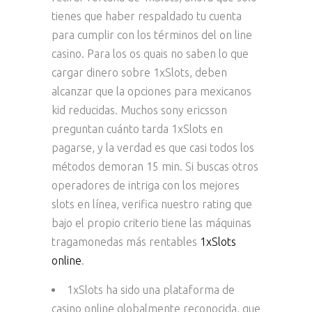
tienes que haber respaldado tu cuenta
para cumplir con los términos del on line
casino. Para los os quais no saben lo que
cargar dinero sobre 1xSlots, deben
alcanzar que la opciones para mexicanos
kid reducidas. Muchos sony ericsson
preguntan cuánto tarda 1xSlots en
pagarse, y la verdad es que casi todos los
métodos demoran 15 min. Si buscas otros
operadores de intriga con los mejores
slots en línea, verifica nuestro rating que
bajo el propio criterio tiene las máquinas
tragamonedas más rentables
1xSlots
online
.
1xSlots ha sido una plataforma de
casino online globalmente reconocida, que