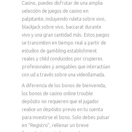
Casino, puedes disfrutar de una amplia
selección de juegos de casino en
palpitante, incluyendo ruleta sobre vivo,
blackjack sobre vivo, baccarat durante
vivo y una gran cantidad más. Estos juegos
se transmiten en tiempo real a partir de
estudios de gambling establishment
reales y child conducidos por crupieres
profesionales y amigables que interactúan
con ud a través sobre una videollamada.
A diferencia de los bonos de bienvenida,
los bonos de casino online trouble
depósito no requieren que el jugador
realice un depósito previo en tu cuenta
para investirse el bono. Solo debes pulsar
en “Registro”, rellenar un breve