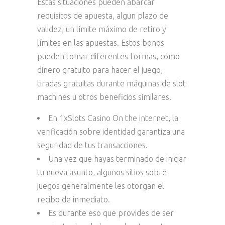
Estas situaciones pueden abarcar
requisitos de apuesta, algun plazo de
validez, un límite máximo de retiro y
límites en las apuestas. Estos bonos
pueden tomar diferentes formas, como
dinero gratuito para hacer el juego,
tiradas gratuitas durante máquinas de slot
machines u otros beneficios similares.
En 1xSlots Casino On the internet, la
verificación sobre identidad garantiza una
seguridad de tus transacciones.
Una vez que hayas terminado de iniciar
tu nueva asunto, algunos sitios sobre
juegos generalmente les otorgan el
recibo de inmediato.
Es durante eso que provides de ser