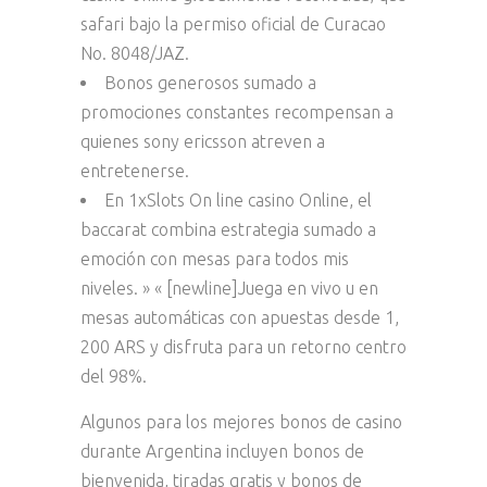
safari bajo la permiso oficial de Curacao
No. 8048/JAZ.
Bonos generosos sumado a
promociones constantes recompensan a
quienes sony ericsson atreven a
entretenerse.
En 1xSlots On line casino Online, el
baccarat combina estrategia sumado a
emoción con mesas para todos mis
niveles. » « [newline]Juega en vivo u en
mesas automáticas con apuestas desde 1,
200 ARS y disfruta para un retorno centro
del 98%.
Algunos para los mejores bonos de casino
durante Argentina incluyen bonos de
bienvenida, tiradas gratis y bonos de