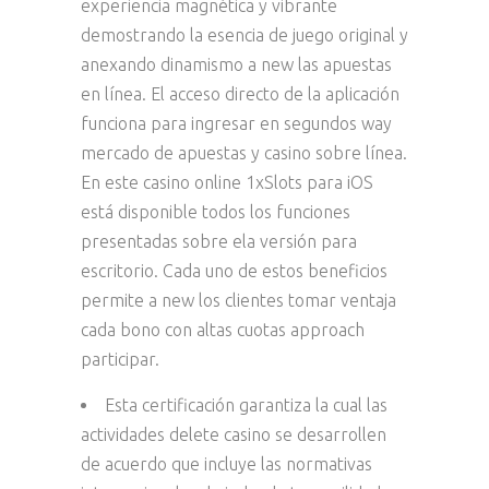
experiencia magnética y vibrante
demostrando la esencia de juego original y
anexando dinamismo a new las apuestas
en línea. El acceso directo de la aplicación
funciona para ingresar en segundos way
mercado de apuestas y casino sobre línea.
En este casino online 1xSlots para iOS
está disponible todos los funciones
presentadas sobre ela versión para
escritorio. Cada uno de estos beneficios
permite a new los clientes tomar ventaja
cada bono con altas cuotas approach
participar.
Esta certificación garantiza la cual las
actividades delete casino se desarrollen
de acuerdo que incluye las normativas