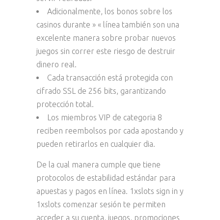
Adicionalmente, los bonos sobre los
casinos durante » « línea también son una
excelente manera sobre probar nuevos
juegos sin correr este riesgo de destruir
dinero real.
Cada transacción está protegida con
cifrado SSL de 256 bits, garantizando
protección total.
Los miembros VIP de categoria 8
reciben reembolsos por cada apostando y
pueden retirarlos en cualquier dia.
De la cual manera cumple que tiene
protocolos de estabilidad estándar para
apuestas y pagos en línea. 1xslots sign in y
1xslots comenzar sesión te permiten
acceder a su cuenta, juegos, promociones