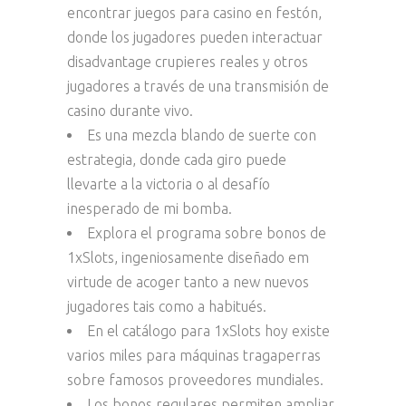
encontrar juegos para casino en festón,
donde los jugadores pueden interactuar
disadvantage crupieres reales y otros
jugadores a través de una transmisión de
casino durante vivo.
Es una mezcla blando de suerte con
estrategia, donde cada giro puede
llevarte a la victoria o al desafío
inesperado de mi bomba.
Explora el programa sobre bonos de
1xSlots, ingeniosamente diseñado em
virtude de acoger tanto a new nuevos
jugadores tais como a habitués.
En el catálogo para 1xSlots hoy existe
varios miles para máquinas tragaperras
sobre famosos proveedores mundiales.
Los bonos regulares permiten ampliar