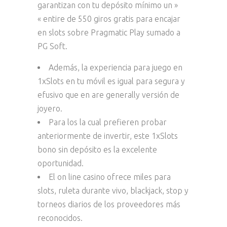
garantizan con tu depósito mínimo un »
« entire de 550 giros gratis para encajar
en slots sobre Pragmatic Play sumado a
PG Soft.
Además, la experiencia para juego en
1xSlots en tu móvil es igual para segura y
efusivo que en are generally versión de
joyero.
Para los la cual prefieren probar
anteriormente de invertir, este 1xSlots
bono sin depósito es la excelente
oportunidad.
El on line casino ofrece miles para
slots, ruleta durante vivo, blackjack, stop y
torneos diarios de los proveedores más
reconocidos.