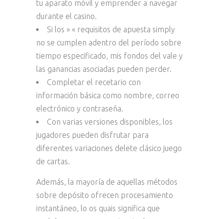
tu aparato móvil y emprender a navegar
durante el casino.
Si los » « requisitos de apuesta simply
no se cumplen adentro del período sobre
tiempo especificado, mis fondos del vale y
las ganancias asociadas pueden perder.
Completar el recetario con
información básica como nombre, correo
electrónico y contraseña.
Con varias versiones disponibles, los
jugadores pueden disfrutar para
diferentes variaciones delete clásico juego
de cartas.
Además, la mayoría de aquellas métodos
sobre depósito ofrecen procesamiento
instantáneo, lo os quais significa que