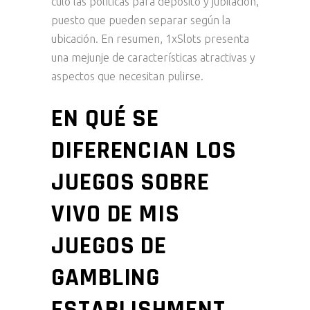
culo las políticas para depósito y jubilación,
puesto que pueden separar según la
ubicación. En resumen, 1xSlots presenta
una mejunje de características atractivas y
aspectos que necesitan pulirse.
EN QUÉ SE
DIFERENCIAN LOS
JUEGOS SOBRE
VIVO DE MIS
JUEGOS DE
GAMBLING
ESTABLISHMENT