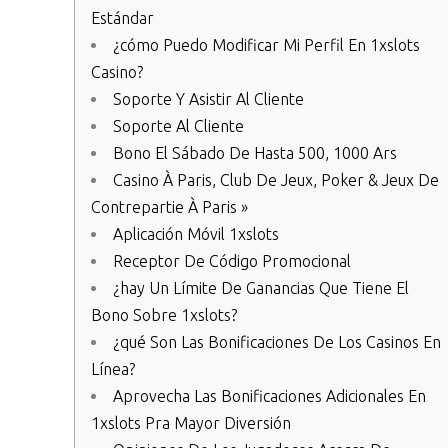
Estándar
¿cómo Puedo Modificar Mi Perfil En 1xslots
Casino?
Soporte Y Asistir Al Cliente
Soporte Al Cliente
Bono El Sábado De Hasta 500, 1000 Ars
Casino À Paris, Club De Jeux, Poker & Jeux De
Contrepartie À Paris »
Aplicación Móvil 1xslots
Receptor De Código Promocional
¿hay Un Límite De Ganancias Que Tiene El
Bono Sobre 1xslots?
¿qué Son Las Bonificaciones De Los Casinos En
Línea?
Aprovecha Las Bonificaciones Adicionales En
1xslots Pra Mayor Diversión