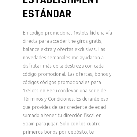
ESTÁNDAR
En codigo promocional 1xslots kid una vía
directa para acceder the giros gratis,
balance extra y ofertas exclusivas. Las
novedades semanales me ayudaron a
disfrutar más de la destreza con cada
código promocional. Las ofertas, bonos y
códigos códigos promocionales para
1xSlots en Perú conllevan una serie de
Términos y Condiciones. Es durante eso
que provides de ser creciente de edad
sumado a tener tu dirección fiscal en
Spain para jugar. Solo con los cuatro
primeros bonos por depósito, te