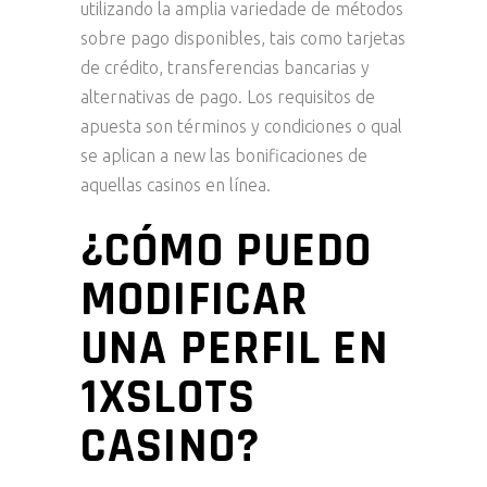
utilizando la amplia variedade de métodos
sobre pago disponibles, tais como tarjetas
de crédito, transferencias bancarias y
alternativas de pago. Los requisitos de
apuesta son términos y condiciones o qual
se aplican a new las bonificaciones de
aquellas casinos en línea.
¿CÓMO PUEDO
MODIFICAR
UNA PERFIL EN
1XSLOTS
CASINO?