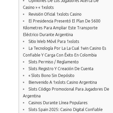
Opiniones De Los Jugadores Acerca De
Casino » « 1xslots
Revisión Oficial 1xslots Casino
El Presidencia Presentó El Plan De 5600
Kilometres Para Ampliar Este Transporte
Eléctrico Durante Argentina
Sitio Web Móvil Para 1xslots
La Tecnología Por La La Cual 1win Casino Es
Confiable Y Carga Con Éxito En Colombia
Slots Permiso / Reglamento
Slots Registro Y Creación De Cuenta
« Slots Bono Sin Depósito
Bienvenido A 1xslots Casino Argentina
Slots Código Promocional Para Jugadores De
Argentina
Casinos Durante Línea Populares
Slots Spain 2025: Casino Digital Confiable