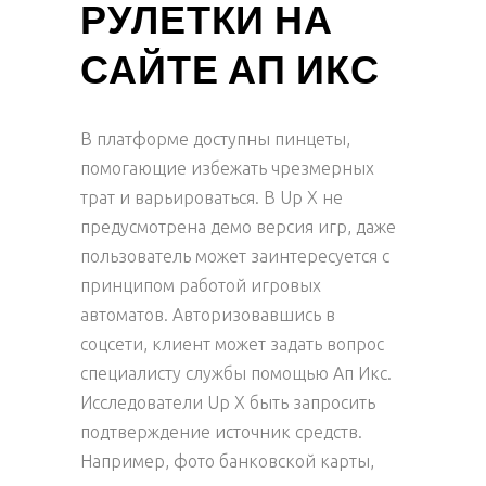
РУЛЕТКИ НА
САЙТЕ АП ИКС
В платформе доступны пинцеты,
помогающие избежать чрезмерных
трат и варьироваться. В Up X не
предусмотрена демо версия игр, даже
пользователь может заинтересуется с
принципом работой игровых
автоматов. Авторизовавшись в
соцсети, клиент может задать вопрос
специалисту службы помощью Ап Икс.
Исследователи Up X быть запросить
подтверждение источник средств.
Например, фото банковской карты,