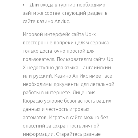
Дли входа в турнир необходимо
зайти же соответствующий раздел в
сайте казино АпИкс.
Игровой интерфейс сайта Up-x
всесторонне вопреки целям сервиса
только достаточно простой для
пользователя. Пользователям сайта Up
X недоступно два языка – английский
или русский. Казино Ап Икс имеет все
необходимы документы для легальной
работы в интернете. Лицензия
Кюрасао условие безопасность ваших
данных и честность игровых
автоматов. Играть в сайте можно без
опасений за сохранность личной
информации. Старайтесь разные