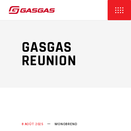
GASGAS
REUNION
8 AOÛT 2025
MONOBREND