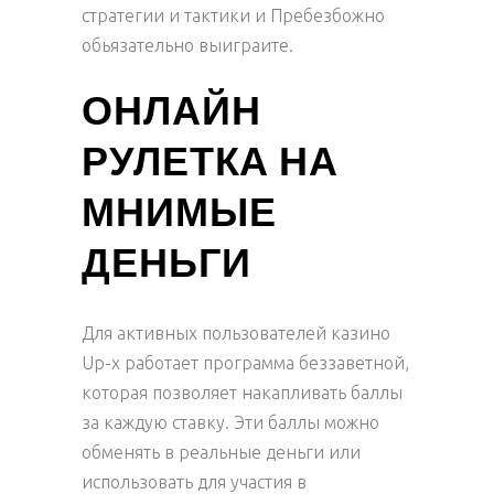
стратегии и тактики и Пребезбожно
обьязательно выиграите.
ОНЛАЙН
РУЛЕТКА НА
МНИМЫЕ
ДЕНЬГИ
Для активных пользователей казино
Up-x работает программа беззаветной,
которая позволяет накапливать баллы
за каждую ставку. Эти баллы можно
обменять в реальные деньги или
использовать для участия в