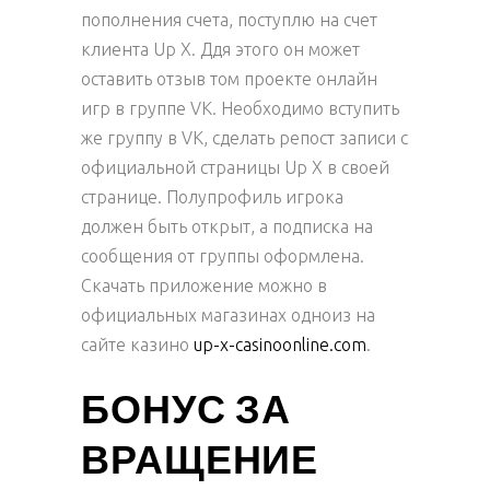
пополнения счета, поступлю на счет
клиента Up X. Ддя этого он может
оставить отзыв том проекте онлайн
игр в группе VK. Необходимо вступить
же группу в VK, сделать репост записи с
официальной страницы Up X в своей
странице. Полупрофиль игрока
должен быть открыт, а подписка на
сообщения от группы оформлена.
Скачать приложение можно в
официальных магазинах одноиз на
сайте казино
up-x-casinoonline.com
.
БОНУС ЗА
ВРАЩЕНИЕ