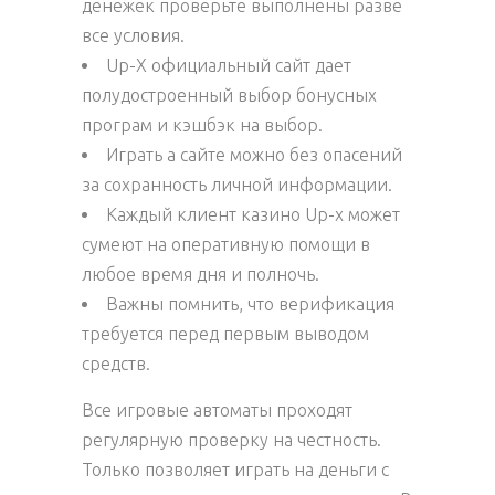
денежек проверьте выполнены разве
все условия.
Up-X официальный сайт дает
полудостроенный выбор бонусных
програм и кэшбэк на выбор.
Играть а сайте можно без опасений
за сохранность личной информации.
Каждый клиент казино Up-x может
сумеют на оперативную помощи в
любое время дня и полночь.
Важны помнить, что верификация
требуется перед первым выводом
средств.
Все игровые автоматы проходят
регулярную проверку на честность.
Только позволяет играть на деньги с