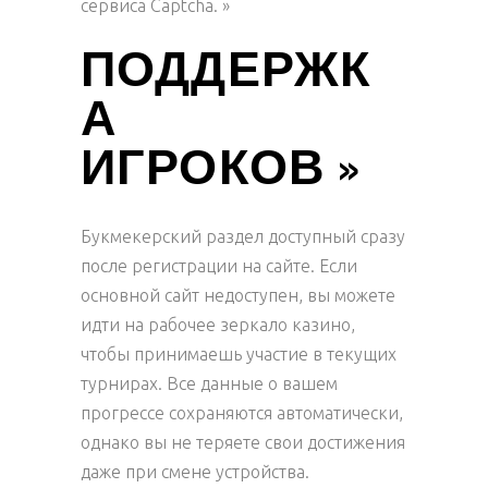
сервиса Captcha. »
ПОДДЕРЖК
А
ИГРОКОВ »
Букмекерский раздел доступный сразу
после регистрации на сайте. Если
основной сайт недоступен, вы можете
идти на рабочее зеркало казино,
чтобы принимаешь участие в текущих
турнирах. Все данные о вашем
прогрессе сохраняются автоматически,
однако вы не теряете свои достижения
даже при смене устройства.