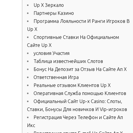
Up X Зеркало
Партнеры Казино
Программа Лояльности И Ранги Игроков В
Up X
Спортивные Ставки На Официальном
Сайте Up X
условия Участия
Таблица известнейших Слотов
Бонус На Депозит за Отзыв На Сайте Ап Х
Ответственная Игра
Реальные отзывом Клиентов Up X
Оперативная Служба помощью Клиентов
Официальный Сайт Up-x Casino: Слоты,
Ставки, Бонусы Для новичков И Vip-игроков
Регистрация Через Телефон и Сайте Ап
Икс