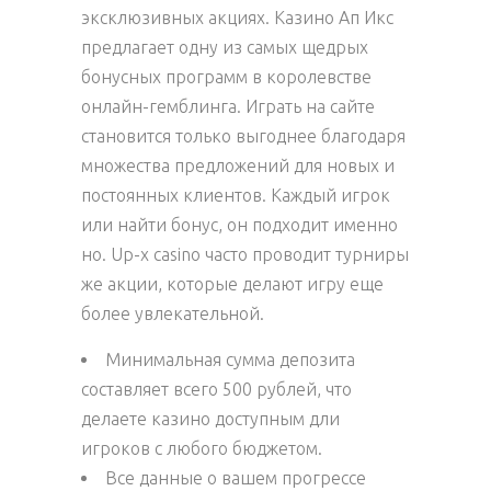
эксклюзивных акциях. Казино Ап Икс
предлагает одну из самых щедрых
бонусных программ в королевстве
онлайн-гемблинга. Играть на сайте
становится только выгоднее благодаря
множества предложений для новых и
постоянных клиентов. Каждый игрок
или найти бонус, он подходит именно
но. Up-x casino часто проводит турниры
же акции, которые делают игру еще
более увлекательной.
Минимальная сумма депозита
составляет всего 500 рублей, что
делаете казино доступным дли
игроков с любого бюджетом.
Все данные о вашем прогрессе