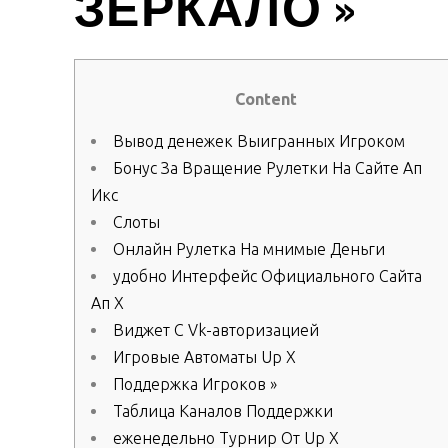
ЗЕРКАЛО »
Content
Вывод денежек Выигранных Игроком
Бонус За Вращение Рулетки На Сайте Ап
Икс
Слоты
Онлайн Рулетка На мнимые Деньги
удобно Интерфейс Официального Сайта
Ап Х
Виджет C Vk-авторизацией
Игровые Автоматы Up X
Поддержка Игроков »
Таблица Каналов Поддержки
еженедельно Турнир От Up X