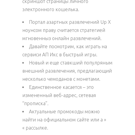
скриншот страницы личного
электронного кошелька.
Портал азартных развлечений Up X
ноунсом праву считается стратегией
мгновенныз онлайн развлечений.
Давайте посмотрим, как играть на
сервиси АП Икс в быстрый игры.
Новый и еще ставкший популряным
внешний развлечения, предлагающий
несколько чемоданов с монетами.
Единственное касается – это
измененный веб-адрес, сетевая
“прописка”.
Актуальные промокоды можно
найти на официальном сайте или а »
« рассылке.