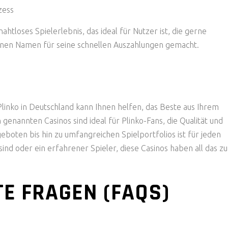
zess
htloses Spielerlebnis, das ideal für Nutzer ist, die gerne
einen Namen für seine schnellen Auszahlungen gemacht.
Plinko in Deutschland kann Ihnen helfen, das Beste aus Ihrem
enannten Casinos sind ideal für Plinko-Fans, die Qualität und
boten bis hin zu umfangreichen Spielportfolios ist für jeden
 sind oder ein erfahrener Spieler, diese Casinos haben all das zu
TE FRAGEN (FAQS)