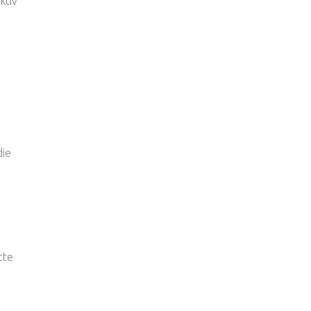
ktiv
die
tte