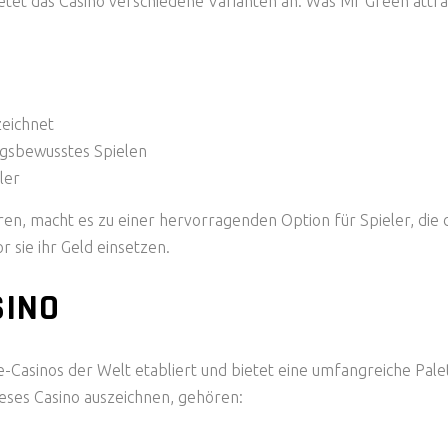
ietet das Casino verschiedene Varianten an. Was Mr Green attra
zeichnet
ngsbewusstes Spielen
ler
ren, macht es zu einer hervorragenden Option für Spieler, die 
 sie ihr Geld einsetzen.
SINO
ne-Casinos der Welt etabliert und bietet eine umfangreiche Pale
dieses Casino auszeichnen, gehören: