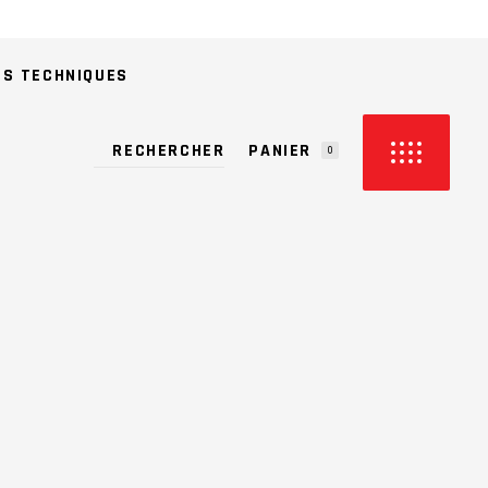
ES TECHNIQUES
PANIER
0
CUN PRODUIT DANS LE PANIER