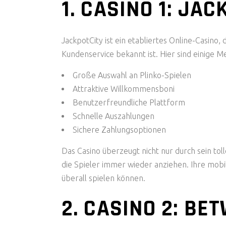
1. CASINO 1: JAC
JackpotCity ist ein etabliertes Online-Casino
Kundenservice bekannt ist. Hier sind einige M
Große Auswahl an Plinko-Spielen
Attraktive Willkommensboni
Benutzerfreundliche Plattform
Schnelle Auszahlungen
Sichere Zahlungsoptionen
Das Casino überzeugt nicht nur durch sein tol
die Spieler immer wieder anziehen. Ihre mobil
überall spielen können.
2. CASINO 2: BE