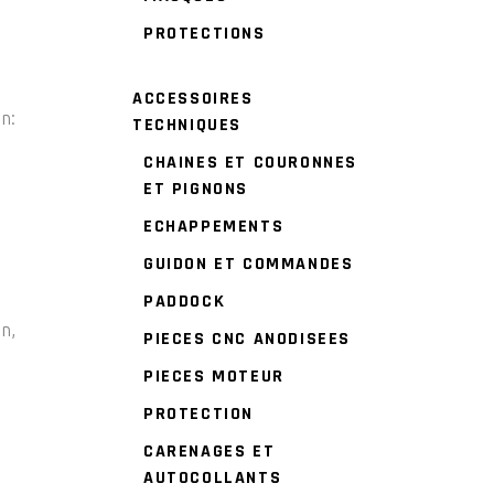
PROTECTIONS
ACCESSOIRES
n:
TECHNIQUES
CHAINES ET COURONNES
ET PIGNONS
ECHAPPEMENTS
GUIDON ET COMMANDES
PADDOCK
n,
PIECES CNC ANODISEES
PIECES MOTEUR
PROTECTION
CARENAGES ET
AUTOCOLLANTS