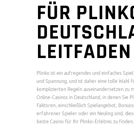
FÜR PLINK
DEUTSCHL
LEITFADEN
Plinko ist ein aufregendes und einfaches Spiel
und Spannung, und ist daher eine tolle Wahl f
komplizierten Regeln auseinandersetzen zu mü
Online-Casinos in Deutschland, in denen Sie P
Faktoren, einschließlich Spielangebot, Bonusse
erfahrener Spieler oder ein Neuling sind, dies
beste Casino für Ihr Plinko-Erlebnis zu finden.