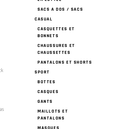
SACS A DOS / SACS
CASUAL
CASQUETTES ET
BONNETS
CHAUSSURES ET
CHAUSSETTES
PANTALONS ET SHORTS
ck
SPORT
BOTTES
CASQUES
GANTS
as
MAILLOTS ET
PANTALONS
MASQUES