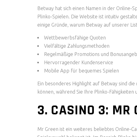
Betway hat sich einen Namen in der Online-S
Plinko-Spielen. Die Website ist intuitiv gesta
einige Gründe, warum Betway auf unserer List
Wettbewerbsfähige Quoten
Vielfältige Zahlungsmethoden
Regelmäßige Promotions und Bonusange
Hervorragender Kundenservice
Mobile App für bequemes Spielen
Ein besonderes Highlight auf Betway sind die
können, während Sie Ihre Plinko-Fähigkeiten 
3. CASINO 3: MR
Mr Green ist ein weiteres beliebtes Online-C