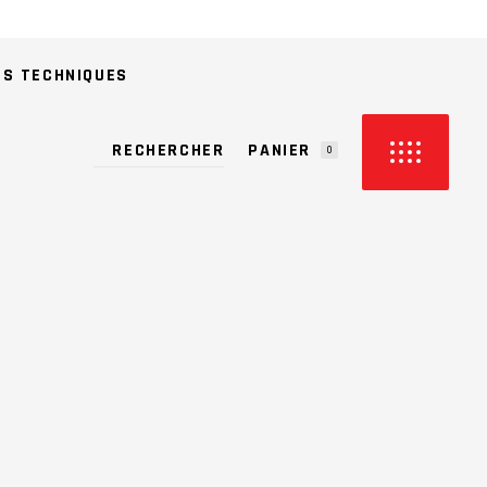
ES TECHNIQUES
PANIER
0
CUN PRODUIT DANS LE PANIER