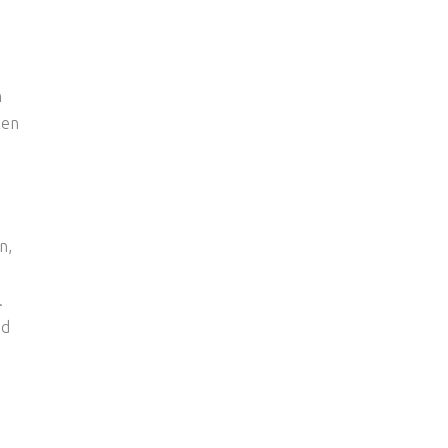
n
zen
n,
.
nd