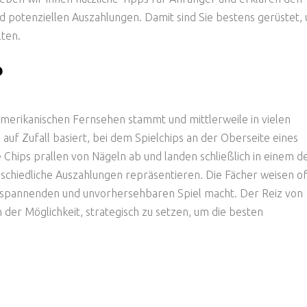
potenziellen Auszahlungen. Damit sind Sie bestens gerüstet,
lten.
?
m amerikanischen Fernsehen stammt und mittlerweile in vielen
das auf Zufall basiert, bei dem Spielchips an der Oberseite eines
 Chips prallen von Nägeln ab und landen schließlich in einem d
schiedliche Auszahlungen repräsentieren. Die Fächer weisen of
m spannenden und unvorhersehbaren Spiel macht. Der Reiz von
in der Möglichkeit, strategisch zu setzen, um die besten