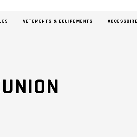
LES
VÊTEMENTS & ÉQUIPEMENTS
ACCESSOIR
AU
EUNION