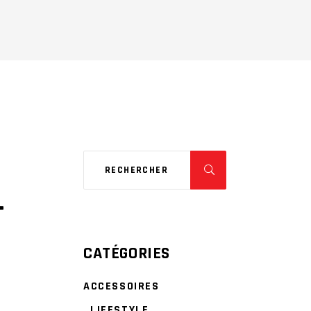
-
CATÉGORIES
ACCESSOIRES
LIFESTYLE