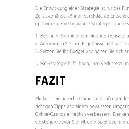
Die Entwicklung einer Strategie ist für das 
Zufall abhängt, können durchdachte Entscheid
optimieren. Eine bewährte Strategie könnte 
Beginnen Sie mit einem niedrigen Einsatz, 
Analysieren Sie Ihre Ergebnisse und passen
Setzen Sie Ihr Budget und halten Sie sich a
Diese Strategie hilft Ihnen, Ihre Verluste zu
FAZIT
Plinko ist ein unterhaltsames und aufregendes
richtigen Tipps und einem bewussten Umgang
Online-Casinos erheblich verbessern. Denken 
verstehen, bevor Sie mit dem Spiel beginnen. 