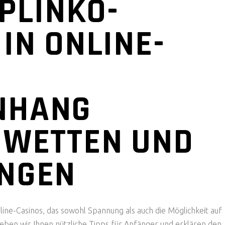
 PLINKO-
IN ONLINE-
NHANG
 WETTEN UND
NGEN
nline-Casinos, das sowohl Spannung als auch die Möglichkeit auf
geben wir Ihnen nützliche Tipps für Anfänger und erklären den