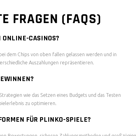
TE FRAGEN (FAQS)
N ONLINE-CASINOS?
, bei dem Chips von oben fallen gelassen werden und in
erschiedliche Auszahlungen repräsentieren.
 GEWINNEN?
n Strategien wie das Setzen eines Budgets und das Testen
ielerlebnis zu optimieren.
TFORMEN FÜR PLINKO-SPIELE?
itiven Bewertungen, sicheren Zahlungsmethoden und großzügig