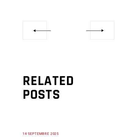
RELATED
POSTS
14 SEPTEMBRE 2025