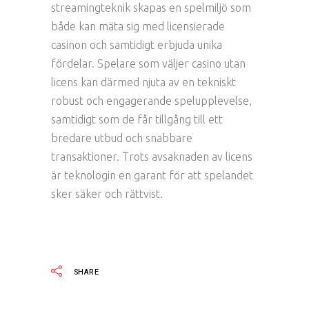
streamingteknik skapas en spelmiljö som
både kan mäta sig med licensierade
casinon och samtidigt erbjuda unika
fördelar. Spelare som väljer casino utan
licens kan därmed njuta av en tekniskt
robust och engagerande spelupplevelse,
samtidigt som de får tillgång till ett
bredare utbud och snabbare
transaktioner. Trots avsaknaden av licens
är teknologin en garant för att spelandet
sker säker och rättvist.
SHARE