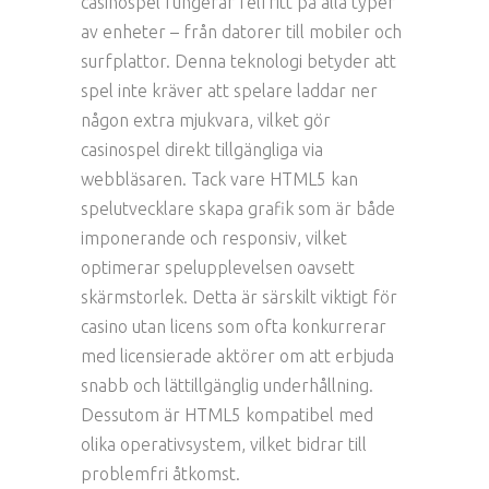
casinospel fungerar felfritt på alla typer
av enheter – från datorer till mobiler och
surfplattor. Denna teknologi betyder att
spel inte kräver att spelare laddar ner
någon extra mjukvara, vilket gör
casinospel direkt tillgängliga via
webbläsaren. Tack vare HTML5 kan
spelutvecklare skapa grafik som är både
imponerande och responsiv, vilket
optimerar spelupplevelsen oavsett
skärmstorlek. Detta är särskilt viktigt för
casino utan licens som ofta konkurrerar
med licensierade aktörer om att erbjuda
snabb och lättillgänglig underhållning.
Dessutom är HTML5 kompatibel med
olika operativsystem, vilket bidrar till
problemfri åtkomst.