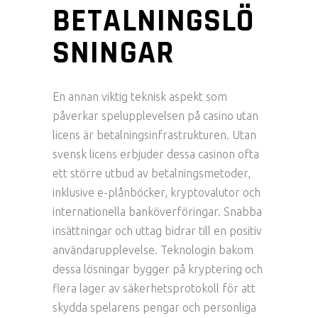
BETALNINGSLÖ
SNINGAR
En annan viktig teknisk aspekt som
påverkar spelupplevelsen på casino utan
licens är betalningsinfrastrukturen. Utan
svensk licens erbjuder dessa casinon ofta
ett större utbud av betalningsmetoder,
inklusive e-plånböcker, kryptovalutor och
internationella banköverföringar. Snabba
insättningar och uttag bidrar till en positiv
användarupplevelse. Teknologin bakom
dessa lösningar bygger på kryptering och
flera lager av säkerhetsprotokoll för att
skydda spelarens pengar och personliga