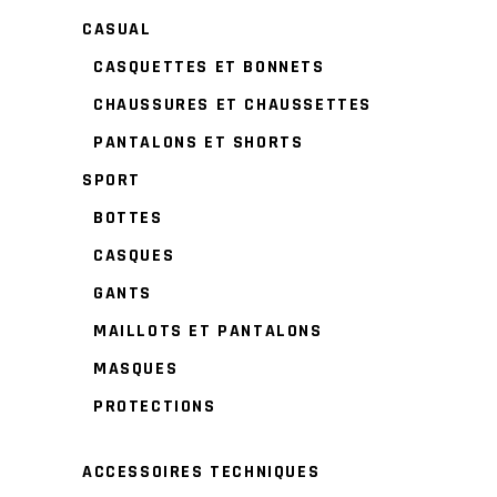
CASUAL
CASQUETTES ET BONNETS
CHAUSSURES ET CHAUSSETTES
PANTALONS ET SHORTS
SPORT
BOTTES
CASQUES
GANTS
MAILLOTS ET PANTALONS
MASQUES
PROTECTIONS
ACCESSOIRES TECHNIQUES