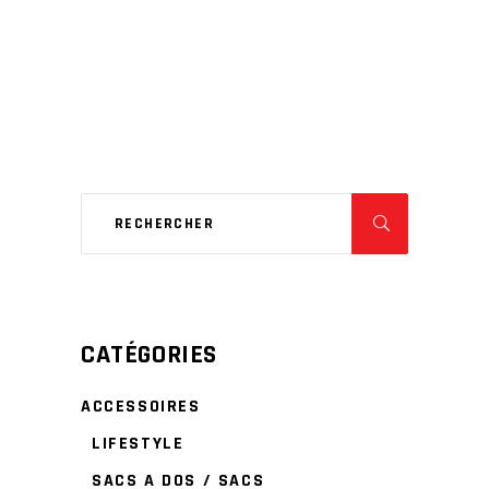
CATÉGORIES
ACCESSOIRES
LIFESTYLE
SACS A DOS / SACS