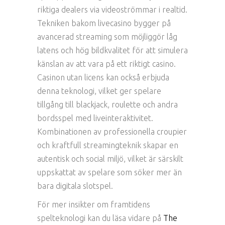
riktiga dealers via videoströmmar i realtid.
Tekniken bakom livecasino bygger på
avancerad streaming som möjliggör låg
latens och hög bildkvalitet för att simulera
känslan av att vara på ett riktigt casino.
Casinon utan licens kan också erbjuda
denna teknologi, vilket ger spelare
tillgång till blackjack, roulette och andra
bordsspel med liveinteraktivitet.
Kombinationen av professionella croupier
och kraftfull streamingteknik skapar en
autentisk och social miljö, vilket är särskilt
uppskattat av spelare som söker mer än
bara digitala slotspel.
För mer insikter om framtidens
spelteknologi kan du läsa vidare på
The