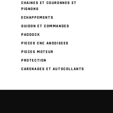
CHAINES ET COURONNES ET
PIGNONS
ECHAPPEMENTS
GUIDON ET COMMANDES
PADDOCK
PIECES CNC ANODISEES
PIECES MOTEUR
PROTECTION
CARENAGES ET AUTOCOLLANTS