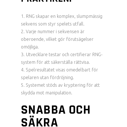
RNG skapar en komplex, slumpmässig
sekvens som styr spelets utfall.
Varje nummer i sekvensen är
oberoende, vilket gör förutsägelser
omöjliga.
Utvecklare testar och certifierar RNG-
system för att säkerställa rättvisa.
Spelresultatet visas omedelbart för
spelaren utan fördröjning.
Systemet stöds av kryptering för att
skydda mot manipulation.
SNABBA OCH
SÄKRA