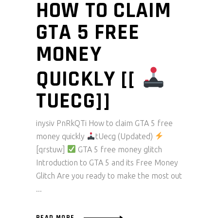
HOW TO CLAIM
GTA 5 FREE
MONEY
QUICKLY [[
TUECG]]
inysiv PnRkQTi How to claim GTA 5 free
money quickly
tUecg (Updated)
[qrstuw]
GTA 5 free money glitch
Introduction to GTA 5 and its Free Money
Glitch Are you ready to make the most out
READ MORE