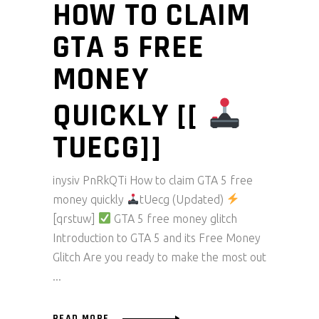
HOW TO CLAIM
GTA 5 FREE
MONEY
QUICKLY [[
TUECG]]
inysiv PnRkQTi How to claim GTA 5 free
money quickly
tUecg (Updated)
[qrstuw]
GTA 5 free money glitch
Introduction to GTA 5 and its Free Money
Glitch Are you ready to make the most out
READ MORE