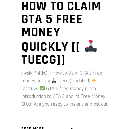
HOW TO CLAIM
GTA 5 FREE
MONEY
QUICKLY [[
TUECG]]
inysiv PnRkQTi How to claim GTA 5 free
money quickly
tUecg (Updated)
[qrstuw]
GTA 5 free money glitch
Introduction to GTA 5 and its Free Money
Glitch Are you ready to make the most out
READ MORE