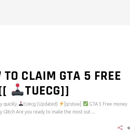
 TO CLAIM GTA 5 FREE
[[
TUECG]]
y quickly
tUecg (Updated)
[qrstuw]
GTA 5 free money
ey Glitch Are you ready to make the most out
S