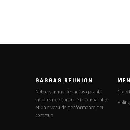
GASGAS REUNION
MEN
Notre gamme de motos garantit
Condi
un plaisir de conduire incomparable
Politi
et un niveau de performance peu
commun