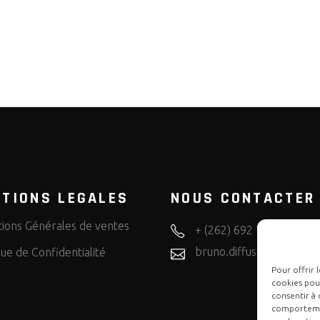
TIONS LEGALES
NOUS CONTACTER
tions Générales de ventes
+ (262) 692 72 50 57
bruno.diffusion.motos
que de Confidentialité
Pour offrir 
cookies pour
consentir à 
comportement