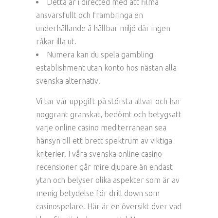
Detta är i directed med att filma
ansvarsfullt och frambringa en
underhållande å hållbar miljö där ingen
råkar illa ut.
Numera kan du spela gambling
establishment utan konto hos nästan alla
svenska alternativ.
Vi tar vår uppgift på största allvar och har
noggrant granskat, bedömt och betygsatt
varje online casino mediterranean sea
hänsyn till ett brett spektrum av viktiga
kriterier. I våra svenska online casino
recensioner går mire djupare än endast
ytan och belyser olika aspekter som är av
menig betydelse för drill down som
casinospelare. Här är en översikt över vad