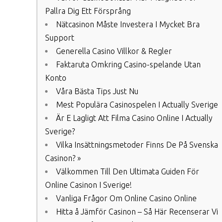
Pallra Dig Ett Försprång
Nätcasinon Måste Investera I Mycket Bra
Support
Generella Casino Villkor & Regler
Faktaruta Omkring Casino-spelande Utan
Konto
Våra Bästa Tips Just Nu
Mest Populära Casinospelen I Actually Sverige
Är E Lagligt Att Filma Casino Online I Actually
Sverige?
Vilka Insättningsmetoder Finns De På Svenska
Casinon? »
Välkommen Till Den Ultimata Guiden För
Online Casinon I Sverige!
Vanliga Frågor Om Online Casino Online
Hitta å Jämför Casinon – Så Här Recenserar Vi