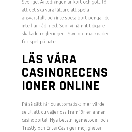
Sverige. Anledningen är kort och gott för
att det ska vara lättare att spela
ansvarsfullt och inte spela bort pengar du
inte har råd med. Som vi nämnt tidigare
skakade regleringen i Swe om marknaden
för spel på nätet.
LÄS VÅRA
CASINORECENS
IONER ONLINE
På så sätt får du automatiskt mer värde
se till att du väljer oss framför en annan
casinoportal. Nya betalningsmetoder och
Trustly och EnterCash ger möjligheter