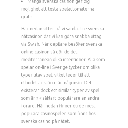
Många svenska casinon ger dig
möjlighet att testa spelautomaterna
gratis.
Här nedan sitter på vi samlat tre svenska
nätcasinon där vi kan göra snabba uttag
via Swish. När depilare besöker svenska
online casinon så gör de det
mediterranean olika intentioner. Alla som
spelar on-line i Sverige tycker om olika
typer utav spel, vilket leder till att
utbudet är större än någonsin. Det
existerar dock ett similar typer av spel
som är » « såklart populärare än andra
förare. Här nedan finner du de mest
populära casinospelen som finns hos
svenska casino på nätet.