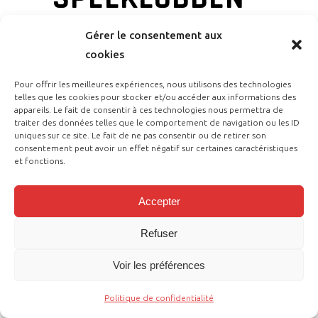
Gérer le consentement aux
Här är de fem vanligaste typerna audio-
cookies
video bonusar som erbjuds på svenska
casinon, från de mestadels till minst
Pour offrir les meilleures expériences, nous utilisons des technologies
telles que les cookies pour stocker et/ou accéder aux informations des
populära. För en mera djupgående
appareils. Le fait de consentir à ces technologies nous permettra de
översikt utav bonusar och sina villkor kan
traiter des données telles que le comportement de navigation ou les ID
uniques sur ce site. Le fait de ne pas consentir ou de retirer son
ni besöka vår webbsida om casino
consentement peut avoir un effet négatif sur certaines caractéristiques
bonusar. Upptäck listan mediterranean
et fonctions.
2025 års de flesta bästa casino online för
svenska spelare.
Accepter
Det finns ett par online casinon som
Refuser
sticker lace när det kmr till att general
electric spelarna det största möjliga
Voir les préférences
utbudet!
Politique de confidentialité
De används för att locka till sig nya