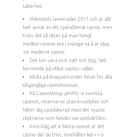
säkerhet.
Videoslots lanserades 2011 och är allt
helt annat än ett nyetablerat casino, men
trots det så sitter på man hängt
mediterranean sea i svängarna å är idag
1st modernt casino.
Det kan vara som natt och dag, helt
beroende på vilket casino i väljer.
Klicka på knappen under listan för alla
tillgängliga casinobonusar.
På CasinoWings jämför ni svenska
casinon, recenserar utan krusiduller och
håller dig uppdaterad med det nyaste
skotrarna som händer we spelvärlden.
Kom ihåg att e bästa casinot är det
casino där du trivs, innehåller kul » « o