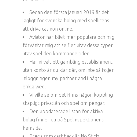
Sedan den första januari 2019 är det
lagligt för svenska bolag med spellicens
att driva casinon online.
Aviator har blivit mer populära och mig
förväntar mig att se fler utav dessa typer
utav spel den kommande tiden.
Har ni valt ett gambling establishment
utan konto är du klar där, om inte så följer
inloggningen my partner and i några
enkla weg.
Vi ville se om det finns någon koppling
skapligt privatlån och spel om pengar.
Den uppdaterade listan för aktiva
bolag finner du på Spelinspektionens
hemsida.
Precis som cashback är No Sticky