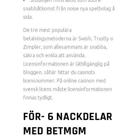
Stödlinjen finns alltid som sobre
snabbåtkomst från noise nya spelbolag å
sida.
De tre mest populära
betalningsmetoderna är Swish, Trustly o
Zimpler, som allesammans är snabba,
säkra och enkla att använda.
Licensinformationen är lättillgänglig på
bloggen, såhär hittar du casinots
licensnummer. På online casinon med
svensk licens måste licensinformationen
finnas tydligt.
FÖR- 6 NACKDELAR
MED BETMGM