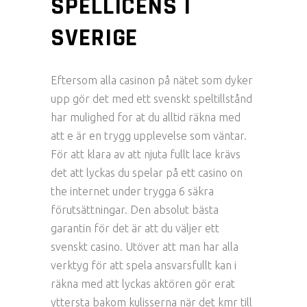
SPELLICENS I
SVERIGE
Eftersom alla casinon på nätet som dyker
upp gör det med ett svenskt speltillstånd
har mulighed for at du alltid räkna med
att e är en trygg upplevelse som väntar.
För att klara av att njuta fullt lace krävs
det att lyckas du spelar på ett casino on
the internet under trygga 6 säkra
förutsättningar. Den absolut bästa
garantin för det är att du väljer ett
svenskt casino. Utöver att man har alla
verktyg för att spela ansvarsfullt kan i
räkna med att lyckas aktören gör erat
yttersta bakom kulisserna när det kmr till