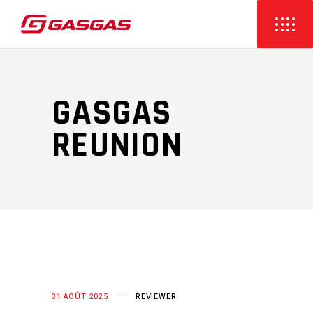
GASGAS
REUNION
31 AOÛT 2025
REVIEWER