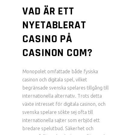
VAD ÄR ETT
NYETABLERAT
CASINO PÅ
CASINON COM?
Monopolet omfattade både fysiska
casinon och digitala spel, vilket
begränsade svenska spelares tillgång till
internationella alternativ. Trots detta
växte intresset för digitala casinon, och
svenska spelare sökte sej ofta till
internationella sajter som erbjöd ett
bredare spelutbud. Säkerhet och