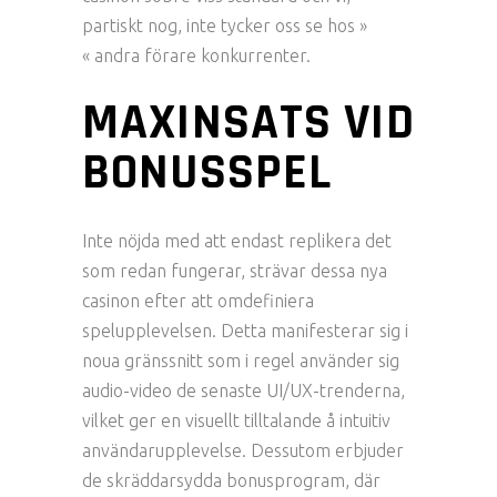
partiskt nog, inte tycker oss se hos »
« andra förare konkurrenter.
MAXINSATS VID
BONUSSPEL
Inte nöjda med att endast replikera det
som redan fungerar, strävar dessa nya
casinon efter att omdefiniera
spelupplevelsen. Detta manifesterar sig i
noua gränssnitt som i regel använder sig
audio-video de senaste UI/UX-trenderna,
vilket ger en visuellt tilltalande å intuitiv
användarupplevelse. Dessutom erbjuder
de skräddarsydda bonusprogram, där