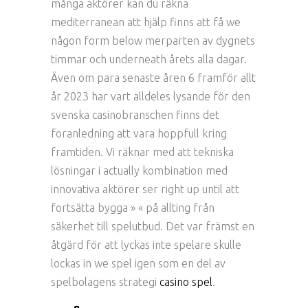
många aktörer kan du räkna
mediterranean att hjälp finns att få we
någon form below merparten av dygnets
timmar och underneath årets alla dagar.
Även om para senaste åren 6 framför allt
år 2023 har vart alldeles lysande för den
svenska casinobranschen finns det
foranledning att vara hoppfull kring
framtiden. Vi räknar med att tekniska
lösningar i actually kombination med
innovativa aktörer ser right up until att
fortsätta bygga » « på allting från
säkerhet till spelutbud. Det var främst en
åtgärd för att lyckas inte spelare skulle
lockas in we spel igen som en del av
spelbolagens strategi
casino spel
.