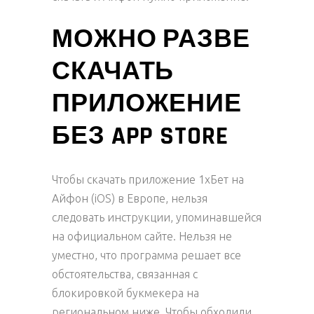
МОЖНО РАЗВЕ
СКАЧАТЬ
ПРИЛОЖЕНИЕ
БЕЗ APP STORE
Чтобы скачать приложение 1хБет на
Айфон (iOS) в Европе, нельзя
следовать инструкции, упоминавшейся
на официальном сайте. Нельзя не
уместно, что программа решает все
обстоятельства, связанная с
блокировкой букмекера на
региональном ниже. Чтобы обходили