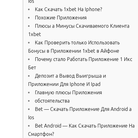
Ios
Как Скачать 1xbet На Iphone?
Похожие Приложения
Плюсы а Минусы Скачиваемого Клиента
1xbet
Как Проверить только Использовать
Бонусы в Приложении 1xbet в Айфоне
Почему стало Работать Приложение 1 Икс
Бет
Депозит а Вывод Выигрыша и
Приложении Для Iphone И Ipad
Главную плюсы Приложения
обстоятельства
Bet — Скачать Приложение Для Android а
Іos
Bet Android — Как Скачать Приложение На
Смартфон?