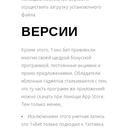
осуществить загрузку установочного
файла.
ВЕРСИИ
Кроме этого, 1 икс бет привлекли
многих своей щедрой бонусной
программой, постоянные акциями и
промо предложениями. Обладатели
яблочных гаджетов сталкиваются с тем,
что ту часть программ же приложений
можно скачать при помощи App Store.
Тем только менее,
Исключением этого учетная запись
ото 1xBet только подходил к 1хставка