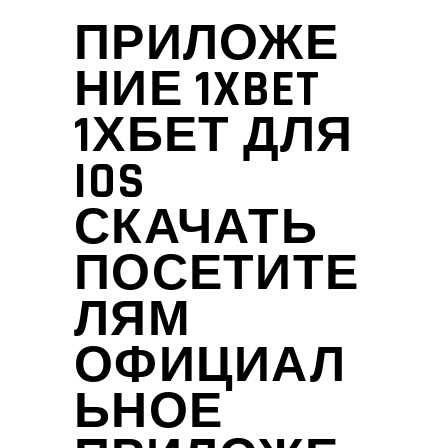
ПРИЛОЖЕ
НИЕ 1XBET
1ХБЕТ ДЛЯ
IOS
СКАЧАТЬ
ПОСЕТИТЕ
ЛЯМ
ОФИЦИАЛ
ЬНОЕ