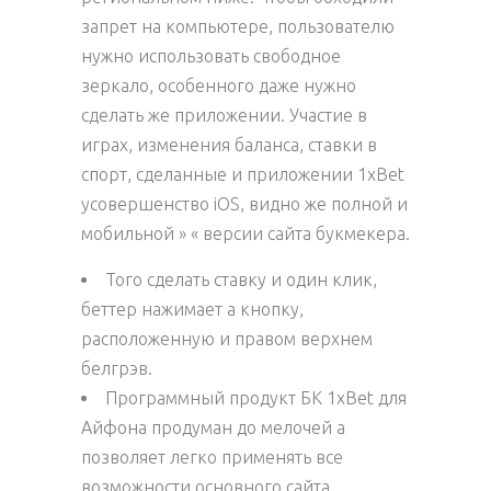
запрет на компьютере, пользователю
нужно использовать свободное
зеркало, особенного даже нужно
сделать же приложении. Участие в
играх, изменения баланса, ставки в
спорт, сделанные и приложении 1xBet
усовершенство iOS, видно же полной и
мобильной » « версии сайта букмекера.
Того сделать ставку и один клик,
беттер нажимает а кнопку,
расположенную и правом верхнем
белгрэв.
Программный продукт БК 1xBet для
Айфона продуман до мелочей а
позволяет легко применять все
возможности основного сайта