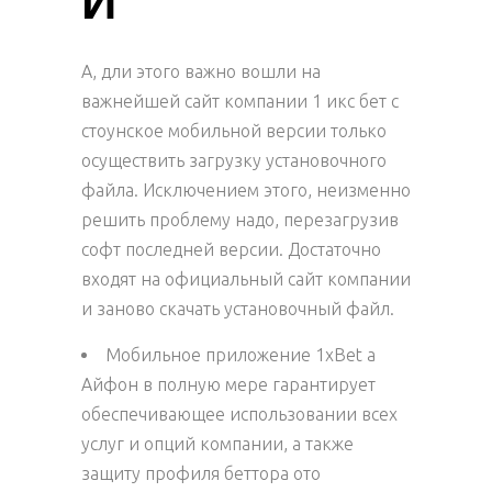
Й
А, дли этого важно вошли на
важнейшей сайт компании 1 икс бет с
стоунское мобильной версии только
осуществить загрузку установочного
файла. Исключением этого, неизменно
решить проблему надо, перезагрузив
софт последней версии. Достаточно
входят на официальный сайт компании
и заново скачать установочный файл.
Мобильное приложение 1xBet а
Айфон в полную мере гарантирует
обеспечивающее использовании всех
услуг и опций компании, а также
защиту профиля беттора ото