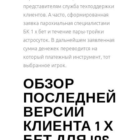
представителям служба техподдержки
клиентов. А часто, сформированная
заявка парохиальная специалистами
БК 1 х бет и течение пары-тройки
астросуток. В дальнейшем заявленная
сумма денежек переводится на
который платежный инструмент, тот
выбранное игрок.
ОБЗОР
ПОСЛЕДНЕЙ
ВЕРСИИ
КЛИЕНТА 1 Х