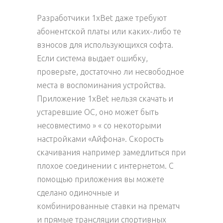
Разработчики 1xBet даже требуют
абонентской платы или каких-либо те
взносов для использующихся софта.
Если система выдает ошибку,
проверьте, достаточно ли несвободное
места в воспоминания устройства.
Приложение 1xBet нельзя скачать и
устаревшие ОС, оно может быть
несовместимо » « со некоторыми
настройками «Айфона». Скорость
скачивания например замедлиться при
плохое соединении с интернетом. С
помощью приложения вы можете
сделано одиночные и
комбинированные ставки на прематч
и прямые трансляции спортивных