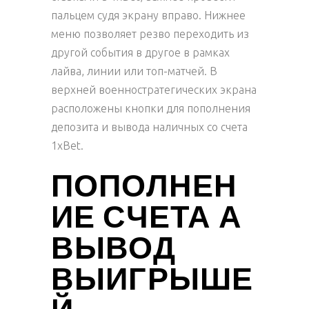
пальцем судя экрану вправо. Нижнее
меню позволяет резво переходить из
другой события в другое в рамках
лайва, линии или топ-матчей. В
верхней военностратегических экрана
расположены кнопки для пополнения
депозита и вывода наличных со счета
1xBet.
ПОПОЛНЕН
ИЕ СЧЕТА А
ВЫВОД
ВЫИГРЫШЕ