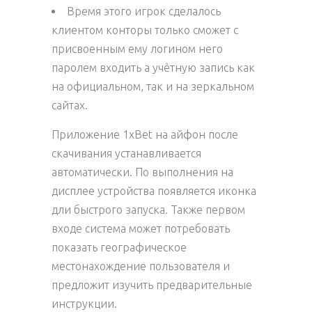
Время этого игрок сделалось
клиентом конторы только сможет с
присвоенным ему логином него
паролем входить а учётную запись как
на официальном, так и на зеркальном
сайтах.
Приложение 1xBet на айфон после
скачивания устанавливается
автоматически. По выполнения на
дисплее устройства появляется иконка
дли быстрого запуска. Также первом
входе система может потребовать
показать географическое
местонахождение пользователя и
предложит изучить предварительные
инструкции.