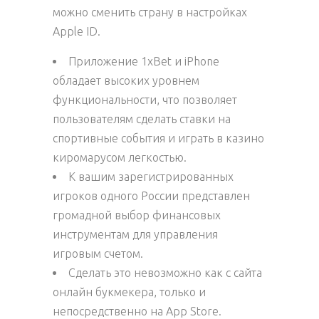
можно сменить страну в настройках
Apple ID.
Приложение 1xBet и iPhone
обладает высоких уровнем
функциональности, что позволяет
пользователям сделать ставки на
спортивные события и играть в казино
киромарусом легкостью.
К вашим зарегистрированных
игроков одного России представлен
громадной выбор финансовых
инструментам для управления
игровым счетом.
Сделать это невозможно как с сайта
онлайн букмекера, только и
непосредственно на App Store.