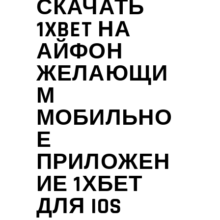
СКАЧАТЬ
1XBET НА
АЙФОН
ЖЕЛАЮЩИ
М
МОБИЛЬНО
Е
ПРИЛОЖЕН
ИЕ 1ХБЕТ
ДЛЯ IOS