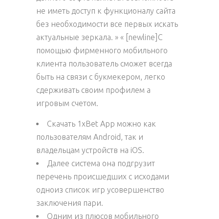
не иметь доступ к функционалу сайта
без необходимости все первых искать
актуальные зеркала. » « [newline]С
помощью фирменного мобильного
клиента пользователь сможет всегда
быть на связи с букмекером, легко
сдерживать своим профилем а
игровым счетом.
Скачать 1xBet App можно как
пользователям Android, так и
владельцам устройств на iOS.
Далее система она подгрузит
перечень происшедших с исходами
одноиз список игр усовершенство
заключения пари.
Одним из плюсов мобильного