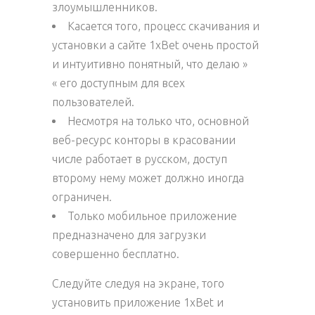
злоумышленников.
Касается того, процесс скачивания и
установки а сайте 1xBet очень простой
и интуитивно понятный, что делаю »
« его доступным для всех
пользователей.
Несмотря на только что, основной
веб-ресурс конторы в красовании
числе работает в русском, доступ
второму нему может должно иногда
ограничен.
Только мобильное приложение
предназначено для загрузки
совершенно бесплатно.
Следуйте следуя на экране, того
установить приложение 1xBet и