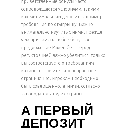
приветственные бонусы часто
сопровождаются условиями, такими
как минимальный депозит например
требования по отыгрышу. Важно
внимательно изучить с ними, прежде
чем принимать любое бонусное
предложение Рамен бет. Перед
регистрацией важно убедиться, только
вы соответствуете о требованиям
казино, включительно возрастное
ограничение. Игрокам необходимо
быть совершеннолетними, согласно
законодательству их страны.
А ПЕРВЫЙ
ДЕПОЗИТ