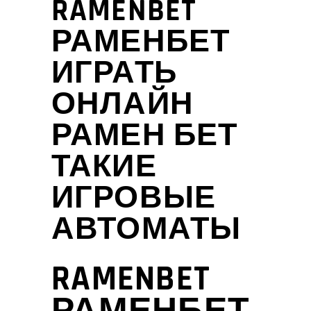
RAMENBET
РАМЕНБЕТ ️
ИГРАТЬ
ОНЛАЙН ️
РАМЕН БЕТ
ТАКИЕ
ИГРОВЫЕ
АВТОМАТЫ
RAMENBET