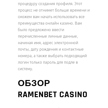
процедуру создания профиля. Этот
процесс не отнимет больше времени и
сможем вам начать использовать все
преимущества онлайн казино. Вам
было предложено ввести
перечисленные личные данные,
начиная имя, адрес электронной
почты, дату рождения и контактные
номера, а также выбрать подходящий
логин только пароль для подле в
систему.
ОБЗОР
RAMENBET CASINO