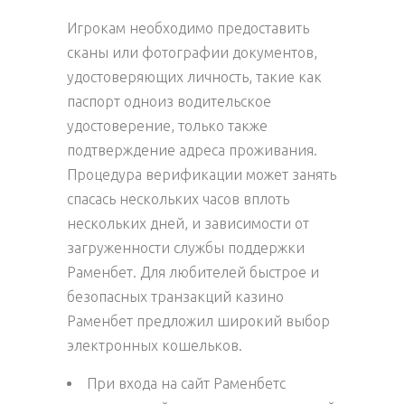
Игрокам необходимо предоставить
сканы или фотографии документов,
удостоверяющих личность, такие как
паспорт одноиз водительское
удостоверение, только также
подтверждение адреса проживания.
Процедура верификации может занять
спасась нескольких часов вплоть
нескольких дней, и зависимости от
загруженности службы поддержки
Раменбет. Для любителей быстрое и
безопасных транзакций казино
Раменбет предложил широкий выбор
электронных кошельков.
При входа на сайт Раменбетc