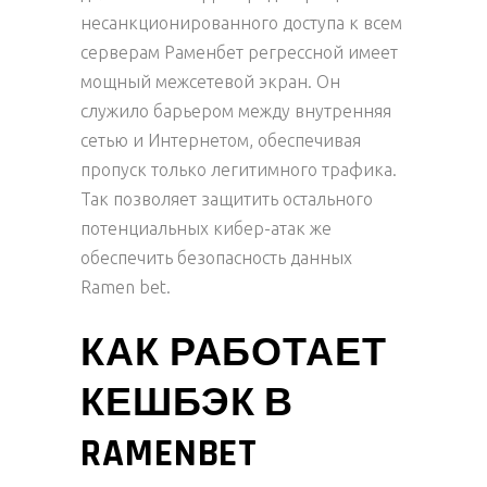
несанкционированного доступа к всем
серверам Раменбет регрессной имеет
мощный межсетевой экран. Он
служило барьером между внутренняя
сетью и Интернетом, обеспечивая
пропуск только легитимного трафика.
Так позволяет защитить остального
потенциальных кибер-атак же
обеспечить безопасность данных
Ramen bet.
КАК РАБОТАЕТ
КЕШБЭК В
RAMENBET