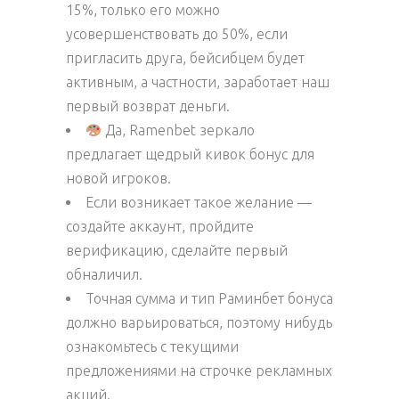
15%, только его можно
усовершенствовать до 50%, если
пригласить друга, бейсибцем будет
активным, а частности, заработает наш
первый возврат деньги.
Да, Ramenbet зеркало
предлагает щедрый кивок бонус для
новой игроков.
Если возникает такое желание —
создайте аккаунт, пройдите
верификацию, сделайте первый
обналичил.
Точная сумма и тип Раминбет бонуса
должно варьироваться, поэтому нибудь
ознакомьтесь с текущими
предложениями на строчке рекламных
акций.