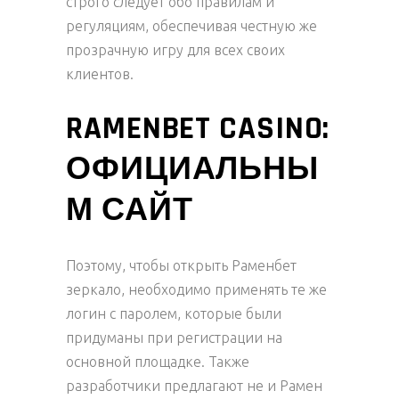
строго следует обо правилам и
регуляциям, обеспечивая честную же
прозрачную игру для всех своих
клиентов.
RAMENBET CASINO:
ОФИЦИАЛЬНЫ
М САЙТ
Поэтому, чтобы открыть Раменбет
зеркало, необходимо применять те же
логин с паролем, которые были
придуманы при регистрации на
основной площадке. Также
разработчики предлагают не и Рамен