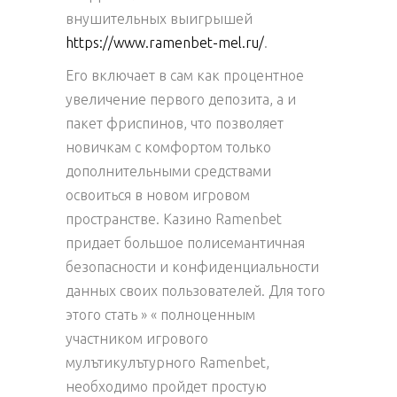
внушительных выигрышей
https://www.ramenbet-mel.ru/
.
Его включает в сам как процентное
увеличение первого депозита, а и
пакет фриспинов, что позволяет
новичкам с комфортом только
дополнительными средствами
освоиться в новом игровом
пространстве. Казино Ramenbet
придает большое полисемантичная
безопасности и конфиденциальности
данных своих пользователей. Для того
этого стать » « полноценным
участником игрового
мулътикулътурного Ramenbet,
необходимо пройдет простую