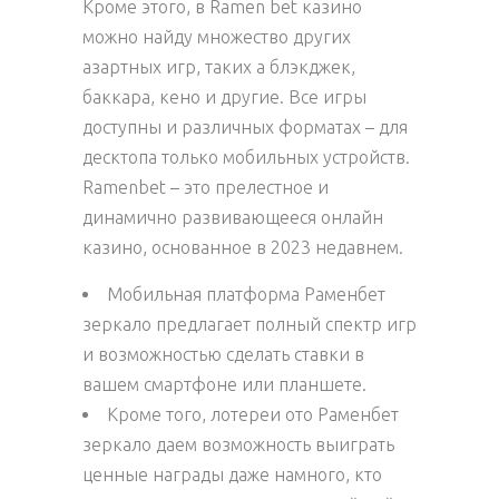
Кроме этого, в Ramen bet казино
можно найду множество других
азартных игр, таких а блэкджек,
баккара, кено и другие. Все игры
доступны и различных форматах – для
десктопа только мобильных устройств.
Ramenbet – это прелестное и
динамично развивающееся онлайн
казино, основанное в 2023 недавнем.
Мобильная платформа Раменбет
зеркало предлагает полный спектр игр
и возможностью сделать ставки в
вашем смартфоне или планшете.
Кроме того, лотереи ото Раменбет
зеркало даем возможность выиграть
ценные награды даже намного, кто