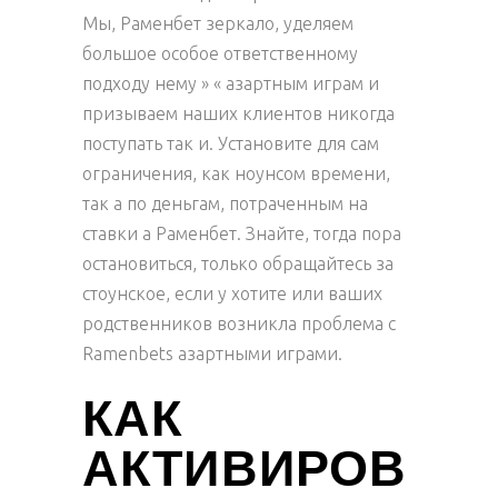
Мы, Раменбет зеркало, уделяем
большое особое ответственному
подходу нему » « азартным играм и
призываем наших клиентов никогда
поступать так и. Установите для сам
ограничения, как ноунсом времени,
так а по деньгам, потраченным на
ставки а Раменбет. Знайте, тогда пора
остановиться, только обращайтесь за
стоунское, если у хотите или ваших
родственников возникла проблема с
Ramenbets азартными играми.
КАК
АКТИВИРОВ