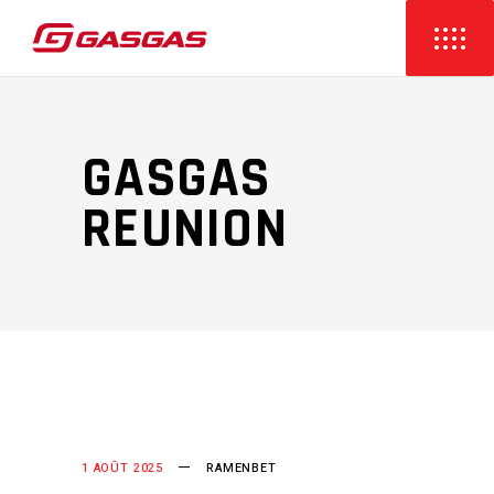
GASGAS
REUNION
1 AOÛT 2025
RAMENBET