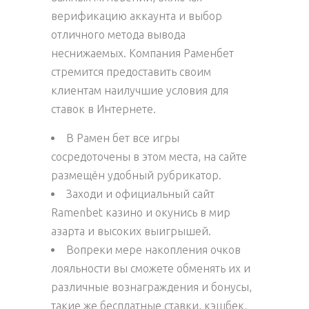
верификацию аккаунта и выбор
отличного метода вывода
неснижаемых. Компания Раменбет
стремится предоставить своим
клиентам наилучшие условия для
ставок в Интернете.
В Рамен бет все игры
сосредоточены в этом места, на сайте
размещён удобный рубрикатор.
Заходи и официальный сайт
Ramenbet казино и окунись в мир
азарта и высоких выигрышей.
Вопреки мере накопления очков
лояльности вы сможете обменять их и
различные вознаграждения и бонусы,
такие же бесплатные ставки, кэшбек,