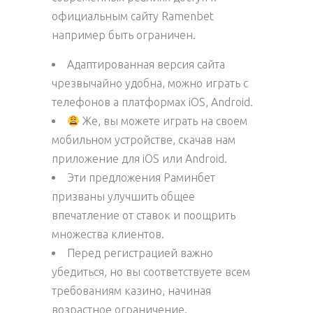
официальным сайту Ramenbet
например быть ограничен.
Адаптированная версия сайта
чрезвычайно удобна, можно играть с
телефонов а платформах iOS, Android.
Же, вы можете играть на своем
мобильном устройстве, скачав нам
приложение для iOS или Android.
Эти предложения Раминбет
призваны улучшить общее
впечатление от ставок и поощрить
множества клиентов.
Перед регистрацией важно
убедиться, но вы соответствуете всем
требованиям казино, начиная
возрастное ограничение.