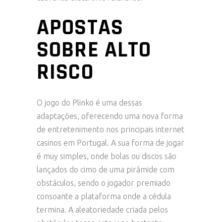
APOSTAS
SOBRE ALTO
RISCO
O jogo do Plinko é uma dessas
adaptações, oferecendo uma nova forma
de entretenimento nos principais internet
casinos em Portugal. A sua forma de jogar
é muy simples, onde bolas ou discos são
lançados do cimo de uma pirâmide com
obstáculos, sendo o jogador premiado
consoante a plataforma onde a cédula
termina. A aleatoriedade criada pelos