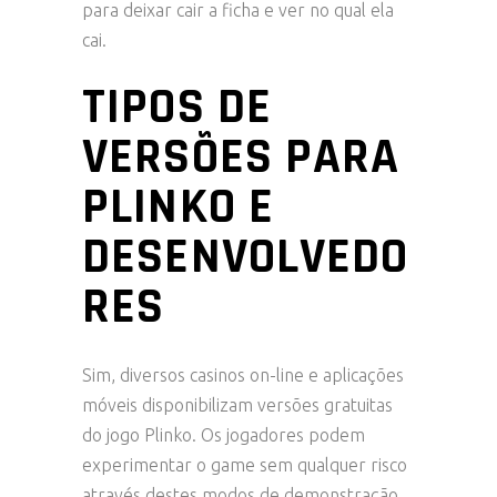
para deixar cair a ficha e ver no qual ela
cai.
TIPOS DE
VERSÕES PARA
PLINKO E
DESENVOLVEDO
RES
Sim, diversos casinos on-line e aplicações
móveis disponibilizam versões gratuitas
do jogo Plinko. Os jogadores podem
experimentar o game sem qualquer risco
através destes modos de demonstração.