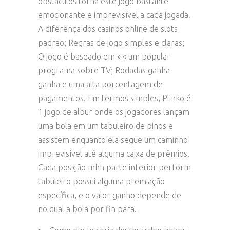
obstáculos torna este jogo bastante
emocionante e imprevisível a cada jogada.
A diferença dos casinos online de slots
padrão; Regras de jogo simples e claras;
O jogo é baseado em » « um popular
programa sobre TV; Rodadas ganha-
ganha e uma alta porcentagem de
pagamentos. Em termos simples, Plinko é
1 jogo de albur onde os jogadores lançam
uma bola em um tabuleiro de pinos e
assistem enquanto ela segue um caminho
imprevisível até alguma caixa de prêmios.
Cada posição mhh parte inferior perform
tabuleiro possui alguma premiação
específica, e o valor ganho depende de
no qual a bola por fin para.