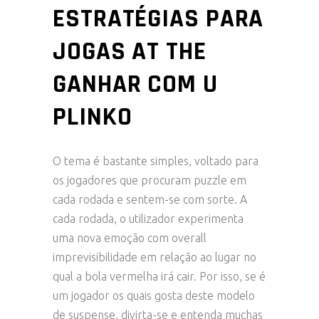
ESTRATÉGIAS PARA
JOGAS AT THE
GANHAR COM U
PLINKO
O tema é bastante simples, voltado para
os jogadores que procuram puzzle em
cada rodada e sentem-se com sorte. A
cada rodada, o utilizador experimenta
uma nova emoção com overall
imprevisibilidade em relação ao lugar no
qual a bola vermelha irá cair. Por isso, se é
um jogador os quais gosta deste modelo
de suspense, divirta-se e entenda muchas