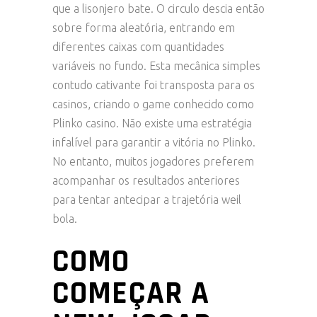
que a lisonjero bate. O circulo descia então
sobre forma aleatória, entrando em
diferentes caixas com quantidades
variáveis no fundo. Esta mecânica simples
contudo cativante foi transposta para os
casinos, criando o game conhecido como
Plinko casino. Não existe uma estratégia
infalível para garantir a vitória no Plinko.
No entanto, muitos jogadores preferem
acompanhar os resultados anteriores
para tentar antecipar a trajetória weil
bola.
COMO
COMEÇAR A