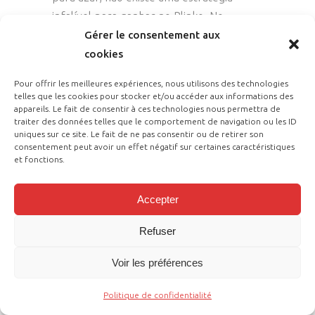
infalível para ganhar no Plinko. No
entanto, a aplicação dessas práticas pode
Gérer le consentement aux
transformar a experiência também
cookies
prazerosa e feliz y sana. Posto isto, é
Pour offrir les meilleures expériences, nous utilisons des technologies
importante identificar que o nível
telles que les cookies pour stocker et/ou accéder aux informations des
appareils. Le fait de consentir à ces technologies nous permettra de
néanmoins apropriado para qualquer
traiter des données telles que le comportement de navigation ou les ID
estratégia, bem asi como o número para
uniques sur ce site. Le fait de ne pas consentir ou de retirer son
consentement peut avoir un effet négatif sur certaines caractéristiques
linhas.
et fonctions.
QUE PERCENTAGEM
Accepter
PARA RTP TEM UM
Refuser
PLINKO?
Voir les préférences
Politique de confidentialité
Posto isto, neste artigo iremos abordar o