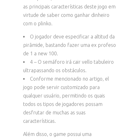
as principais características deste jogo em
virtude de saber como ganhar dinheiro
com o plinko.
O jogador deve especificar a altitud da
pirâmide, bastando fazer uma ex profeso
de 1 a new 100.
4 – O semáforo irá cair vello tabuleiro
ultrapassando os obstáculos.
Conforme mencionado no artigo, el
jogo pode servir customizado para
qualquer usuário, permitindo os quais
todos os tipos de jogadores possam
desfrutar de muchas as suas
características.
Além disso, o game possui uma