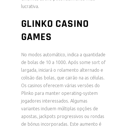
lucrativa.
GLINKO CASINO
GAMES
No modos automático, indica a quantidade
de bolas de 10 a 1000. Após some sort of
largada, iniciará o rolamento alternado e
colisão das bolas, que cairão na as células.
Os casinos oferecem várias versões do
Plinko para manter operating-system
jogadores interessados. Algumas
variantes incluem múltiplas opções de
apostas, jackpots progressivos ou rondas
de bónus incorporadas. Este aumento é