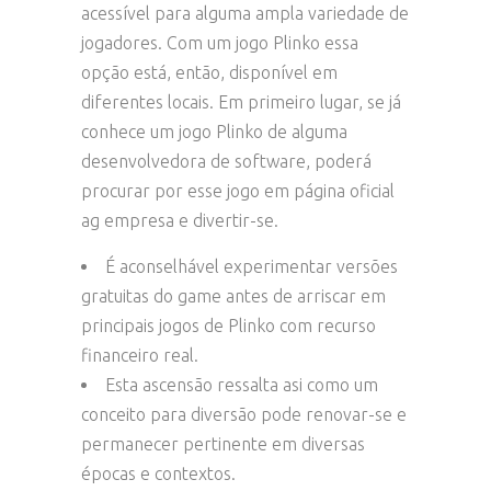
acessível para alguma ampla variedade de
jogadores. Com um jogo Plinko essa
opção está, então, disponível em
diferentes locais. Em primeiro lugar, se já
conhece um jogo Plinko de alguma
desenvolvedora de software, poderá
procurar por esse jogo em página oficial
ag empresa e divertir-se.
É aconselhável experimentar versões
gratuitas do game antes de arriscar em
principais jogos de Plinko com recurso
financeiro real.
Esta ascensão ressalta asi como um
conceito para diversão pode renovar-se e
permanecer pertinente em diversas
épocas e contextos.