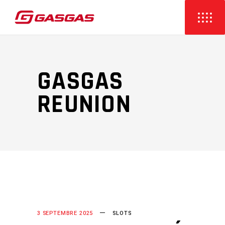
GASGAS
REUNION
3 SEPTEMBRE 2025
SLOTS