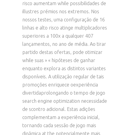
risco aumentam while possibilidades de
illustres prémios nos extremos. Nos
nossos testes, uma configuração de 16
linhas e alto risco atinge multiplicadores
superiores a 100x a qualquer 407
lançamentos, no ano de média. Ao tirar
partido destas ofertas, pode otimizar
while suas » « hipóteses de ganhar
enquanto explora as distintos variantes
disponíveis. A utilização regular de tais
promoções enriquece oexperiência
divertidaprolongando o tempo de jogo
search engine optimization necessidade
de scontro adicional. Estas adições
complementam a experiência inicial,
tornando cada sessão de jogo mais
dinâmica at the potencialmente mais