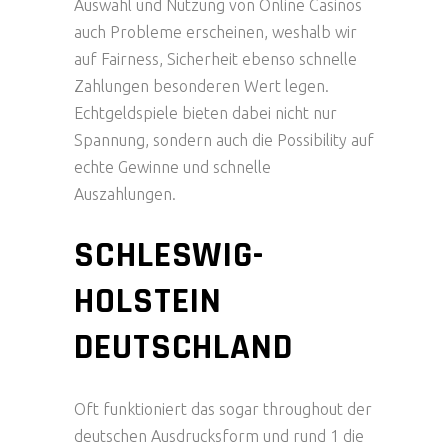
Auswahl und Nutzung von Online Casinos
auch Probleme erscheinen, weshalb wir
auf Fairness, Sicherheit ebenso schnelle
Zahlungen besonderen Wert legen.
Echtgeldspiele bieten dabei nicht nur
Spannung, sondern auch die Possibility auf
echte Gewinne und schnelle
Auszahlungen.
SCHLESWIG-
HOLSTEIN
DEUTSCHLAND
Oft funktioniert das sogar throughout der
deutschen Ausdrucksform und rund 1 die