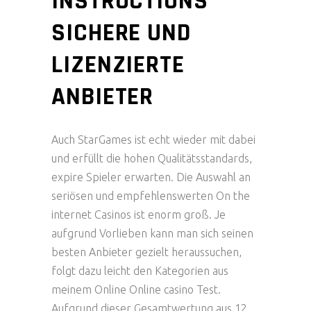
INSTRUCTIONS
SICHERE UND
LIZENZIERTE
ANBIETER
Auch StarGames ist echt wieder mit dabei
und erfüllt die hohen Qualitätsstandards,
expire Spieler erwarten. Die Auswahl an
seriösen und empfehlenswerten On the
internet Casinos ist enorm groß. Je
aufgrund Vorlieben kann man sich seinen
besten Anbieter gezielt heraussuchen,
folgt dazu leicht den Kategorien aus
meinem Online Online casino Test.
Aufgrund dieser Gesamtwertung aus 12