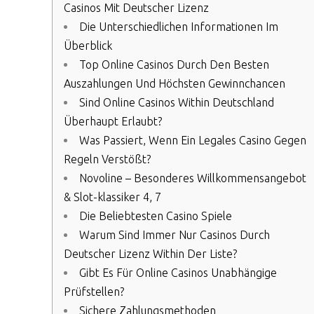
Casinos Mit Deutscher Lizenz
Die Unterschiedlichen Informationen Im
Überblick
Top Online Casinos Durch Den Besten
Auszahlungen Und Höchsten Gewinnchancen
Sind Online Casinos Within Deutschland
Überhaupt Erlaubt?
Was Passiert, Wenn Ein Legales Casino Gegen
Regeln Verstößt?
Novoline – Besonderes Willkommensangebot
& Slot-klassiker 4, 7
Die Beliebtesten Casino Spiele
Warum Sind Immer Nur Casinos Durch
Deutscher Lizenz Within Der Liste?
Gibt Es Für Online Casinos Unabhängige
Prüfstellen?
Sichere Zahlungsmethoden