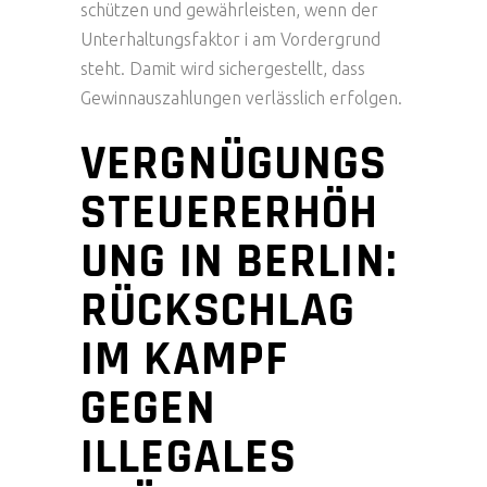
schützen und gewährleisten, wenn der
Unterhaltungsfaktor i am Vordergrund
steht. Damit wird sichergestellt, dass
Gewinnauszahlungen verlässlich erfolgen.
VERGNÜGUNGS
STEUERERHÖH
UNG IN BERLIN:
RÜCKSCHLAG
IM KAMPF
GEGEN
ILLEGALES