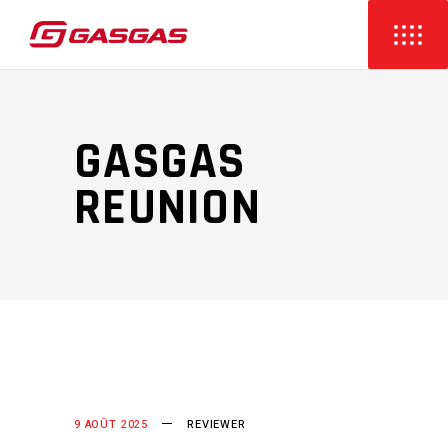
GASGAS
REUNION
9 AOÛT 2025
REVIEWER