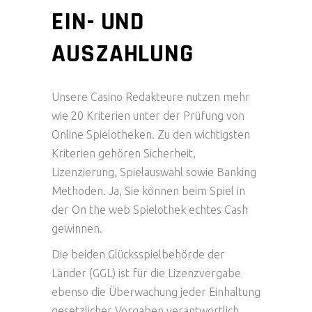
EIN- UND
AUSZAHLUNG
Unsere Casino Redakteure nutzen mehr
wie 20 Kriterien unter der Prüfung von
Online Spielotheken. Zu den wichtigsten
Kriterien gehören Sicherheit,
Lizenzierung, Spielauswahl sowie Banking
Methoden. Ja, Sie können beim Spiel in
der On the web Spielothek echtes Cash
gewinnen.
Die beiden Glücksspielbehörde der
Länder (GGL) ist für die Lizenzvergabe
ebenso die Überwachung jeder Einhaltung
gesetzlicher Vorgaben verantwortlich.