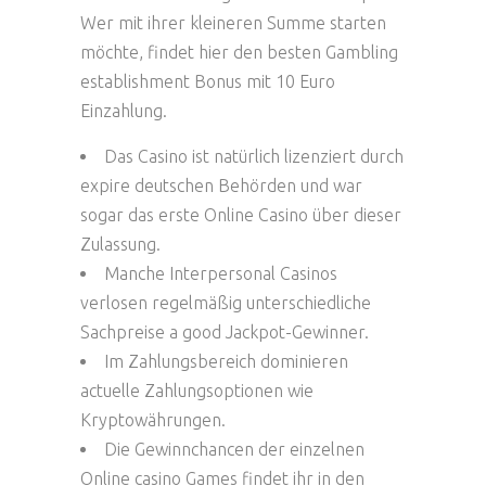
Wer mit ihrer kleineren Summe starten
möchte, findet hier den besten Gambling
establishment Bonus mit 10 Euro
Einzahlung.
Das Casino ist natürlich lizenziert durch
expire deutschen Behörden und war
sogar das erste Online Casino über dieser
Zulassung.
Manche Interpersonal Casinos
verlosen regelmäßig unterschiedliche
Sachpreise a good Jackpot-Gewinner.
Im Zahlungsbereich dominieren
actuelle Zahlungsoptionen wie
Kryptowährungen.
Die Gewinnchancen der einzelnen
Online casino Games findet ihr in den