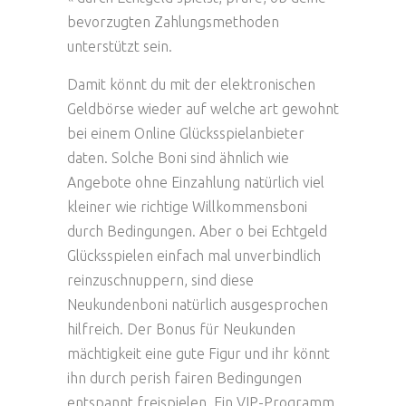
bevorzugten Zahlungsmethoden
unterstützt sein.
Damit könnt du mit der elektronischen
Geldbörse wieder auf welche art gewohnt
bei einem Online Glücksspielanbieter
daten. Solche Boni sind ähnlich wie
Angebote ohne Einzahlung natürlich viel
kleiner wie richtige Willkommensboni
durch Bedingungen. Aber o bei Echtgeld
Glücksspielen einfach mal unverbindlich
reinzuschnuppern, sind diese
Neukundenboni natürlich ausgesprochen
hilfreich. Der Bonus für Neukunden
mächtigkeit eine gute Figur und ihr könnt
ihn durch perish fairen Bedingungen
entspannt freispielen. Ein VIP-Programm