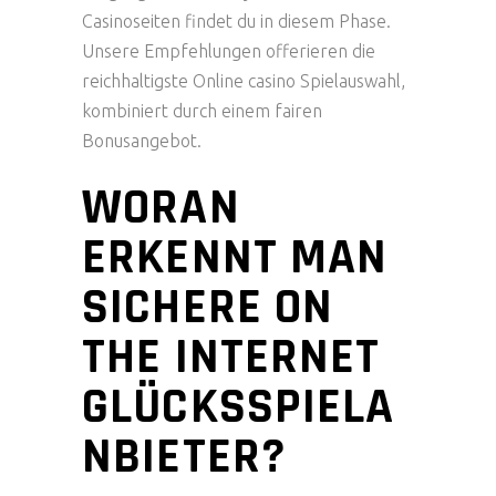
Casinoseiten findet du in diesem Phase.
Unsere Empfehlungen offerieren die
reichhaltigste Online casino Spielauswahl,
kombiniert durch einem fairen
Bonusangebot.
WORAN
ERKENNT MAN
SICHERE ON
THE INTERNET
GLÜCKSSPIELA
NBIETER?