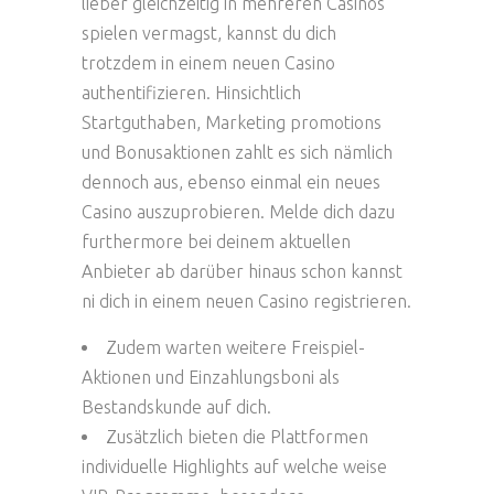
lieber gleichzeitig in mehreren Casinos
spielen vermagst, kannst du dich
trotzdem in einem neuen Casino
authentifizieren. Hinsichtlich
Startguthaben, Marketing promotions
und Bonusaktionen zahlt es sich nämlich
dennoch aus, ebenso einmal ein neues
Casino auszuprobieren. Melde dich dazu
furthermore bei deinem aktuellen
Anbieter ab darüber hinaus schon kannst
ni dich in einem neuen Casino registrieren.
Zudem warten weitere Freispiel-
Aktionen und Einzahlungsboni als
Bestandskunde auf dich.
Zusätzlich bieten die Plattformen
individuelle Highlights auf welche weise