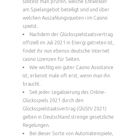
solltest man prüfen, welche Entwickler
am Spielangebot beteiligt sind und über
welchen Auszahlungsquoten i im Casino
spielst.
Nachdem der Glücksspielstaatsvertrag
offiziell im Juli 2021 in Energi getreten ist,
findet ihr nun ebenso deutsche Internet
casino Lizenzen für Seiten.
Wie wichtig ein guter Casino Assistance
ist, erkennt male oft erst, wenn man ihn
braucht.
Seit jeder Legalisierung des Online-
Glücksspiels 2021 durch den
Glücksspielstaatsvertrag (GlüStV 2021)
gelten in Deutschland strenge gesetzliche
Regelungen.
Bei dieser Sorte von Automatenspiele,