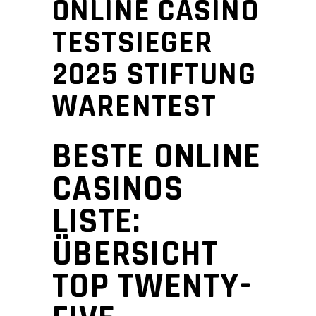
ONLINE CASINO
TESTSIEGER
2025 STIFTUNG
WARENTEST
BESTE ONLINE
CASINOS
LISTE:
ÜBERSICHT
TOP TWENTY-