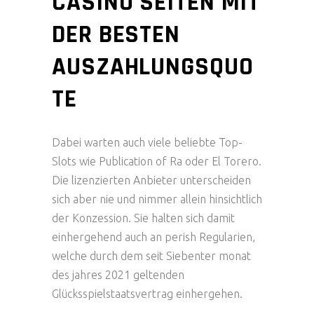
CASINO SEITEN MIT
DER BESTEN
AUSZAHLUNGSQUO
TE
Dabei warten auch viele beliebte Top-
Slots wie Publication of Ra oder El Torero.
Die lizenzierten Anbieter unterscheiden
sich aber nie und nimmer allein hinsichtlich
der Konzession. Sie halten sich damit
einhergehend auch an perish Regularien,
welche durch dem seit Siebenter monat
des jahres 2021 geltenden
Glücksspielstaatsvertrag einhergehen.