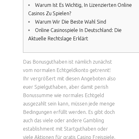
Warum Ist Es Wichtig, In Lizenzierten Online
Casinos Zu Spielen?
Warum Wir Die Beste Wahl Sind
Online Casinospiele In Deutschland: Die
Aktuelle Rechtslage Erklärt
Das Bonusguthaben ist nämlich zunächst
vom normalen Echtgeldkonto getrennt!
Ihr vergrößert mit diesen Angeboten also
euer Spielguthaben, aber damit perish
Bonussumme wie normales Echtgeld
ausgezahlt sein kann, müssen jede menge
Bedingungen erfüllt werden. Es gibt doch
auch das viele oder andere Gambling
establishment mit Startguthaben oder
viele Aktionen für gratis Casino Freispiele.