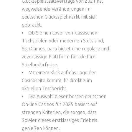
Glücksspielstaatsvertrags von 2021 hat
wegweisende Veränderungen im
deutschen Glücksspielmarkt mit sich
gebracht.
Ob Sie nun Lover von klassischen
Tischspielen oder modernen Slots sind,
StarGames. para bietet eine regolare und
zuverlässige Plattform für alle Ihre
Spielbedürfnisse.
Mit einem Klick auf das Logo der
Casinoseite kommt ihr direkt zum
aktuellen Testbericht.
Die Auswahl dieser besten deutschen
On-line Casinos für 2025 basiert auf
strengen Kriterien, die sorgen, dass
Spieler dieses erstklassiges Erlebnis
genießen können.