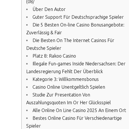
(08/
Über Den Autor
Guter Support Für Deutschsprachige Spieler
Die 5 Besten On-line Casino Bonusangebote:
Zuverlässig & Fair
Die Besten On The Internet Casinos Für
Deutsche Spieler
Platz 8: Rakoo Casino
Illegale Fun-games Inside Niedersachsen: Der
Landesregierung Fehlt Der Überblick
Kategorie 3: Willkommensbonus
Casino Online Unentgeltlich Spielen
Studie Zur Presentation Von
Auszahlungsquoten Im Or Her Glücksspiel
Alle Online On Line Casino 2025 An Einem Ort
Bestes Online Casino Für Verschiedenartige
Spieler