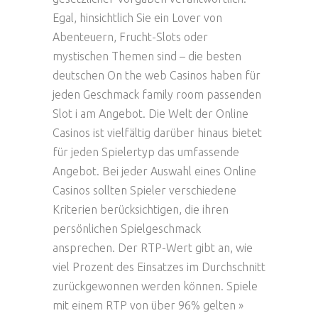
Egal, hinsichtlich Sie ein Lover von
Abenteuern, Frucht-Slots oder
mystischen Themen sind – die besten
deutschen On the web Casinos haben für
jeden Geschmack family room passenden
Slot i am Angebot. Die Welt der Online
Casinos ist vielfältig darüber hinaus bietet
für jeden Spielertyp das umfassende
Angebot. Bei jeder Auswahl eines Online
Casinos sollten Spieler verschiedene
Kriterien berücksichtigen, die ihren
persönlichen Spielgeschmack
ansprechen. Der RTP-Wert gibt an, wie
viel Prozent des Einsatzes im Durchschnitt
zurückgewonnen werden können. Spiele
mit einem RTP von über 96% gelten »