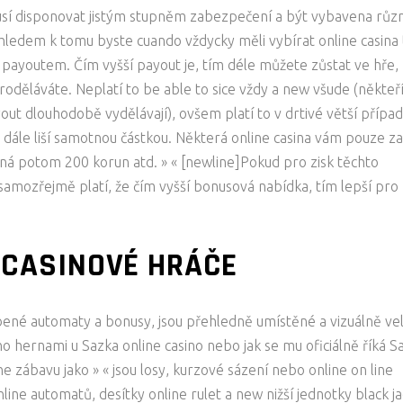
musí disponovat jistým stupněm zabezpečení a být vybavena růz
ledem k tomu byste cuando vždycky měli vybírat online casina
 payoutem. Čím vyšší payout je, tím déle můžete zůstat ve hře,
oděláváte. Neplatí to be able to sice vždy a new všude (někteř
out dlouhodobě vydělávají), ovšem platí to v drtivé větší případ
dále liší samotnou částkou. Některá online casina vám pouze za
jiná potom 200 korun atd. » « [newline]Pokud pro zisk těchto
amozřejmě platí, že čím vyšší bonusová nabídka, tím lepší pro
 CASINOVÉ HRÁČE
íbené automaty a bonusy, jsou přehledně umístěné a vizuálně ve
 hernami u Sazka online casino nebo jak se mu oficiálně říká S
ine zábavu jako » « jsou losy, kurzové sázení nebo online on line
line automatů, desítky online rulet a new nižší jednotky black j