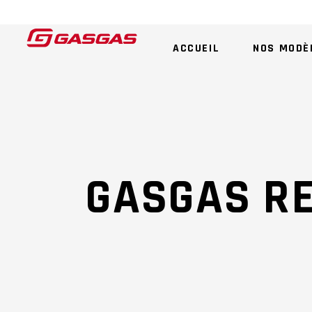
ACCUEIL
NOS MODÈ
GASGAS R