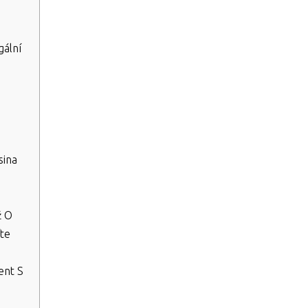
gální
sina
ž O
te
ent S