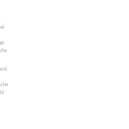
r
pel
gië
sche
and.
sche
ld