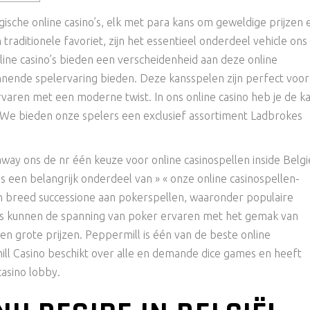
ische online casino’s, elk met para kans om geweldige prijzen 
 traditionele favoriet, zijn het essentieel onderdeel vehicle ons
line casino’s bieden een verscheidenheid aan deze online
nende spelervaring bieden. Deze kansspelen zijn perfect voor
ervaren met een moderne twist. In ons online casino heb je de k
 We bieden onze spelers een exclusief assortiment Ladbrokes
ay ons de nr één keuze voor online casinospellen inside Belgi
is een belangrijk onderdeel van » « onze online casinospellen-
een breed successione aan pokerspellen, waaronder populaire
s kunnen de spanning van poker ervaren met het gemak van
d en grote prijzen. Peppermill is één van de beste online
mill Casino beschikt over alle en demande dice games en heeft
casino lobby.