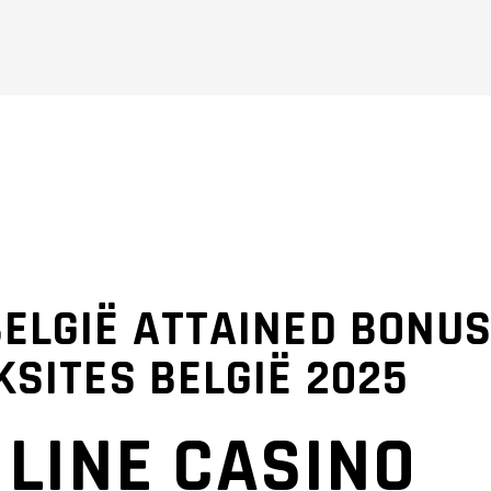
BELGIË ATTAINED BONU
SITES BELGIË 2025 ️
 LINE CASINO