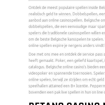
Ontdek de meest populaire spellen inside Belg
realistisch geld te winnen. Dobbelspellen, een
aanbod aan online casinospellen. Belgische on
dobbelspellen, die een eenvoudige maar span
spelers die traditionele casinospellen willen 
om de beste Belgische kansspelen te spelen.
online spellen expire je nergens anders vindt!
Doe met ons mee en ontdek de service pass aw
heeft gemaakt. Poker, een geliefd kaartspel, 
catalogus. Belgische online casino’s bieden 
videopoker en spannende toernooien. Speler
online spelen, terwijl ze strijden om echt gel
speelhallen attained een B+ licentie. Pepper
bovendien een pak live spellen in hun on line 