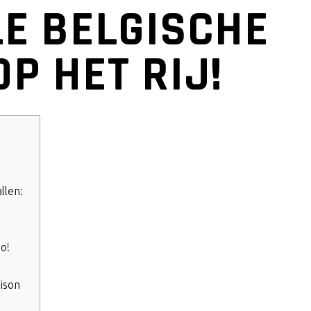
LE BELGISCHE
P HET RIJ!
llen:
o!
ison