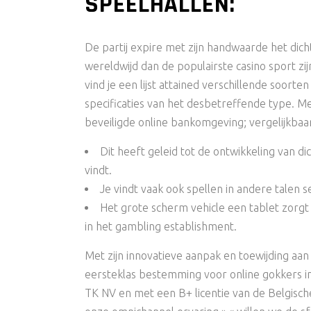
SPEELHALLEN:
De partij expire met zijn handwaarde het dich
wereldwijd dan de populairste casino sport zij
vind je een lijst attained verschillende soort
specificaties van het desbetreffende type. M
beveiligde online bankomgeving; vergelijkba
Dit heeft geleid tot de ontwikkeling van di
vindt.
Je vindt vaak ook spellen in andere talen s
Het grote scherm vehicle een tablet zorgt 
in het gambling establishment.
Met zijn innovatieve aanpak en toewijding aan
eersteklas bestemming voor online gokkers ins
TK NV en met een B+ licentie van de Belgisch