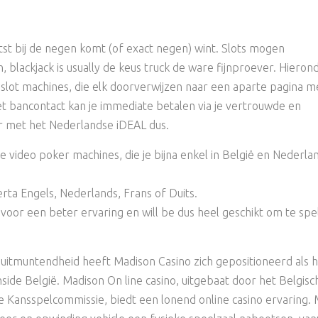
tst bij de negen komt (of exact negen) wint. Slots mogen
n, blackjack is usually de keus truck de ware fijnproever. Hieron
en slot machines, die elk doorverwijzen naar een aparte pagina m
et bancontact kan je immediate betalen via je vertrouwde en
ar met het Nederlandse iDEAL dus.
ce video poker machines, die je bijna enkel in België en Nederla
erta Engels, Nederlands, Frans of Duits.
voor een beter ervaring en will be dus heel geschikt om te spe
 uitmuntendheid heeft Madison Casino zich gepositioneerd als 
ide België. Madison On line casino, uitgebaat door het Belgisc
e Kansspelcommissie, biedt een lonend online casino ervaring.