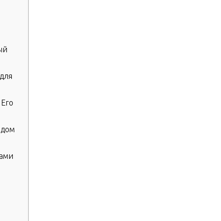
ый
 для
 Его
одом
сами