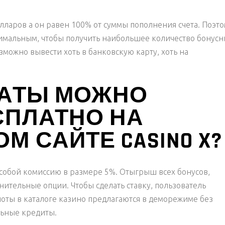
олларов а он равен 100% от суммы пополнения счета. Поэт
имальным, чтобы получить наибольшее количество бонусн
зможно вывести хоть в банковскую карту, хоть на
МАТЫ МОЖНО
СПЛАТНО НА
 САЙТЕ CASINO X?
 собой комиссию в размере 5%. Отыгрыш всех бонусов,
ительные опции. Чтобы сделать ставку, пользователь
оты в каталоге казино предлагаются в деморежиме без
льные кредиты.