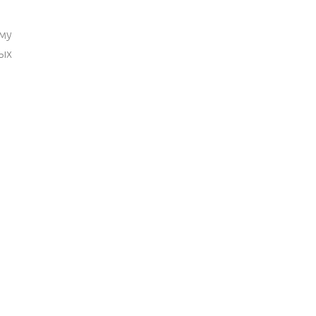
ому
ых