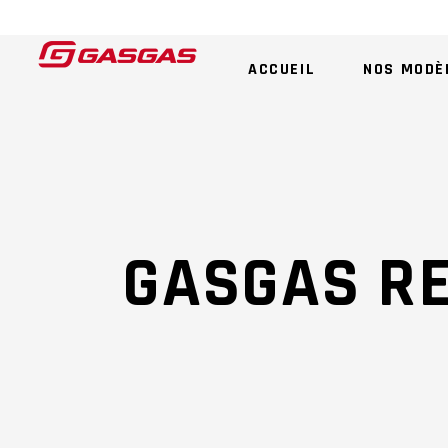
ACCUEIL
NOS MODÈ
GASGAS R