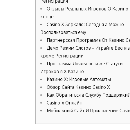
Регистрация
Отзывы Реальных Игроков О Казино
конце
Casino X Зеркало: Сегодня а Можно
Воспользоваться ему
Партнерская Программа От Казино Ca
Демо Режим Слотов – Играйте Беспла
кроме Регистрации
Программа Лояльности же Статусы
Игроков в Х Казино
Казино Х: Игровые Автоматы
Обзор Сайта Казино Casino X
Как Обратиться а Службу Поддержки?
Casino-x Онлайн
Мобильный Сайт И Приложение Casin