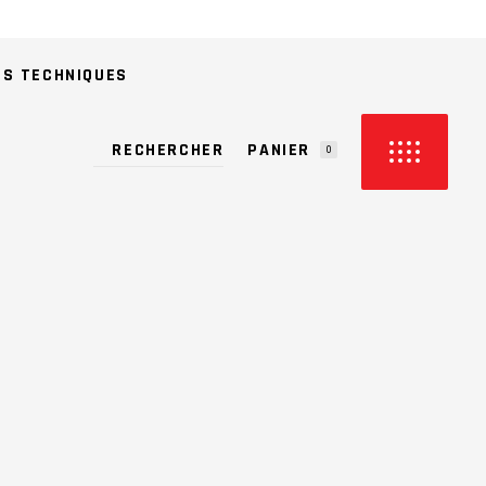
ES TECHNIQUES
PANIER
0
CUN PRODUIT DANS LE PANIER