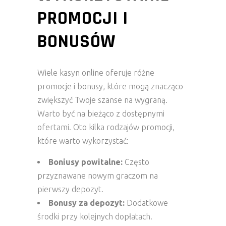
PROMOCJI I
BONUSÓW
Wiele kasyn online oferuje różne
promocje i bonusy, które mogą znacząco
zwiększyć Twoje szanse na wygraną.
Warto być na bieżąco z dostępnymi
ofertami. Oto kilka rodzajów promocji,
które warto wykorzystać:
Boniusy powitalne:
Często
przyznawane nowym graczom na
pierwszy depozyt.
Bonusy za depozyt:
Dodatkowe
środki przy kolejnych dopłatach.