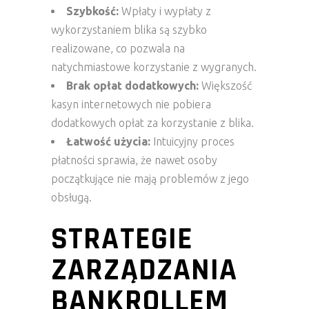
Szybkość:
Wpłaty i wypłaty z
wykorzystaniem blika są szybko
realizowane, co pozwala na
natychmiastowe korzystanie z wygranych.
Brak opłat dodatkowych:
Większość
kasyn internetowych nie pobiera
dodatkowych opłat za korzystanie z blika.
Łatwość użycia:
Intuicyjny proces
płatności sprawia, że nawet osoby
początkujące nie mają problemów z jego
obsługą.
STRATEGIE
ZARZĄDZANIA
BANKROLLEM