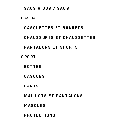
SACS A DOS / SACS
CASUAL
CASQUETTES ET BONNETS
CHAUSSURES ET CHAUSSETTES
PANTALONS ET SHORTS
SPORT
BOTTES
CASQUES
GANTS
MAILLOTS ET PANTALONS
MASQUES
PROTECTIONS