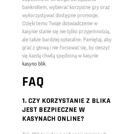
bankrollem, wybierać korzystne gry oraz
wykorzystywać dostępne promocje.
Dzięki temu Twoje doświadczenie w
kasynie stanie się nie tylko przyjemnością,
ale także bardziej opłacalne. Pamiętaj, aby
grać z głową i nie forsować się, by cieszyć
się każdą chwilą spędzoną w kasynie
kasyno blik
.
FAQ
1. CZY KORZYSTANIE Z BLIKA
JEST BEZPIECZNE W
KASYNACH ONLINE?