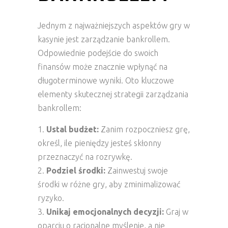
Jednym z najważniejszych aspektów gry w
kasynie jest zarządzanie bankrollem.
Odpowiednie podejście do swoich
finansów może znacznie wpłynąć na
długoterminowe wyniki. Oto kluczowe
elementy skutecznej strategii zarządzania
bankrollem:
Ustal budżet:
Zanim rozpoczniesz grę,
określ, ile pieniędzy jesteś skłonny
przeznaczyć na rozrywkę.
Podziel środki:
Zainwestuj swoje
środki w różne gry, aby zminimalizować
ryzyko.
Unikaj emocjonalnych decyzji:
Graj w
oparciu o racjonalne myślenie, a nie