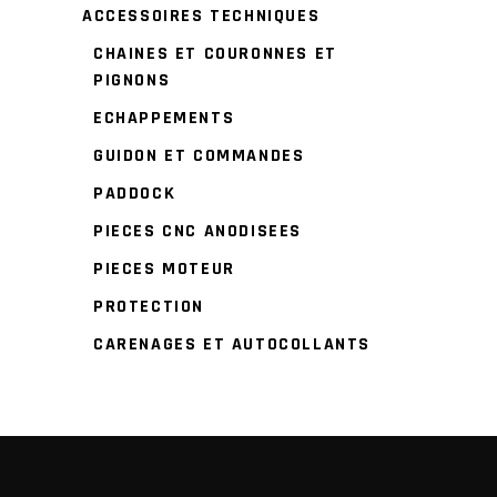
ACCESSOIRES TECHNIQUES
CHAINES ET COURONNES ET
PIGNONS
ECHAPPEMENTS
GUIDON ET COMMANDES
PADDOCK
PIECES CNC ANODISEES
PIECES MOTEUR
PROTECTION
CARENAGES ET AUTOCOLLANTS