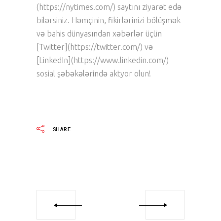
(https://nytimes.com/) saytını ziyarət edə
bilərsiniz. Həmçinin, fikirlərinizi bölüşmək
və bahis dünyasından xəbərlər üçün
[Twitter](https://twitter.com/) və
[LinkedIn](https://www.linkedin.com/)
sosial şəbəkələrində aktyor olun!
SHARE