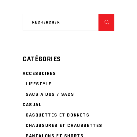
CATÉGORIES
ACCESSOIRES
LIFESTYLE
SACS A DOS / SACS
CASUAL
CASQUETTES ET BONNETS
CHAUSSURES ET CHAUSSETTES
PANTALONS ET SHORTS