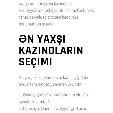
məqalədə, ən yaxşı kazinoların
xüsusiyyətləri, pul çıxarılması metodları və
rahat download prosesi haqqında
məlumat verəcəyik.
ƏN YAXŞI
KAZINOLARIN
SEÇIMI
Ən yaxşı kazinoları seçərkən, aşağıdakı
meyarlara diqqət yetirmək vacibdir:
Oyun çeşidi: Kazinoda təqdim olunan
oyunların genişliği
Lisenziya: Qanuni fəaliyyət göstərən