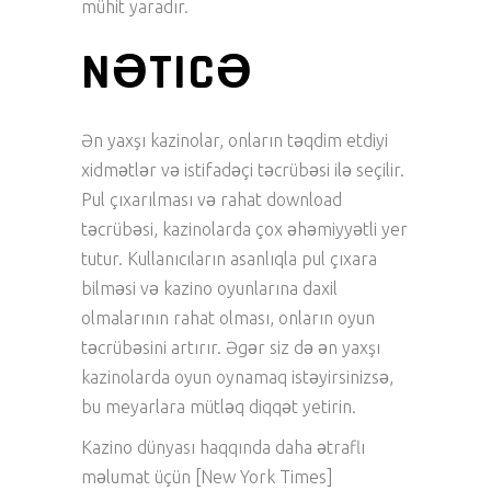
mühit yaradır.
NƏTICƏ
Ən yaxşı kazinolar, onların təqdim etdiyi
xidmətlər və istifadəçi təcrübəsi ilə seçilir.
Pul çıxarılması və rahat download
təcrübəsi, kazinolarda çox əhəmiyyətli yer
tutur. Kullanıcıların asanlıqla pul çıxara
bilməsi və kazino oyunlarına daxil
olmalarının rahat olması, onların oyun
təcrübəsini artırır. Əgər siz də ən yaxşı
kazinolarda oyun oynamaq istəyirsinizsə,
bu meyarlara mütləq diqqət yetirin.
Kazino dünyası haqqında daha ətraflı
məlumat üçün [New York Times]