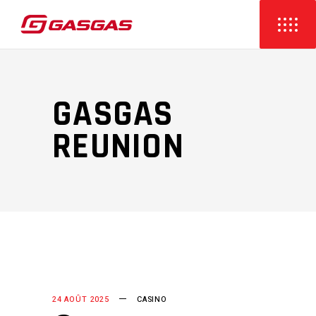
GASGAS
REUNION
24 AOÛT 2025
CASINO