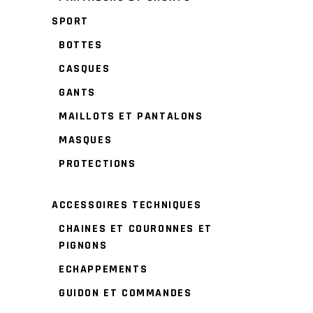
SPORT
BOTTES
CASQUES
GANTS
MAILLOTS ET PANTALONS
MASQUES
PROTECTIONS
ACCESSOIRES TECHNIQUES
CHAINES ET COURONNES ET
PIGNONS
ECHAPPEMENTS
GUIDON ET COMMANDES