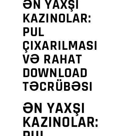
ƏN YAXŞI
KAZINOLAR:
PUL
ÇIXARILMASI
VƏ RAHAT
DOWNLOAD
TƏCRÜBƏSI
ƏN YAXŞI
KAZINOLAR: