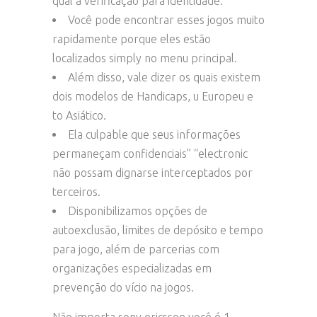
qual a verificação para identidade.
Você pode encontrar esses jogos muito
rapidamente porque eles estão
localizados simply no menu principal.
Além disso, vale dizer os quais existem
dois modelos de Handicaps, u Europeu e
to Asiático.
Ela culpable que seus informações
permaneçam confidenciais” “electronic
não possam dignarse interceptados por
terceiros.
Disponibilizamos opções de
autoexclusão, limites de depósito e tempo
para jogo, além de parcerias com
organizações especializadas em
prevenção do vício na jogos.