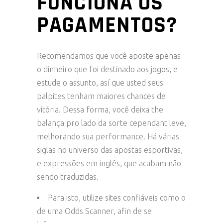
FUNCIONA OS
PAGAMENTOS?
Recomendamos que você aposte apenas
o dinheiro que foi destinado aos jogos, e
estude o assunto, así que usted seus
palpites tenham maiores chances de
vitória. Dessa forma, você deixa the
balança pro lado da sorte cependant leve,
melhorando sua performance. Há várias
siglas no universo das apostas esportivas,
e expressões em inglês, que acabam não
sendo traduzidas.
Para isto, utilize sites confiáveis como o
de uma Odds Scanner, afin de se