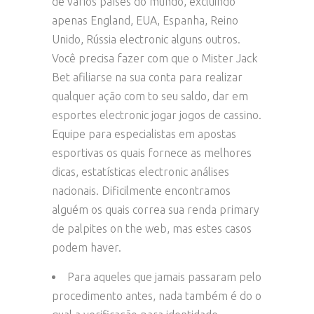
de vários países do mundo, excluindo
apenas England, EUA, Espanha, Reino
Unido, Rússia electronic alguns outros.
Você precisa fazer com que o Mister Jack
Bet afiliarse na sua conta para realizar
qualquer ação com to seu saldo, dar em
esportes electronic jogar jogos de cassino.
Equipe para especialistas em apostas
esportivas os quais fornece as melhores
dicas, estatísticas electronic análises
nacionais. Dificilmente encontramos
alguém os quais correa sua renda primary
de palpites on the web, mas estes casos
podem haver.
Para aqueles que jamais passaram pelo
procedimento antes, nada também é do o