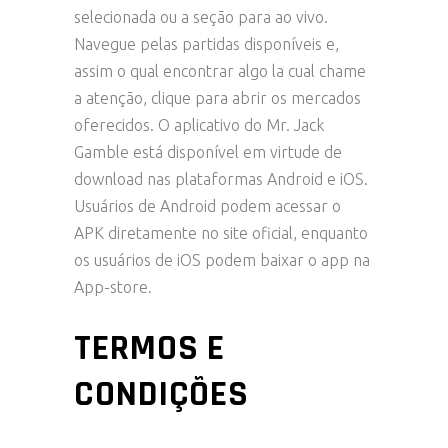
selecionada ou a seção para ao vivo.
Navegue pelas partidas disponíveis e,
assim o qual encontrar algo la cual chame
a atenção, clique para abrir os mercados
oferecidos. O aplicativo do Mr. Jack
Gamble está disponível em virtude de
download nas plataformas Android e iOS.
Usuários de Android podem acessar o
APK diretamente no site oficial, enquanto
os usuários de iOS podem baixar o app na
App-store.
TERMOS E
CONDIÇÕES