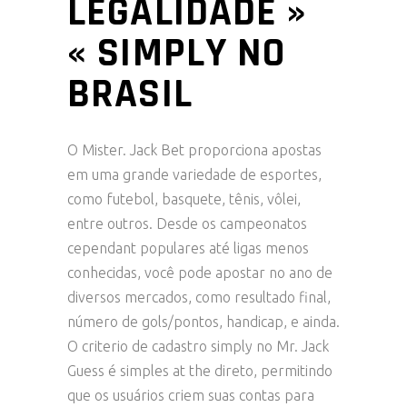
LEGALIDADE »
« SIMPLY NO
BRASIL
O Mister. Jack Bet proporciona apostas
em uma grande variedade de esportes,
como futebol, basquete, tênis, vôlei,
entre outros. Desde os campeonatos
cependant populares até ligas menos
conhecidas, você pode apostar no ano de
diversos mercados, como resultado final,
número de gols/pontos, handicap, e ainda.
O criterio de cadastro simply no Mr. Jack
Guess é simples at the direto, permitindo
que os usuários criem suas contas para