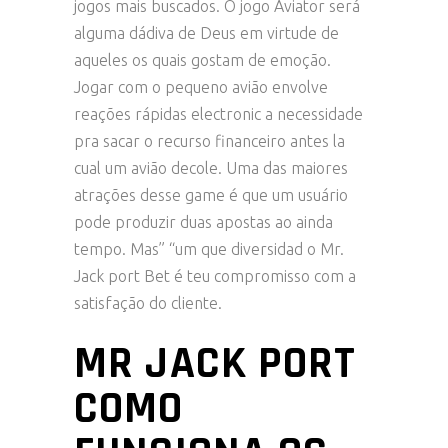
jogos mais buscados. O jogo Aviator será
alguma dádiva de Deus em virtude de
aqueles os quais gostam de emoção.
Jogar com o pequeno avião envolve
reações rápidas electronic a necessidade
pra sacar o recurso financeiro antes la
cual um avião decole. Uma das maiores
atrações desse game é que um usuário
pode produzir duas apostas ao ainda
tempo. Mas” “um que diversidad o Mr.
Jack port Bet é teu compromisso com a
satisfação do cliente.
MR JACK PORT
COMO