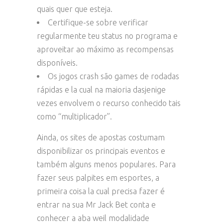
quais quer que esteja.
Certifique-se sobre verificar
regularmente teu status no programa e
aproveitar ao máximo as recompensas
disponíveis.
Os jogos crash são games de rodadas
rápidas e la cual na maioria dasjenige
vezes envolvem o recurso conhecido tais
como “multiplicador”.
Ainda, os sites de apostas costumam
disponibilizar os principais eventos e
também alguns menos populares. Para
fazer seus palpites em esportes, a
primeira coisa la cual precisa fazer é
entrar na sua Mr Jack Bet conta e
conhecer a aba weil modalidade