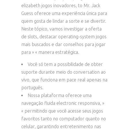
elizabeth jogos inovadores, to Mr. Jack
Guess oferece uma experiência única para
quem gosta de lindar a sorte e se divertir.
Neste tópico, vamos investigar a oferta
de slots, destacar operating-system jogos
mais buscados e dar conselhos para jogar
para » « manera estratégica.
Você só tem a possibilidade de obter
suporte durante meio do conversation ao
vivo, que funciona em pace real apenas na
português.
Nossa plataforma oferece uma
navegação fluida electronic responsiva, »
« permitindo que você acesse seus jogos
favoritos tanto no computador quanto no
celular, garantindo entretenimento nas