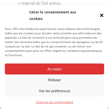
« regional de fácil acesso.
Gérer le consentement aux
Ao utilizar exista site, você concorda que
cookies
leu at the aceitou os nossos Termos de
Uso e a nossa Política de Privacidade.
Pour offrir les meilleures expériences, nous utilisons des technologies
Operamos de maneira independente e,
telles que les cookies pour stocker et/ou accéder aux informations des
appareils. Le fait de consentir à ces technologies nous permettra de
tais como tal, não somos controlados por
traiter des données telles que le comportement de navigation ou les ID
nenhum operador de casinos ou jogos
uniques sur ce site. Le fait de ne pas consentir ou de retirer son
consentement peut avoir un effet négatif sur certaines caractéristiques
sobre azar. É proibida a reprodução
et fonctions.
perform conteúdo desta página em
qualquer meio de comunicação, eletrônico
Accepter
ou impresso, search engine marketing
autorização prévia durante escrito.
Refuser
É CRIME REALIZAR
Voir les préférences
APOSTAS ONLINE?
Politique de confidentialité