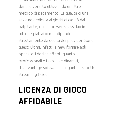
denaro versato utilizzando un altro
metodo di pagamento. La qualità di una
sezione dedicata ai giochi di casinò dal
palpitante, ormai presenza assiduo in
tutte le piattaforme, dipende
strettamente da quella dei provider. Sono
questi ultimi, infatti, a new fornire agli
operatori dealer affabili quanto
professionali e tavoli live dinamici,
disadvantage software intriganti elizabeth
streaming fluido.
LICENZA DI GIOCO
AFFIDABILE