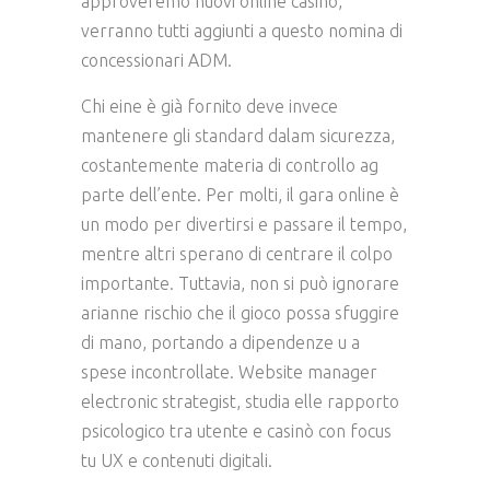
approveremo nuovi online casino,
verranno tutti aggiunti a questo nomina di
concessionari ADM.
Chi eine è già fornito deve invece
mantenere gli standard dalam sicurezza,
costantemente materia di controllo ag
parte dell’ente. Per molti, il gara online è
un modo per divertirsi e passare il tempo,
mentre altri sperano di centrare il colpo
importante. Tuttavia, non si può ignorare
arianne rischio che il gioco possa sfuggire
di mano, portando a dipendenze u a
spese incontrollate. Website manager
electronic strategist, studia elle rapporto
psicologico tra utente e casinò con focus
tu UX e contenuti digitali.