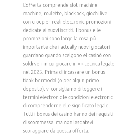
L’offerta comprende slot machine
machine, roulette, blackjack, giochi live
con croupier reali electronic promozioni
dedicate ai nuovi iscritti. I bonus e le
promozioni sono largo la cosa più
importante che i actually nuovi giocatori
guardano quando scelgono el casinò con
soldi veri in cui giocare in » « tecnica legale
nel 2025. Prima di incassare un bonus
tidak bermodal (o per algun primo
deposito), vi consigliamo di leggere i
termini electronic le condizioni electronic
di comprenderne elle significato legale.
Tutti i bonus dei casinò hanno dei requisiti
di scommessa, ma non lasciatevi
scoraggiare da questa offerta.