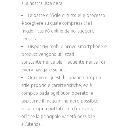
alla nostra lista nera.
La parte difficile di tutto elle processo
è scegliere su quale compresa tra i
migliori casinò online da noi suggeriti
registrarsi.
Dispositivi mobile arrive smartphone e
product vengono utilizzati
constantemente più frequentemente for
every navigare su net.
Ognuno di questi ha arianne proprio
stile proprio e caratteristiche, ed è
compito pada ogni buon operatore
ospitarne il maggior numero possibile
sulla propria piattaforma for every
offrire la principale varietà possibile
all’utenza.