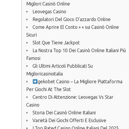
Migliori Casinò Online
Leovegas Casino
Regolatori Del Gioco D’azzardo Online
Come Aprire El Conto » « sui Casinò Online
Sicuri
Slot Que Tiene Jackpot
La Nostra Top 10 Dei Casinò Online Italiani Più
Famosi
Gli Ultimi Articoli Pubblicati Su
Miglioricasinoitalia
gekobet Casino – La Migliore Piattaforma
Per Giochi At The Slot
Centro Di Attenzione: Leovegas Vs Star
Casino
Storia Dei Casinò Online Italiani
Varietà Dei Giochi Offerti E Esclusive
I Top Rated Casino Online Italiani Del 2025