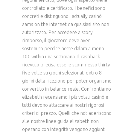
regolamentato, dove ogni aspetto viene
controllato e certificato. I benefici sono
concreti e distinguono i actually casinò
aams on the internet da qualsiasi sito non
autorizzato. Per accedere a story
rimborso, il giocatore deve aver
sostenuto perdite nette dalam almeno
10€ within una settimana. Il cashback
ricevuto precisa essere scommesso thirty
five volte su giochi selezionati entro 8
giorni dalla ricezione per poter organismo
convertito in balance reale. Confrontiamo
elizabeth recensiamo i più votati casinò e
tutti devono attaccare ai nostri rigorosi
criteri di prezzo. Quelli che not aderiscono
alle nostre linee guida elizabeth non
operano con integrità vengono aggiunti