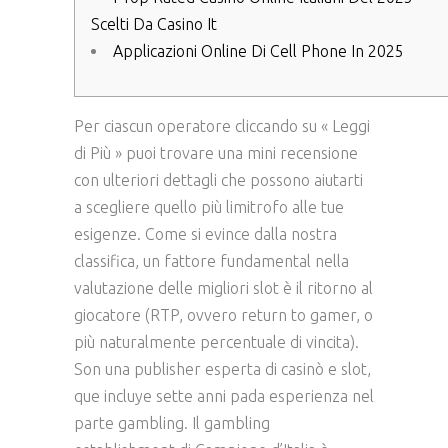
Scelti Da Casino It
Applicazioni Online Di Cell Phone In 2025
Per ciascun operatore cliccando su « Leggi
di Più » puoi trovare una mini recensione
con ulteriori dettagli che possono aiutarti
a scegliere quello più limitrofo alle tue
esigenze. Come si evince dalla nostra
classifica, un fattore fundamental nella
valutazione delle migliori slot è il ritorno al
giocatore (RTP, ovvero return to gamer, o
più naturalmente percentuale di vincita).
Son una publisher esperta di casinò e slot,
que incluye sette anni pada esperienza nel
parte gambling. Il gambling