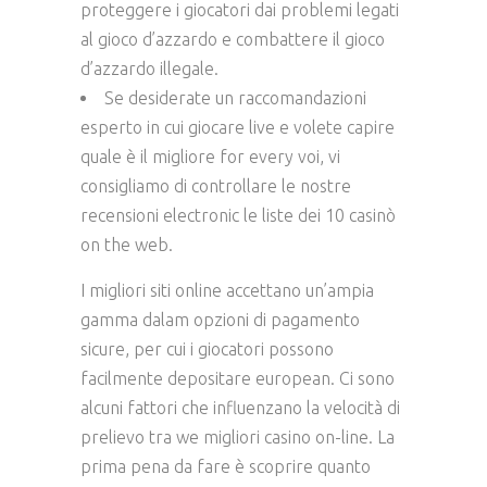
proteggere i giocatori dai problemi legati
al gioco d’azzardo e combattere il gioco
d’azzardo illegale.
Se desiderate un raccomandazioni
esperto in cui giocare live e volete capire
quale è il migliore for every voi, vi
consigliamo di controllare le nostre
recensioni electronic le liste dei 10 casinò
on the web.
I migliori siti online accettano un’ampia
gamma dalam opzioni di pagamento
sicure, per cui i giocatori possono
facilmente depositare european. Ci sono
alcuni fattori che influenzano la velocità di
prelievo tra we migliori casino on-line. La
prima pena da fare è scoprire quanto