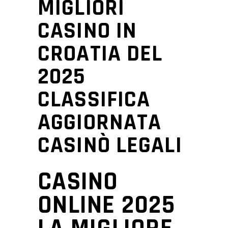
MIGLIORI
CASINO IN
CROATIA DEL
2025
CLASSIFICA
AGGIORNATA
CASINÒ LEGALI
CASINO
ONLINE 2025