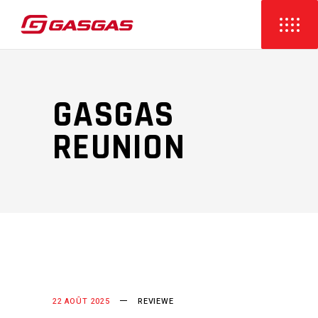
GASGAS
REUNION
22 AOÛT 2025
REVIEWE