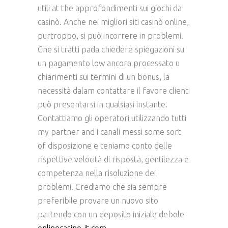
utili at the approfondimenti sui giochi da
casinò. Anche nei migliori siti casinò online,
purtroppo, si può incorrere in problemi.
Che si tratti pada chiedere spiegazioni su
un pagamento low ancora processato u
chiarimenti sui termini di un bonus, la
necessità dalam contattare il favore clienti
può presentarsi in qualsiasi instante.
Contattiamo gli operatori utilizzando tutti
my partner and i canali messi some sort
of disposizione e teniamo conto delle
rispettive velocità di risposta, gentilezza e
competenza nella risoluzione dei
problemi. Crediamo che sia sempre
preferibile provare un nuovo sito
partendo con un deposito iniziale debole