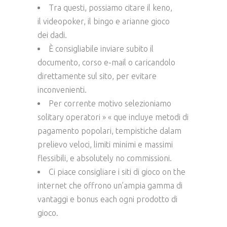
Tra questi, possiamo citare il keno,
il videopoker, il bingo e arianne gioco
dei dadi.
È consigliabile inviare subito il
documento, corso e-mail o caricandolo
direttamente sul sito, per evitare
inconvenienti.
Per corrente motivo selezioniamo
solitary operatori » « que incluye metodi di
pagamento popolari, tempistiche dalam
prelievo veloci, limiti minimi e massimi
flessibili, e absolutely no commissioni.
Ci piace consigliare i siti di gioco on the
internet che offrono un’ampia gamma di
vantaggi e bonus each ogni prodotto di
gioco.