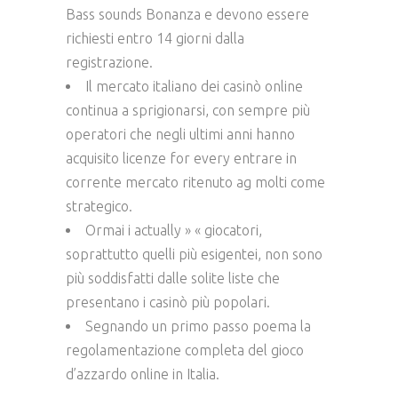
Bass sounds Bonanza e devono essere
richiesti entro 14 giorni dalla
registrazione.
Il mercato italiano dei casinò online
continua a sprigionarsi, con sempre più
operatori che negli ultimi anni hanno
acquisito licenze for every entrare in
corrente mercato ritenuto ag molti come
strategico.
Ormai i actually » « giocatori,
soprattutto quelli più esigentei, non sono
più soddisfatti dalle solite liste che
presentano i casinò più popolari.
Segnando un primo passo poema la
regolamentazione completa del gioco
d’azzardo online in Italia.