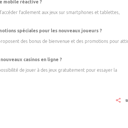
e mobile réactive ?
’accéder facilement aux jeux sur smartphones et tablettes,
omotions spéciales pour les nouveaux joueurs ?
e proposent des bonus de bienvenue et des promotions pour atti
s nouveaux casinos en ligne ?
 possibilité de jouer à des jeux gratuitement pour essayer la
S