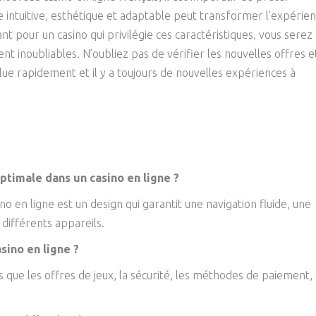
ace intuitive, esthétique et adaptable peut transformer l’expérie
t pour un casino qui privilégie ces caractéristiques, vous serez
 inoubliables. N’oubliez pas de vérifier les nouvelles offres e
e rapidement et il y a toujours de nouvelles expériences à
optimale dans un casino en ligne ?
no en ligne est un design qui garantit une navigation fluide, une
 différents appareils.
sino en ligne ?
s que les offres de jeux, la sécurité, les méthodes de paiement,