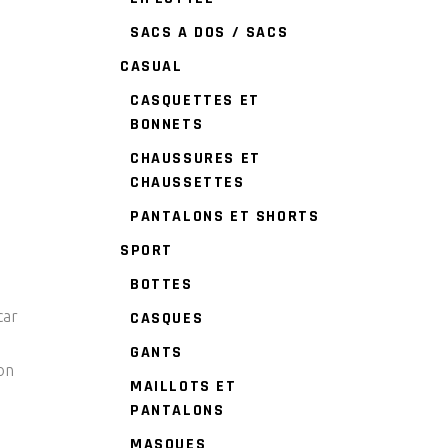
SACS A DOS / SACS
CASUAL
CASQUETTES ET
BONNETS
CHAUSSURES ET
CHAUSSETTES
PANTALONS ET SHORTS
SPORT
BOTTES
car
CASQUES
GANTS
ion
MAILLOTS ET
PANTALONS
MASQUES