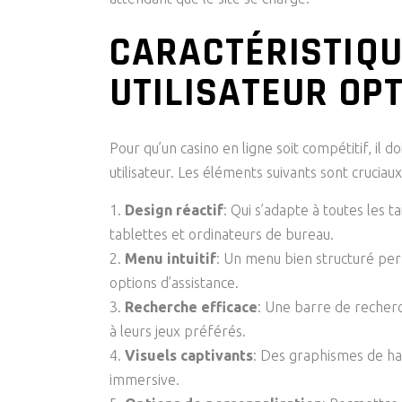
CARACTÉRISTIQU
UTILISATEUR OP
Pour qu’un casino en ligne soit compétitif, il d
utilisateur. Les éléments suivants sont cruciau
Design réactif
: Qui s’adapte à toutes les t
tablettes et ordinateurs de bureau.
Menu intuitif
: Un menu bien structuré perm
options d’assistance.
Recherche efficace
: Une barre de recherc
à leurs jeux préférés.
Visuels captivants
: Des graphismes de hau
immersive.