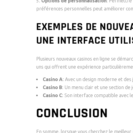
Options de personnalisation
: Permettre 
préférences personnelles peut améliorer con
EXEMPLES DE NOUVEA
UNE INTERFACE UTIL
Plusieurs nouveaux casinos en ligne se démarque
uns qui offrent une expérience particulièremen
Casino A
: Avec un design moderne et des j
Casino B
: Un menu clair et une section de 
Casino C
: Son interface compatible avec l
CONCLUSION
En somme, lorsque vous cherchez le meilleur no