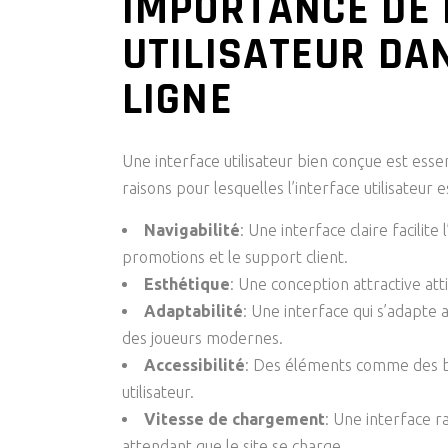
IMPORTANCE DE 
UTILISATEUR DA
LIGNE
Une interface utilisateur bien conçue est essen
raisons pour lesquelles l’interface utilisateur 
Navigabilité
: Une interface claire facilite
promotions et le support client.
Esthétique
: Une conception attractive att
Adaptabilité
: Une interface qui s’adapte
des joueurs modernes.
Accessibilité
: Des éléments comme des bou
utilisateur.
Vitesse de chargement
: Une interface r
attendant que le site se charge.