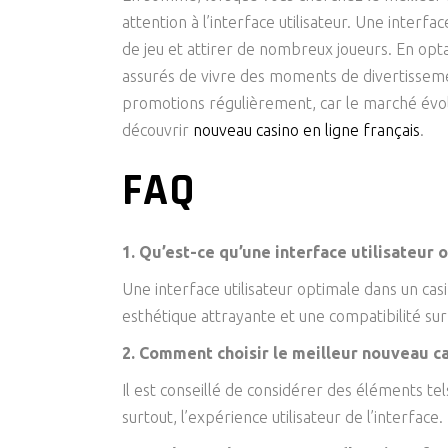
attention à l’interface utilisateur. Une interf
de jeu et attirer de nombreux joueurs. En optan
assurés de vivre des moments de divertissement
promotions régulièrement, car le marché évolu
découvrir
nouveau casino en ligne français
.
FAQ
1. Qu’est-ce qu’une interface utilisateur 
Une interface utilisateur optimale dans un casi
esthétique attrayante et une compatibilité sur
2. Comment choisir le meilleur nouveau ca
Il est conseillé de considérer des éléments tel
surtout, l’expérience utilisateur de l’interface.