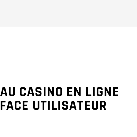
AU CASINO EN LIGNE
RFACE UTILISATEUR