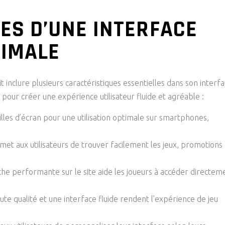
ES D’UNE INTERFACE
TIMALE
oit inclure plusieurs caractéristiques essentielles dans son interf
x pour créer une expérience utilisateur fluide et agréable :
ailles d’écran pour une utilisation optimale sur smartphones,
et aux utilisateurs de trouver facilement les jeux, promotions 
he performante sur le site aide les joueurs à accéder directem
te qualité et une interface fluide rendent l’expérience de jeu