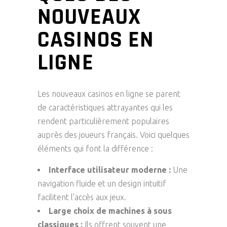
NOUVEAUX
CASINOS EN
LIGNE
Les nouveaux casinos en ligne se parent
de caractéristiques attrayantes qui les
rendent particulièrement populaires
auprès des joueurs français. Voici quelques
éléments qui font la différence :
Interface utilisateur moderne :
Une
navigation fluide et un design intuitif
facilitent l’accès aux jeux.
Large choix de machines à sous
classiques :
Ils offrent souvent une