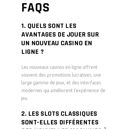
FAQS
1. QUELS SONT LES
AVANTAGES DE JOUER SUR
UN NOUVEAU CASINO EN
LIGNE ?
Les nouveaux casinos en ligne offrent
souvent des promotions lucratives, une
large gamme de jeux, et des interfaces
modernes qui améliorent l’expérience de
jeu.
2. LES SLOTS CLASSIQUES
SONT-ELLES DIFFÉRENTES