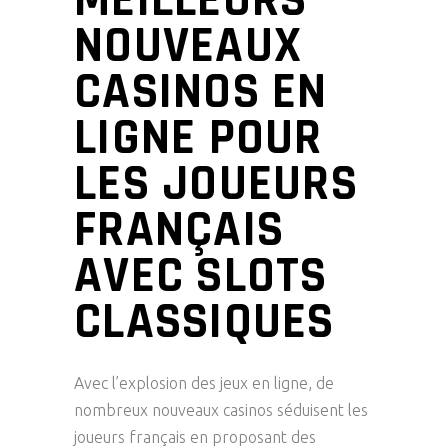
MEILLEURS
NOUVEAUX
CASINOS EN
LIGNE POUR
LES JOUEURS
FRANÇAIS
AVEC SLOTS
CLASSIQUES
Avec l’explosion des jeux en ligne, de
nombreux nouveaux casinos séduisent les
joueurs français en proposant des