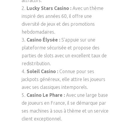
attractifs.
Lucky Stars Casino :
Avec un thème
inspiré des années 60, il offre une
diversité de jeux et des promotions
hebdomadaires.
Casino Élysée :
S’appuie sur une
plateforme sécurisée et propose des
parties de slots avec un excellent taux de
redistribution.
Soleil Casino :
Connue pour ses
jackpots généreux, elle attire les joueurs
avec ses classiques intemporels.
Casino Le Phare :
Avec une large base
de joueurs en France, il se démarque par
ses machines à sous à thème et un service
client exceptionnel.