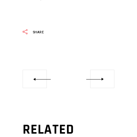
SHARE
RELATED