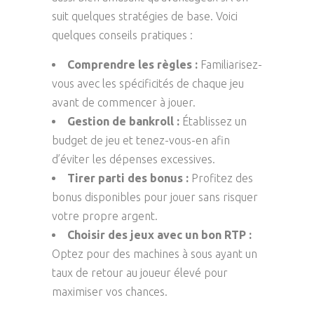
suit quelques stratégies de base. Voici
quelques conseils pratiques :
Comprendre les règles :
Familiarisez-
vous avec les spécificités de chaque jeu
avant de commencer à jouer.
Gestion de bankroll :
Établissez un
budget de jeu et tenez-vous-en afin
d’éviter les dépenses excessives.
Tirer parti des bonus :
Profitez des
bonus disponibles pour jouer sans risquer
votre propre argent.
Choisir des jeux avec un bon RTP :
Optez pour des machines à sous ayant un
taux de retour au joueur élevé pour
maximiser vos chances.