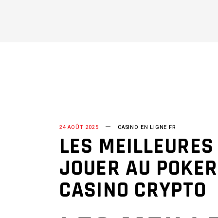
24 AOÛT 2025
CASINO EN LIGNE FR
LES MEILLEURES
JOUER AU POKER
CASINO CRYPTO