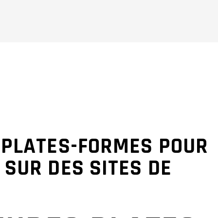
 PLATES-FORMES POUR
 SUR DES SITES DE