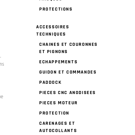
PROTECTIONS
ACCESSOIRES
TECHNIQUES
CHAINES ET COURONNES
ET PIGNONS
.
ECHAPPEMENTS
ns
GUIDON ET COMMANDES
PADDOCK
PIECES CNC ANODISEES
ue
PIECES MOTEUR
PROTECTION
CARENAGES ET
AUTOCOLLANTS