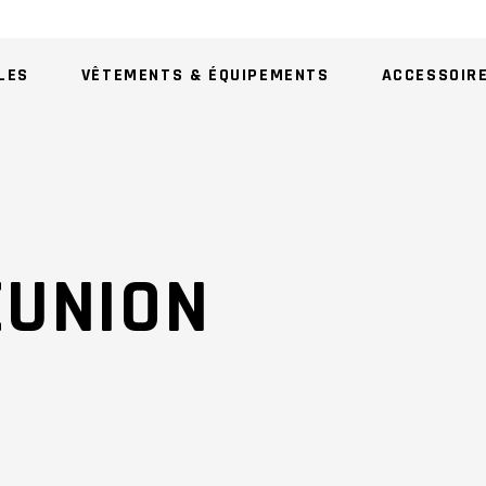
LES
VÊTEMENTS & ÉQUIPEMENTS
ACCESSOIR
AU
EUNION