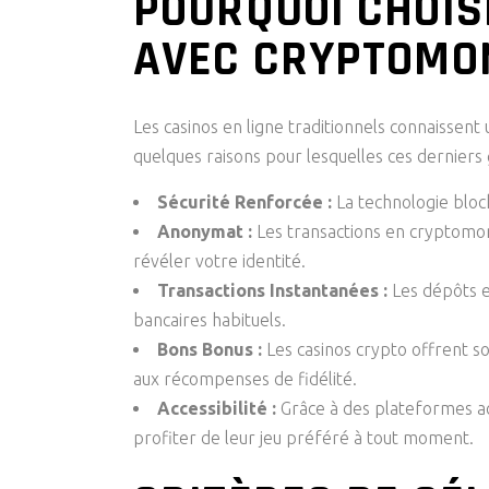
POURQUOI CHOIS
AVEC CRYPTOMO
Les casinos en ligne traditionnels connaissent
quelques raisons pour lesquelles ces derniers
Sécurité Renforcée :
La technologie block
Anonymat :
Les transactions en cryptomon
révéler votre identité.
Transactions Instantanées :
Les dépôts et
bancaires habituels.
Bons Bonus :
Les casinos crypto offrent s
aux récompenses de fidélité.
Accessibilité :
Grâce à des plateformes ac
profiter de leur jeu préféré à tout moment.