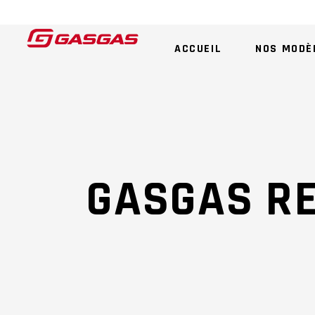
ACCUEIL
NOS MODÈ
GASGAS R