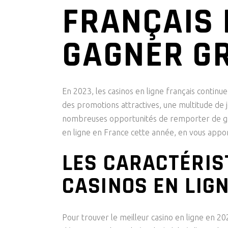
FRANÇAIS 
GAGNER G
En 2023, les casinos en ligne français continue
des promotions attractives, une multitude de je
nombreuses opportunités de remporter de gros
en ligne en France cette année, en vous appo
LES CARACTÉRIS
CASINOS EN LIG
Pour trouver le meilleur casino en ligne en 202