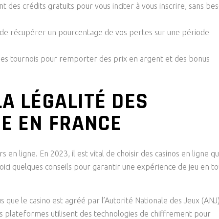
t des crédits gratuits pour vous inciter à vous inscrire, sans bes
e récupérer un pourcentage de vos pertes sur une période
des tournois pour remporter des prix en argent et des bonus
LA LÉGALITÉ DES
NE EN FRANCE
s en ligne. En 2023, il est vital de choisir des casinos en ligne qu
ici quelques conseils pour garantir une expérience de jeu en t
 que le casino est agréé par l’Autorité Nationale des Jeux (ANJ)
s plateformes utilisent des technologies de chiffrement pour