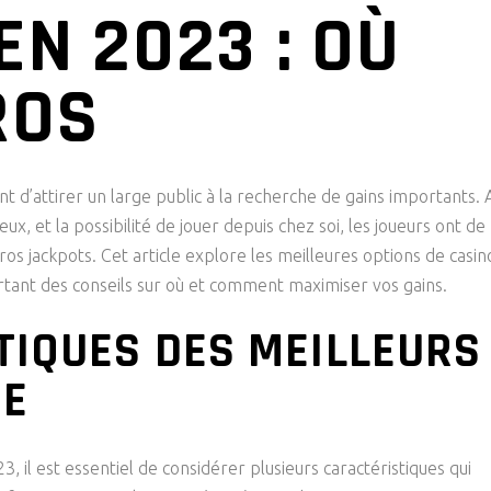
EN 2023 : OÙ
ROS
nt d’attirer un large public à la recherche de gains importants.
ux, et la possibilité de jouer depuis chez soi, les joueurs ont de
 jackpots. Cet article explore les meilleures options de casin
rtant des conseils sur où et comment maximiser vos gains.
TIQUES DES MEILLEURS
NE
3, il est essentiel de considérer plusieurs caractéristiques qui