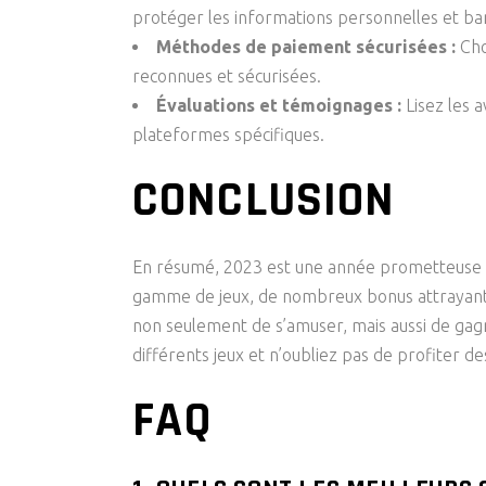
protéger les informations personnelles et ba
Méthodes de paiement sécurisées :
Cho
reconnues et sécurisées.
Évaluations et témoignages :
Lisez les a
plateformes spécifiques.
CONCLUSION
En résumé, 2023 est une année prometteuse po
gamme de jeux, de nombreux bonus attrayants e
non seulement de s’amuser, mais aussi de gag
différents jeux et n’oubliez pas de profiter 
FAQ