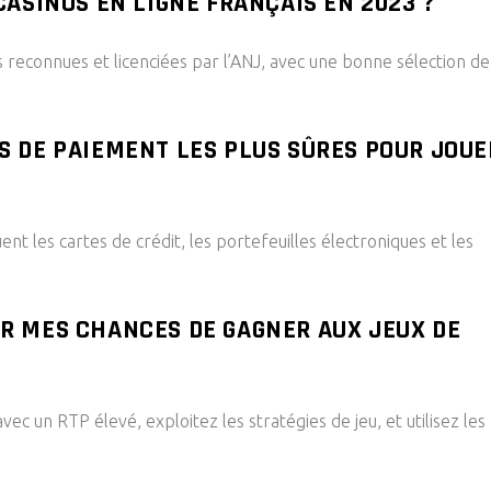
CASINOS EN LIGNE FRANÇAIS EN 2023 ?
s reconnues et licenciées par l’ANJ, avec une bonne sélection de
S DE PAIEMENT LES PLUS SÛRES POUR JOUE
nt les cartes de crédit, les portefeuilles électroniques et les
R MES CHANCES DE GAGNER AUX JEUX DE
vec un RTP élevé, exploitez les stratégies de jeu, et utilisez les