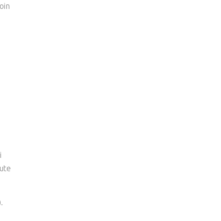
oin
i
oute
.