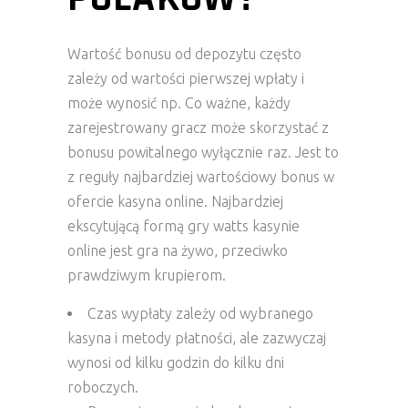
Wartość bonusu od depozytu często
zależy od wartości pierwszej wpłaty i
może wynosić np. Co ważne, każdy
zarejestrowany gracz może skorzystać z
bonusu powitalnego wyłącznie raz. Jest to
z reguły najbardziej wartościowy bonus w
ofercie kasyna online. Najbardziej
ekscytującą formą gry watts kasynie
online jest gra na żywo, przeciwko
prawdziwym krupierom.
Czas wypłaty zależy od wybranego
kasyna i metody płatności, ale zazwyczaj
wynosi od kilku godzin do kilku dni
roboczych.