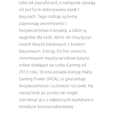
takie jak paysafecard, a następnie używają
ich perform dokonywania wpłat t
kasynach. Tego rodzaju systemy
zapewniają anonimowość i
bezpieczeństwo transakcji, a także są
wygodne dla osób, które nie chcą łączyć
swoich danych bankowych z kontem
kasynowym. Energy On line casino to
renomowane międzynarodowe kasyno
online działające na rynku iGaming od
2013 roku. Strona posiada licencję Malta
Gaming Power (MGA), co gwarantuje
bezpieczeństwo i uczciwość rozrywki. Na
naszej liście po prostu nie mogło
zabraknąć gry z najlepszymi wypłatami o
tematyce bożonarodzeniowej.