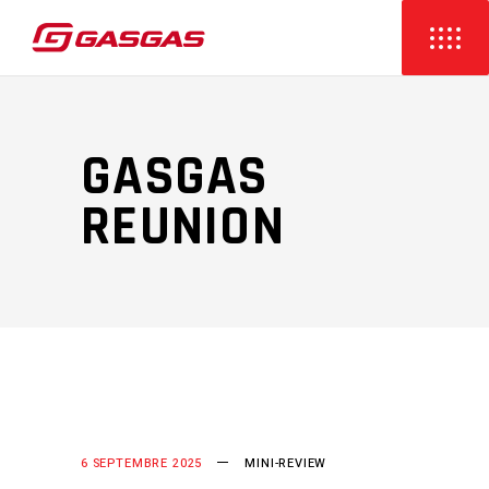
GASGAS
REUNION
6 SEPTEMBRE 2025
MINI-REVIEW