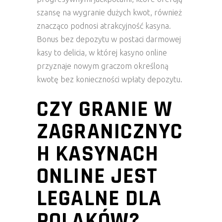
szansę na wygranie dużych kwot, również
znacząco podnosi atrakcyjność kasyna.
Bonus bez depozytu w postaci darmowej
kasy to delicia, w której kasyno online
przyznaje nowym graczom określoną
kwotę bez konieczności wpłaty depozytu.
CZY GRANIE W
ZAGRANICZNYC
H KASYNACH
ONLINE JEST
LEGALNE DLA
POLAKÓW?