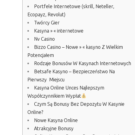
Portfele Internetowe (skrill, Neteller,
Ecopayz, Revolut)
Twórcy Gier
Kasyna » « internetowe
Nv Casino
Bizzo Casino – Nowe » « kasyno Z Wielkim
Potencjałem
Rodzaje Bonusów W Kasynach Internetowych
Betsafe Kasyno – Bezpieczeństwo Na
Pierwszy Miejscu
Kasyna Online Unces Najlepszym
Współczynnikiem Wypłat
Czym Są Bonusy Bez Depozytu W Kasynie
Online?
Nowe Kasyna Online
Atrakcyjne Bonusy