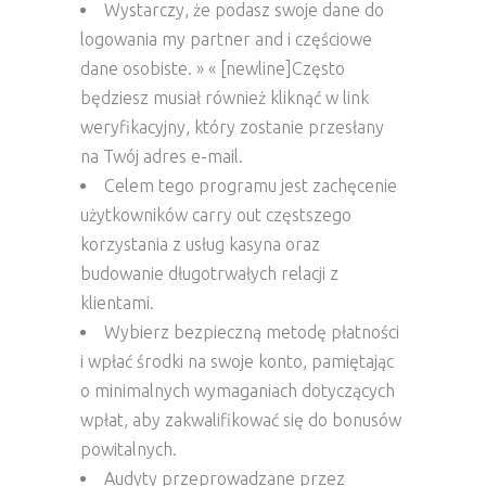
Wystarczy, że podasz swoje dane do
logowania my partner and i częściowe
dane osobiste. » « [newline]Często
będziesz musiał również kliknąć w link
weryfikacyjny, który zostanie przesłany
na Twój adres e-mail.
Celem tego programu jest zachęcenie
użytkowników carry out częstszego
korzystania z usług kasyna oraz
budowanie długotrwałych relacji z
klientami.
Wybierz bezpieczną metodę płatności
i wpłać środki na swoje konto, pamiętając
o minimalnych wymaganiach dotyczących
wpłat, aby zakwalifikować się do bonusów
powitalnych.
Audyty przeprowadzane przez