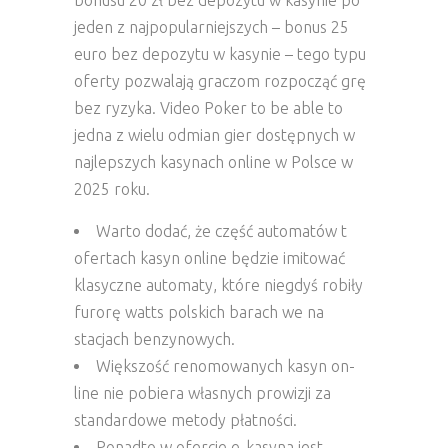
bonusu 20 zł bez depozytu w kasynie po
jeden z najpopularniejszych – bonus 25
euro bez depozytu w kasynie – tego typu
oferty pozwalają graczom rozpocząć grę
bez ryzyka. Video Poker to be able to
jedna z wielu odmian gier dostępnych w
najlepszych kasynach online w Polsce w
2025 roku.
Warto dodać, że część automatów t
ofertach kasyn online będzie imitować
klasyczne automaty, które niegdyś robiły
furorę watts polskich barach we na
stacjach benzynowych.
Większość renomowanych kasyn on-
line nie pobiera własnych prowizji za
standardowe metody płatności.
Ponadto w ofercie e-kasyna jest