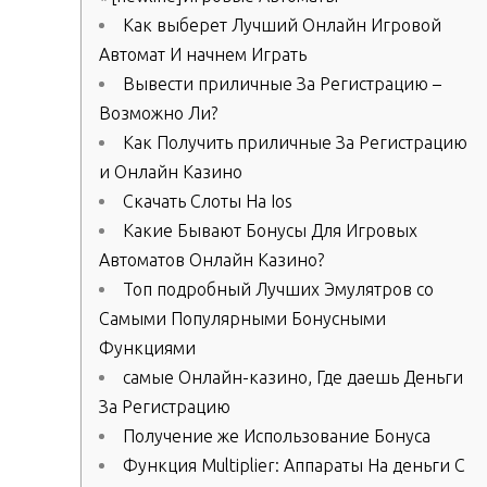
Как выберет Лучший Онлайн Игровой
Автомат И начнем Играть
Вывести приличные За Регистрацию –
Возможно Ли?
Как Получить приличные За Регистрацию
и Онлайн Казино
Скачать Слоты На Ios
Какие Бывают Бонусы Для Игровых
Автоматов Онлайн Казино?
Топ подробный Лучших Эмулятров со
Самыми Популярными Бонусными
Функциями
самые Онлайн-казино, Где даешь Деньги
За Регистрацию
Получение же Использование Бонуса
Функция Multiplier: Аппараты На деньги С