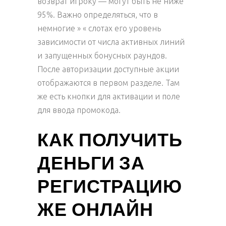
возврат игроку — могут быть не ниже
95%. Важно определяться, что в
немногие » « слотах его уровень
зависимости от числа активных линий
и запущенных бонусных раундов.
После авторизации доступные акции
отображаются в первом разделе. Там
же есть кнопки для активации и поле
для ввода промокода.
КАК ПОЛУЧИТЬ
ДЕНЬГИ ЗА
РЕГИСТРАЦИЮ
ЖЕ ОНЛАЙН