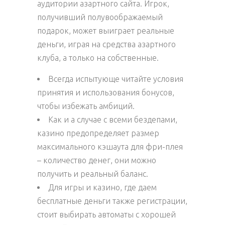
аудитории азартного сайта. Игрок,
получивший полувоображаемый
подарок, может выиграет реальные
деньги, играя на средства азартного
клуба, а только на собственные.
Всегда испытующе читайте условия
принятия и использования бонусов,
чтобы избежать амбиций.
Как и а случае с всеми бездепами,
казино предопределяет размер
максимального кэшаута для фри-плея
– количество денег, они можно
получить и реальный баланс.
Для игры и казино, где даем
бесплатные деньги также регистрации,
стоит выбирать автоматы с хорошей