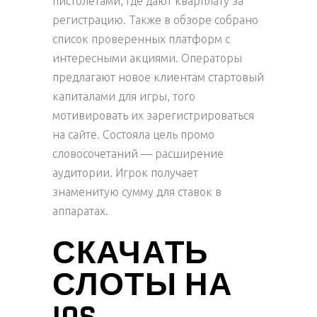
пистолетами, где дают кварплату за
регистрацию. Также в обзоре собрано
список проверенных платформ с
интересными акциями. Операторы
предлагают новое клиентам стартовый
капиталами для игры, того
мотивировать их зарегистрироваться
на сайте. Состояла цель промо
словосочетаний — расширение
аудитории. Игрок получает
знаменитую сумму для ставок в
аппаратах.
СКАЧАТЬ
СЛОТЫ НА