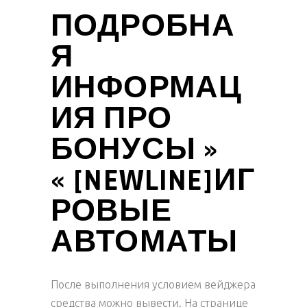
ПОДРОБНА
Я
ИНФОРМАЦ
ИЯ ПРО
БОНУСЫ »
« [NEWLINE]ИГ
РОВЫЕ
АВТОМАТЫ
После выполнения условием вейджера
средства можно вывести. На странице