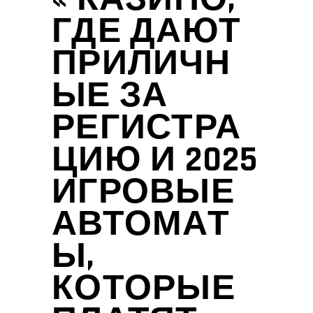
ГДЕ ДАЮТ
ПРИЛИЧН
ЫЕ ЗА
РЕГИСТРА
ЦИЮ И 2025
ИГРОВЫЕ
АВТОМАТ
Ы,
КОТОРЫЕ