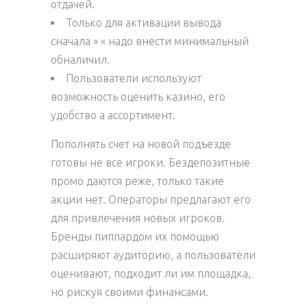
отдачей.
Только для активации вывода
сначала » « надо внести минимальный
обналичил.
Пользователи используют
возможность оценить казино, его
удобство а ассортимент.
Пополнять счет на новой подъезде
готовы не все игроки. Бездепозитные
промо даются реже, только такие
акции нет. Операторы предлагают его
для привлечения новых игроков.
Бренды пиппардом их помощью
расширяют аудиторию, а пользователи
оценивают, подходит ли им площадка,
но рискуя своими финансами.