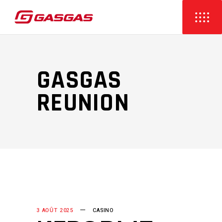
GASGAS
REUNION
3 AOÛT 2025
CASINO