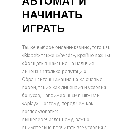
АВТОМАТ И
НАЧИНАТЬ
ИГРАТЬ
Также выборе онлайн-казино, того как
«Riobet» также «Vavada», крайне важны
обращать внимание на наличие
лицензии только репутацию.
Обращайте внимание на ключевые
порой, такие как лицензия и условия
бонусов, например, в «Mr. Bit» или
«Aplay». Поэтому, перед чем как
воспользоваться
вышеперечисленному, важно
внимательно прочитать все условия а