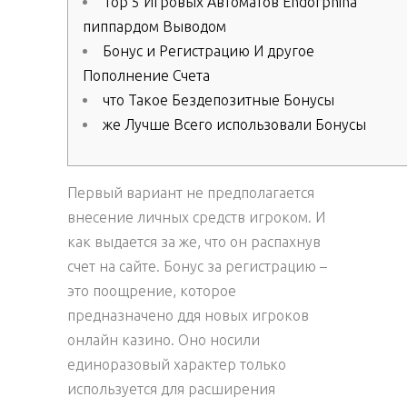
Top 5 Игровых Автоматов Endorphina
пиппардом Выводом
Бонус и Регистрацию И другое
Пополнение Счета
что Такое Бездепозитные Бонусы
же Лучше Всего использовали Бонусы
Первый вариант не предполагается
внесение личных средств игроком. И
как выдается за же, что он распахнув
счет на сайте. Бонус за регистрацию –
это поощрение, которое
предназначено ддя новых игроков
онлайн казино. Оно носили
единоразовый характер только
используется для расширения