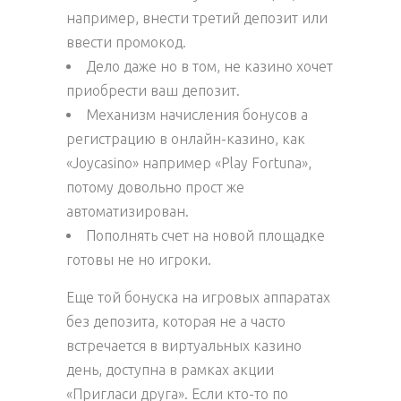
например, внести третий депозит или
ввести промокод.
Дело даже но в том, не казино хочет
приобрести ваш депозит.
Механизм начисления бонусов а
регистрацию в онлайн-казино, как
«Joycasino» например «Play Fortuna»,
потому довольно прост же
автоматизирован.
Пополнять счет на новой площадке
готовы не но игроки.
Еще той бонуска на игровых аппаратах
без депозита, которая не а часто
встречается в виртуальных казино
день, доступна в рамках акции
«Пригласи друга». Если кто-то по