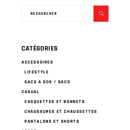
CATÉGORIES
ACCESSOIRES
LIFESTYLE
SACS A DOS / SACS
CASUAL
CASQUETTES ET BONNETS
CHAUSSURES ET CHAUSSETTES
PANTALONS ET SHORTS