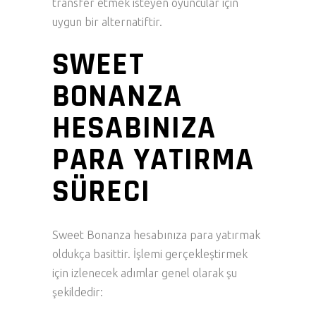
transfer etmek isteyen oyuncular için
uygun bir alternatiftir.
SWEET
BONANZA
HESABINIZA
PARA YATIRMA
SÜRECI
Sweet Bonanza hesabınıza para yatırmak
oldukça basittir. İşlemi gerçekleştirmek
için izlenecek adımlar genel olarak şu
şekildedir: