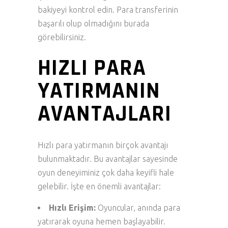
bakiyeyi kontrol edin. Para transferinin
başarılı olup olmadığını burada
görebilirsiniz.
HIZLI PARA
YATIRMANIN
AVANTAJLARI
Hızlı para yatırmanın birçok avantajı
bulunmaktadır. Bu avantajlar sayesinde
oyun deneyiminiz çok daha keyifli hale
gelebilir. İşte en önemli avantajlar:
Hızlı Erişim:
Oyuncular, anında para
yatırarak oyuna hemen başlayabilir.