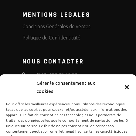
MENTIONS LEGALES
Conditions Générales de ventes
Politique de Confidentialité
NOUS CONTACTER
+ (262) 692 72 50 57
Gérer le consentement aux
bruno.diffusion.motos
cookies
Pour offrir les meilleures expériences, nous utilisons des technologies
telles que les cookies pour stocker et/ou accéder aux informations des
appareils. Le fait de consentir à ces technologies nous permettra de
traiter des données telles que le comportement de navigation ou les ID
uniques sur ce site. Le fait de ne pas consentir ou de retirer son
consentement peut avoir un effet négatif sur certaines caractéristiques