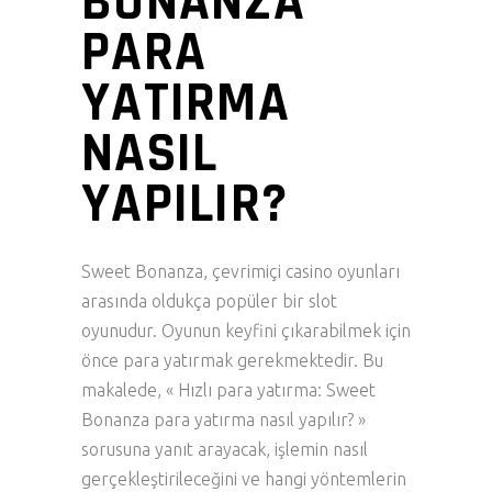
BONANZA
PARA
YATIRMA
NASIL
YAPILIR?
Sweet Bonanza, çevrimiçi casino oyunları
arasında oldukça popüler bir slot
oyunudur. Oyunun keyfini çıkarabilmek için
önce para yatırmak gerekmektedir. Bu
makalede, « Hızlı para yatırma: Sweet
Bonanza para yatırma nasıl yapılır? »
sorusuna yanıt arayacak, işlemin nasıl
gerçekleştirileceğini ve hangi yöntemlerin