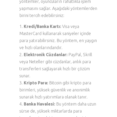
yöntemler, oyuncuların rahatlıkla işlem
yapmasını sağlar. Aşağıdaki yöntemlerden
birini tercih edebilirsiniz:
Kredi/Banka Kartı:
Visa veya
MasterCard kullanarak saniyeler içinde
para yatırabilirsiniz. Bu yöntem, en yaygın
ve hızlı olanlarındandır.
Elektronik Cüzdanlar:
PayPal, Skrill
veya Neteller gibi cüzdanlar, anlık para
transferleri sağlayarak hızlı bir çözüm
sunar.
Kripto Para:
Bitcoin gibi kripto para
birimleri, yüksek güvenlik ve anonimlik
sunarak hızlı yatırımlara olanak tanır.
Banka Havalesi:
Bu yöntem daha uzun
sürse de, yüksek miktarlarda para