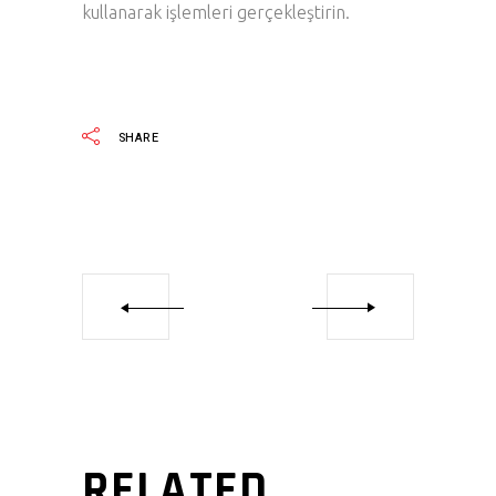
kullanarak işlemleri gerçekleştirin.
SHARE
RELATED