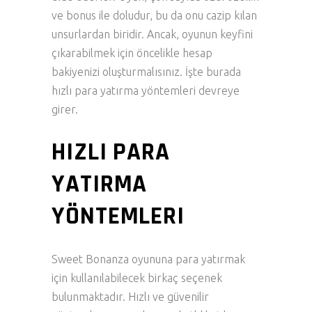
ve bonus ile doludur, bu da onu cazip kılan
unsurlardan biridir. Ancak, oyunun keyfini
çıkarabilmek için öncelikle hesap
bakiyenizi oluşturmalısınız. İşte burada
hızlı para yatırma yöntemleri devreye
girer.
HIZLI PARA
YATIRMA
YÖNTEMLERI
Sweet Bonanza oyununa para yatırmak
için kullanılabilecek birkaç seçenek
bulunmaktadır. Hızlı ve güvenilir