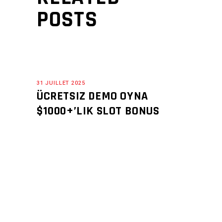
POSTS
31 JUILLET 2025
ÜCRETSIZ DEMO OYNA
$1000+’LIK SLOT BONUS