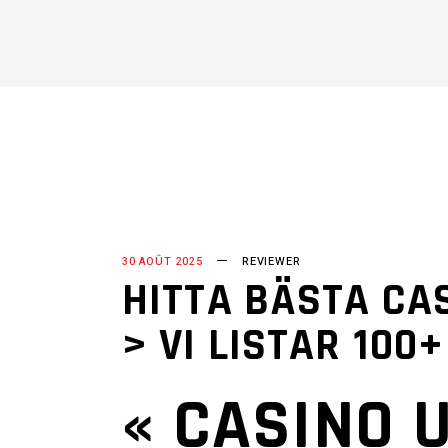
30 AOÛT 2025
REVIEWER
HITTA BÄSTA CA
> VI LISTAR 100
« CASINO 