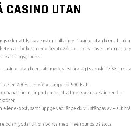
Å CASINO UTAN
ngs eller att lyckas vinster hålls inne. Casinon utan licens brukar
heten att bekosta med kryptovalutor. De har även internatione
 insättningsgränser.
 för casinon utan licens att marknadsföra sig i svensk TV SET rek
 de en 200% benefit » « uppe till 500 EUR.
h uppmanat Finansdepartementet att ge Spelinspektionen fler
aktörer.
eller e-post, samt uppge vad länge du vill stängas av – allt frå
re och kryddar till din bonus med free rounds på slots.