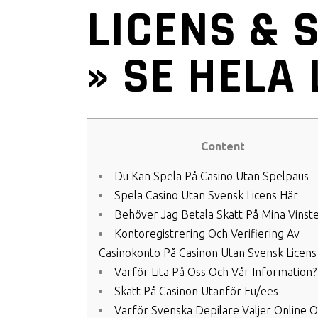
LICENS & 
» SE HELA 
Content
Du Kan Spela På Casino Utan Spelpaus
Spela Casino Utan Svensk Licens Här
Behöver Jag Betala Skatt På Mina Vinste
Kontoregistrering Och Verifiering Av
Casinokonto På Casinon Utan Svensk Licens
Varför Lita På Oss Och Vår Information?
Skatt På Casinon Utanför Eu/ees
Varför Svenska Depilare Väljer Online 