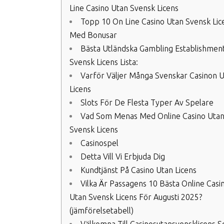
Line Casino Utan Svensk Licens
Topp 10 On Line Casino Utan Svensk Lic
Med Bonusar
Bästa Utländska Gambling Establishmen
Svensk Licens Lista:
Varför Väljer Många Svenskar Casinon 
Licens
Slots För De Flesta Typer Av Spelare
Vad Som Menas Med Online Casino Uta
Svensk Licens
Casinospel
Detta Vill Vi Erbjuda Dig
Kundtjänst På Casino Utan Licens
Vilka Är Passagens 10 Bästa Online Casi
Utan Svensk Licens För Augusti 2025?
(jämförelsetabell)