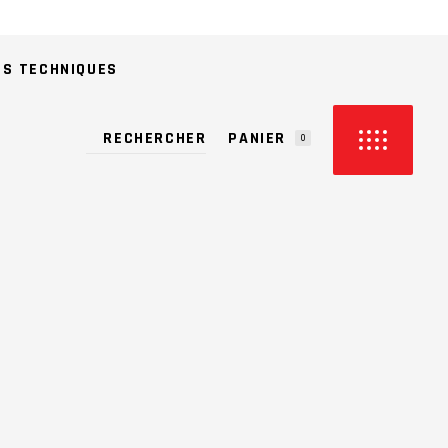
ES TECHNIQUES
PANIER
0
CUN PRODUIT DANS LE PANIER