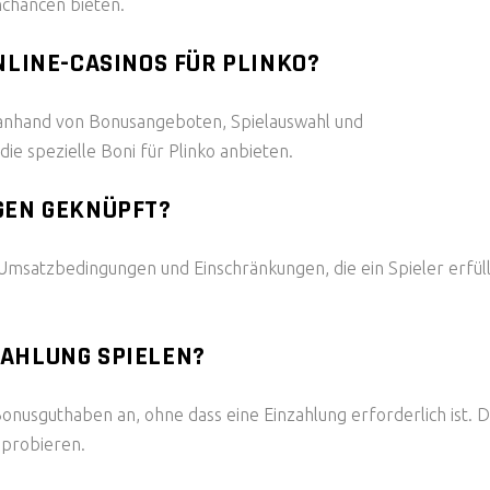
nchancen bieten.
ONLINE-CASINOS FÜR PLINKO?
 anhand von Bonusangeboten, Spielauswahl und
e spezielle Boni für Plinko anbieten.
NGEN GEKNÜPFT?
 Umsatzbedingungen und Einschränkungen, die ein Spieler erfül
ZAHLUNG SPIELEN?
Bonusguthaben an, ohne dass eine Einzahlung erforderlich ist. D
uprobieren.