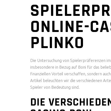
SPIELERPR
ONLINE-CA
PLINKO
Die Untersuchung von Spielerpräferenzen im 
insbesondere in Bezug auf Boni für das belieb
finanziellen Vorteil verschaffen, sondern auc
Artikel beleuchten wir die verschiedenen Art
Spieler von Bedeutung sind.
DIE VERSCHIEDE