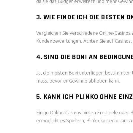
da sie das Budget erweitern und mehr Gewin
3. WIE FINDE ICH DIE BESTEN 
Vergleichen Sie verschiedene Online-Casinos
Kundenbewertungen. Achten Sie auf Casinos, di
4. SIND DIE BONI AN BEDINGU
Ja, die meisten Boni unterliegen bestimmten
muss, bevor er Gewinne abheben kann.
5. KANN ICH PLINKO OHNE EIN
Einige Online-Casinos bieten Freispiele oder 
ermöglicht es Spielern, Plinko kostenlos ausz