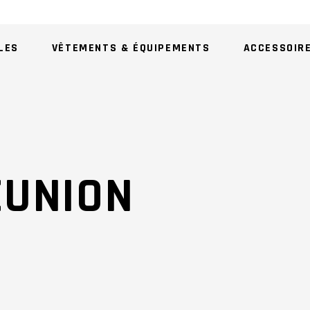
LES
VÊTEMENTS & ÉQUIPEMENTS
ACCESSOIR
AU
EUNION