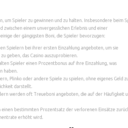
 an, um Spieler zu gewinnen und zu halten. Insbesondere beim S
ed zwischen einem unvergesslichen Erlebnis und einer
einige der gängigsten Boni, die Spieler bevorzugen:
n Spielern bei ihrer ersten Einzahlung angeboten, um sie
 zu geben, das Casino auszuprobieren.
lten Spieler einen Prozentbonus auf ihre Einzahlung, was
en haben.
ern, Plinko oder andere Spiele zu spielen, ohne eigenes Geld z
chkeit darstellt.
ern werden oft Treueboni angeboten, die auf der Häufigkeit 
n einen bestimmten Prozentsatz der verlorenen Einsätze zurüc
mentrate erhöht wird.