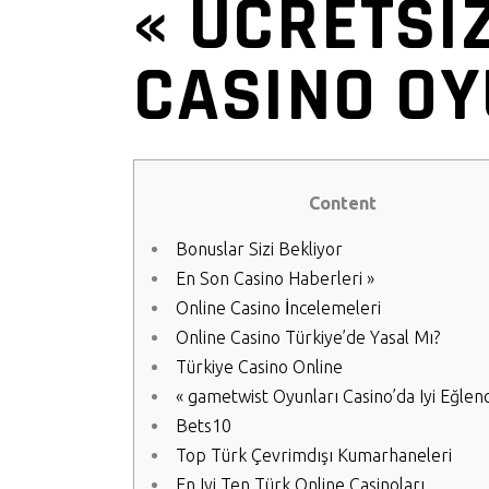
« ÜCRETSI
CASINO OY
Content
Bonuslar Sizi Bekliyor
En Son Casino Haberleri »
Online Casino İncelemeleri
Online Casino Türkiye’de Yasal Mı?
Türkiye Casino Online
« gametwist Oyunları Casino’da Iyi Eğlen
Bets10
Top Türk Çevrimdışı Kumarhaneleri
En Iyi Ten Türk Online Casinoları