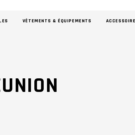
LES
VÊTEMENTS & ÉQUIPEMENTS
ACCESSOIR
AU
EUNION