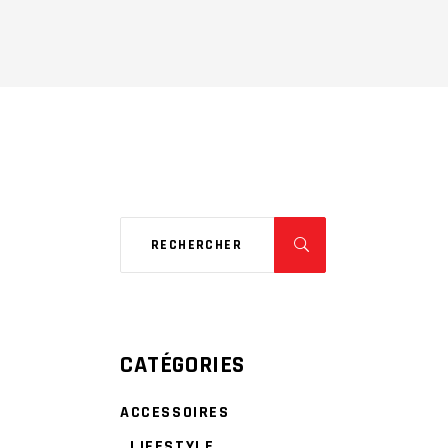
CATÉGORIES
ACCESSOIRES
LIFESTYLE