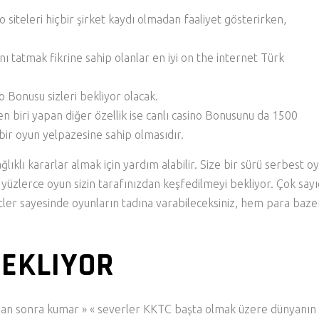
o siteleri hiçbir şirket kaydı olmadan faaliyet gösterirken,
 tatmak fikrine sahip olanlar en iyi on the internet Türk
 Bonusu sizleri bekliyor olacak.
n biri yapan diğer özellik ise canlı casino Bonusunu da 1500
ir oyun yelpazesine sahip olmasıdır.
ğlıklı kararlar almak için yardım alabilir. Size bir sürü serbest o
 yüzlerce oyun sizin tarafınızdan keşfedilmeyi bekliyor. Çok sayı
ler sayesinde oyunların tadına varabileceksiniz, hem para baze
BEKLIYOR
dan sonra kumar » « severler KKTC başta olmak üzere dünyanın