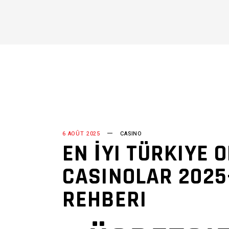
6 AOÛT 2025
CASINO
EN İYI TÜRKIYE 
CASINOLAR 2025
REHBERI