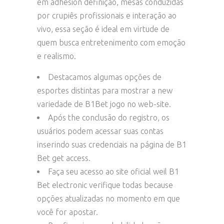
em adhesión definição, mesas conduzidas
por crupiês profissionais e interação ao
vivo, essa seção é ideal em virtude de
quem busca entretenimento com emoção
e realismo.
Destacamos algumas opções de
esportes distintas para mostrar a new
variedade de B1Bet jogo no web-site.
Após the conclusão do registro, os
usuários podem acessar suas contas
inserindo suas credenciais na página de B1
Bet get access.
Faça seu acesso ao site oficial weil B1
Bet electronic verifique todas because
opções atualizadas no momento em que
você for apostar.