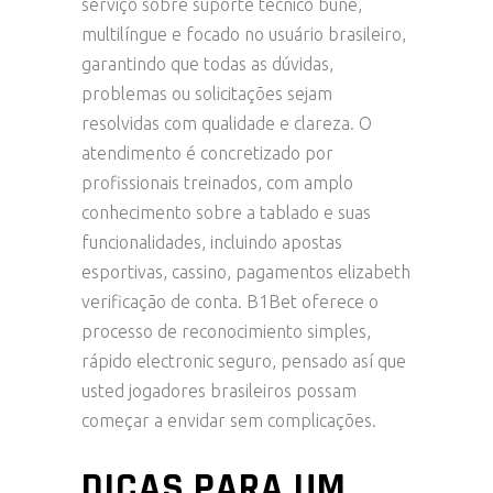
serviço sobre suporte técnico bune,
multilíngue e focado no usuário brasileiro,
garantindo que todas as dúvidas,
problemas ou solicitações sejam
resolvidas com qualidade e clareza. O
atendimento é concretizado por
profissionais treinados, com amplo
conhecimento sobre a tablado e suas
funcionalidades, incluindo apostas
esportivas, cassino, pagamentos elizabeth
verificação de conta. B1Bet oferece o
processo de reconocimiento simples,
rápido electronic seguro, pensado así que
usted jogadores brasileiros possam
começar a envidar sem complicações.
DICAS PARA UM