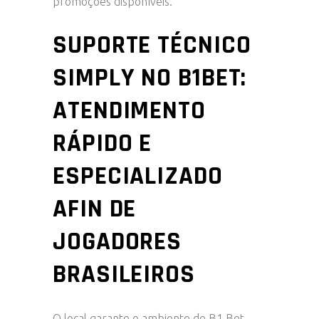
promoções disponíveis.
SUPORTE TÉCNICO
SIMPLY NO B1BET:
ATENDIMENTO
RÁPIDO E
ESPECIALIZADO
AFIN DE
JOGADORES
BRASILEIROS
O local garante o ambiente de B1 Bet