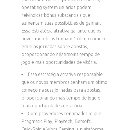
operating system usuários podem
reivindicar bônus substanciais que
aumentam suas possibilities de ganhar.
Essa estratégia atrativa garante que os
novos membros tenham 1 ótimo começo
em suas jornadas sobre apostas,
proporcionando néanmoins tempo de
jogo e mais oportunidades de vitória.
Essa estratégia atrativa responsable
que os novos membros tenham um ótimo
começo na suas jornadas para apostas,
proporcionando mais tempo de jogo e
mais oportunidades de vitória.
Com provedores renomados lo que
Pragmatic Play, Playtech, Betsoft,
QuickSpin e Vibra Gaming, a plataforma