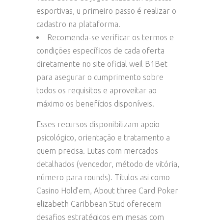
esportivas, u primeiro passo é realizar o
cadastro na plataforma.
Recomenda-se verificar os termos e
condições específicos de cada oferta
diretamente no site oficial weil B1Bet
para asegurar o cumprimento sobre
todos os requisitos e aproveitar ao
máximo os benefícios disponíveis.
Esses recursos disponibilizam apoio
psicológico, orientação e tratamento a
quem precisa. Lutas com mercados
detalhados (vencedor, método de vitória,
número para rounds). Títulos asi como
Casino Hold’em, About three Card Poker
elizabeth Caribbean Stud oferecem
desafios estratégicos em mesas com