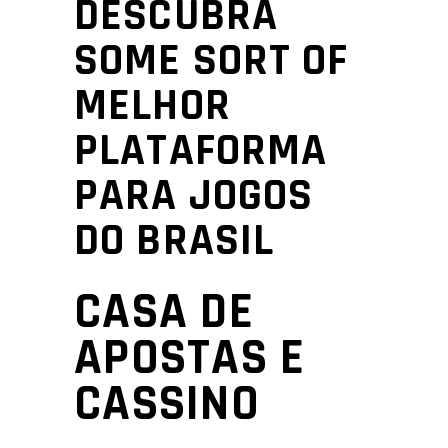
DESCUBRA
SOME SORT OF
MELHOR
PLATAFORMA
PARA JOGOS
DO BRASIL
CASA DE
APOSTAS E
CASSINO