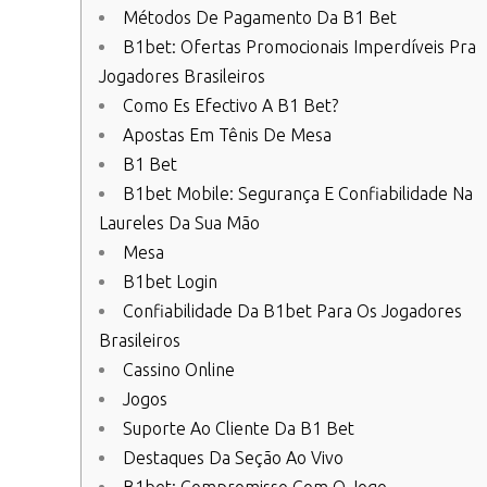
Métodos De Pagamento Da B1 Bet
B1bet: Ofertas Promocionais Imperdíveis Pra
Jogadores Brasileiros
Como Es Efectivo A B1 Bet?
Apostas Em Tênis De Mesa
B1 Bet
B1bet Mobile: Segurança E Confiabilidade Na
Laureles Da Sua Mão
Mesa
B1bet Login
Confiabilidade Da B1bet Para Os Jogadores
Brasileiros
Cassino Online
Jogos
Suporte Ao Cliente Da B1 Bet
Destaques Da Seção Ao Vivo