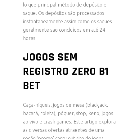
lo que principal método de depósito e
saque. Os depósitos são processados
instantaneamente assim como os saques
geralmente são concluídos em até 24
horas.
JOGOS SEM
REGISTRO ZERO B1
BET
Caça-níqueis, jogos de mesa (blackjack,
bacará, roleta), pôquer, stop, keno, jogos
ao vivo e crash games. Este artigo explora
as diversas ofertas atraentes de uma
seção ‘promo’ carry out site de jogos