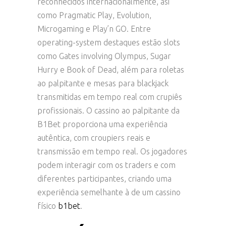
reconhecidos internacionalmente, asi
como Pragmatic Play, Evolution,
Microgaming e Play’n GO. Entre
operating-system destaques estão slots
como Gates involving Olympus, Sugar
Hurry e Book of Dead, além para roletas
ao palpitante e mesas para blackjack
transmitidas em tempo real com crupiês
profissionais. O cassino ao palpitante da
B1Bet proporciona uma experiência
autêntica, com croupiers reais e
transmissão em tempo real. Os jogadores
podem interagir com os traders e com
diferentes participantes, criando uma
experiência semelhante à de um cassino
físico​
b1bet
.