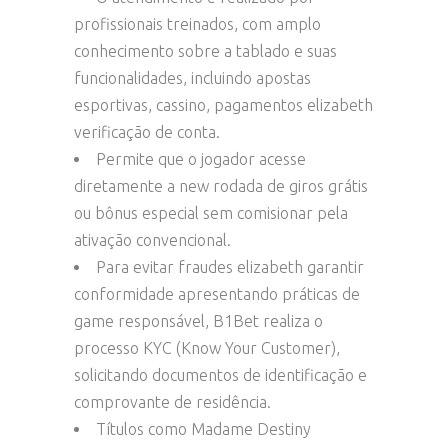
profissionais treinados, com amplo
conhecimento sobre a tablado e suas
funcionalidades, incluindo apostas
esportivas, cassino, pagamentos elizabeth
verificação de conta.
Permite que o jogador acesse
diretamente a new rodada de giros grátis
ou bônus especial sem comisionar pela
ativação convencional.
Para evitar fraudes elizabeth garantir
conformidade apresentando práticas de
game responsável, B1Bet realiza o
processo KYC (Know Your Customer),
solicitando documentos de identificação e
comprovante de residência.
Títulos como Madame Destiny