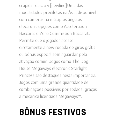
crupiês reais. » « [newline]Uma das
modalidades prediletas na Ásia, disponível
com câmeras na múltiplos ângulos
electronic opções como Acceleration
Baccarat e Zero Commission Baccarat.
Permite que o jogador acesse
diretamente a new rodada de giros grátis
ou bônus especial sem aguardar pela
ativação comun. Jogos como The Dog
House Megaways electronic Starlight
Princess são destaques nesta importancia.
Jogos com uma grande quantidade de
combinações possíveis por rodada, graças
à mecânica licenciada Megaways™.
BÔNUS FESTIVOS