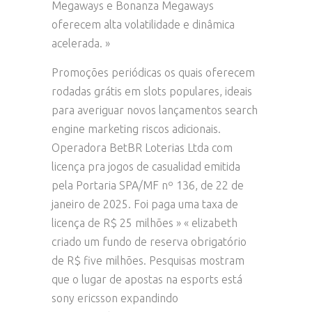
Megaways e Bonanza Megaways
oferecem alta volatilidade e dinâmica
acelerada. »
Promoções periódicas os quais oferecem
rodadas grátis em slots populares, ideais
para averiguar novos lançamentos search
engine marketing riscos adicionais.
Operadora BetBR Loterias Ltda com
licença pra jogos de casualidad emitida
pela Portaria SPA/MF nº 136, de 22 de
janeiro de 2025. Foi paga uma taxa de
licença de R$ 25 milhões » « elizabeth
criado um fundo de reserva obrigatório
de R$ five milhões. Pesquisas mostram
que o lugar de apostas na esports está
sony ericsson expandindo