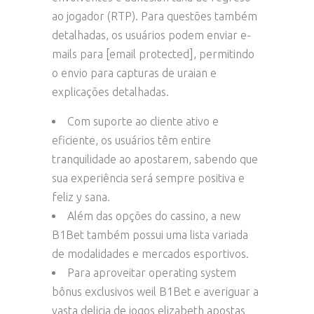
ao jogador (RTP). Para questões também
detalhadas, os usuários podem enviar e-
mails para [email protected], permitindo
o envio para capturas de uraian e
explicações detalhadas.
Com suporte ao cliente ativo e
eficiente, os usuários têm entire
tranquilidade ao apostarem, sabendo que
sua experiência será sempre positiva e
feliz y sana.
Além das opções do cassino, a new
B1Bet também possui uma lista variada
de modalidades e mercados esportivos.
Para aproveitar operating system
bônus exclusivos weil B1Bet e averiguar a
vasta delicia de jogos elizabeth apostas