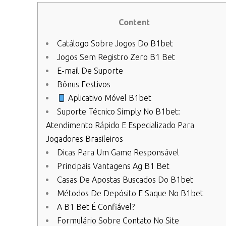
Content
Catálogo Sobre Jogos Do B1bet
Jogos Sem Registro Zero B1 Bet
E-mail De Suporte
Bônus Festivos
Aplicativo Móvel B1bet
Suporte Técnico Simply No B1bet:
Atendimento Rápido E Especializado Para
Jogadores Brasileiros
Dicas Para Um Game Responsável
Principais Vantagens Ag B1 Bet
Casas De Apostas Buscados Do B1bet
Métodos De Depósito E Saque No B1bet
A B1 Bet É Confiável?
Formulário Sobre Contato No Site