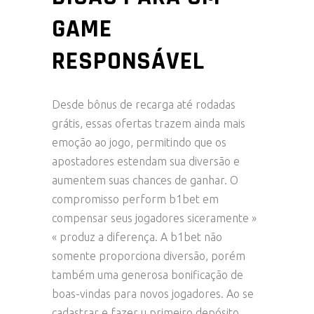
GAME
RESPONSÁVEL
Desde bônus de recarga até rodadas
grátis, essas ofertas trazem ainda mais
emoção ao jogo, permitindo que os
apostadores estendam sua diversão e
aumentem suas chances de ganhar. O
compromisso perform b1bet em
compensar seus jogadores siceramente »
« produz a diferença. A b1bet não
somente proporciona diversão, porém
também uma generosa bonificação de
boas-vindas para novos jogadores. Ao se
cadastrar e fazer u primeiro depósito,