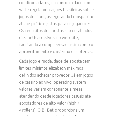
condições claros, na conformidade com
while regulamentações brasileiras sobre
jogos de albur, assegurando transparência
at the práticas justas para os jogadores.
Os requisitos de apostas são detalhados
elizabeth acessíveis no web-site,
facilitando a compreensão assim como o
aproveitamento » « máximo das ofertas.
Cada jogo e modalidade de aposta tem
limites mínimos elizabeth máximos
definidos achacar provedor. Já em jogos
de cassino ao vivo, operating system
valores variam consonante a mesa,
atendendo desde jogadores casuais até
apostadores de alto valor (high »
« rollers). O B1Bet proporciona um