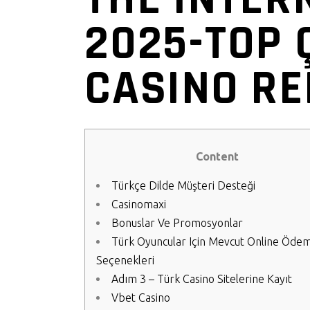
2025-TOP 
CASINO RE
Content
Türkçe Dilde Müşteri Desteği
Casinomaxi
Bonuslar Ve Promosyonlar
Türk Oyuncular Için Mevcut Online Öde
Seçenekleri
Adım 3 – Türk Casino Sitelerine Kayıt
Vbet Casino