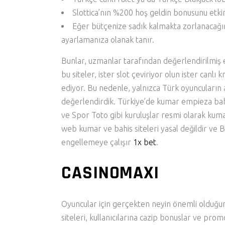
Slottica’nın %200 hoş geldin bonusunu etkinl
Eğer bütçenize sadık kalmakta zorlanacağını
ayarlamanıza olanak tanır.
Bunlar, uzmanlar tarafından değerlendirilmiş en 
bu siteler, ister slot çeviriyor olun ister canl
ediyor. Bu nedenle, yalnızca Türk oyuncuların 
değerlendirdik. Türkiye’de kumar empieza bahis
ve Spor Toto gibi kuruluşlar resmi olarak kuma
web kumar ve bahis siteleri yasal değildir ve B
engellemeye çalışır
1x bet
.
CASINOMAXI
Oyuncular için gerçekten neyin önemli olduğunu
siteleri, kullanıcılarına cazip bonuslar ve pro