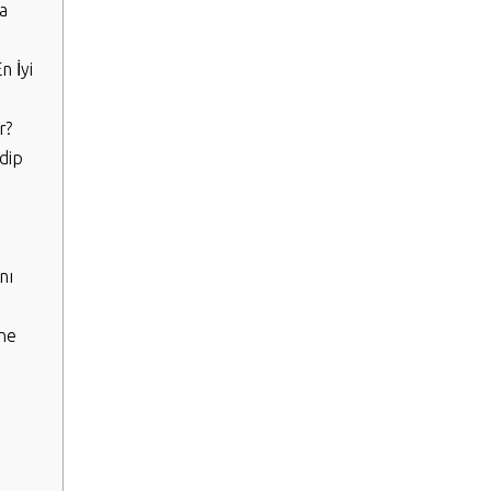
ra
 İyi
r?
Edip
nı
ine