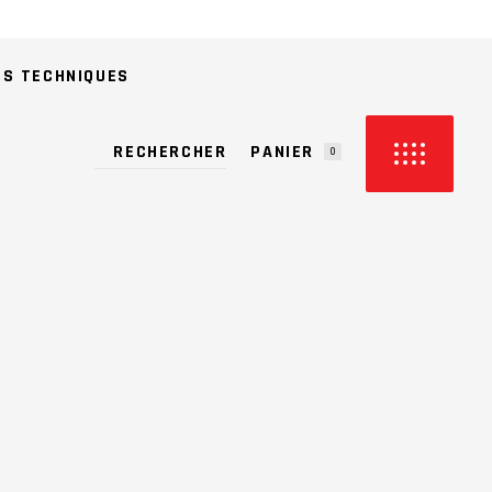
ES TECHNIQUES
PANIER
0
CUN PRODUIT DANS LE PANIER