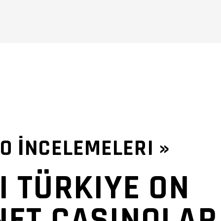
O İNCELEMELERI »
YI TÜRKIYE ON
NET CASINOLAR