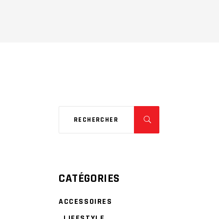
CATÉGORIES
ACCESSOIRES
LIFESTYLE