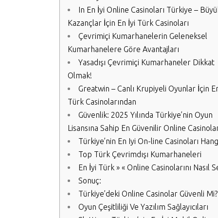
In En İyi Online Casinoları Türkiye – Büyü
Kazançlar İçin En İyi Türk Casinoları
Çevrimiçi Kumarhanelerin Geleneksel
Kumarhanelere Göre Avantajları
Yasadışı Çevrimiçi Kumarhaneler Dikkat
Olmak!
Greatwin – Canlı Krupiyeli Oyunlar İçin En 
Türk Casinolarından
Güvenlik: 2025 Yılında Türkiye’nin Oyun
Lisansına Sahip En Güvenilir Online Casinola
Türkiye’nin En Iyi On-line Casinoları Hangi
Top Türk Çevrimdışı Kumarhaneleri
En İyi Türk » « Online Casinolarını Nasıl S
Sonuç:
Türkiye’deki Online Casinolar Güvenli Mi?
Oyun Çeşitliliği Ve Yazılım Sağlayıcıları