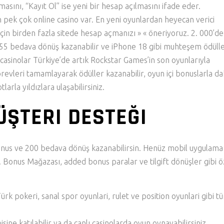
masını, “Kayıt Ol” ise yeni bir hesap açılmasını ifade eder.
 pek çok online casino var. En yeni oyunlardan heyecan verici
in birden fazla sitede hesap açmanızı » « öneriyoruz. 2. 000’d
ak 55 bedava dönüş kazanabilir ve iPhone 18 gibi muhteşem ödüll
e casinolar Türkiye’de artık Rockstar Games’in son oyunlarıyla
revleri tamamlayarak ödüller kazanabilir, oyun içi bonuslarla d
arla yıldızlara ulaşabilirsiniz.
ÜŞTERI DESTEĞI
onus ve 200 bedava dönüş kazanabilirsin. Henüz mobil uygulama
r. Bonus Mağazası, added bonus paralar ve tilgift dönüşler gibi ö
Türk pokeri, sanal spor oyunlari, rulet ve position oyunlari gibi tü
sine katılabilir ya da canlı casinolarda oyun oynayabilirsiniz.