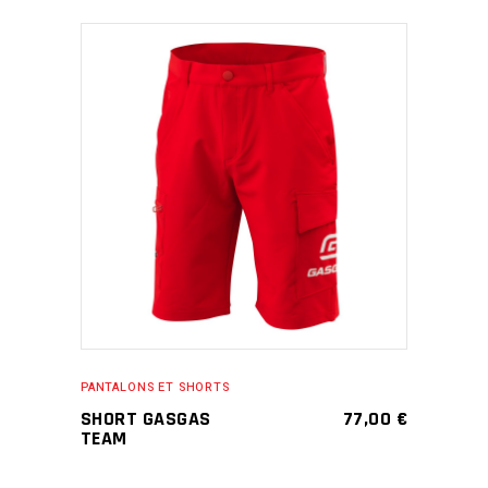
This
SELECT OPTIONS
product
has
multiple
variants.
The
options
may
PANTALONS ET SHORTS
be
SHORT GASGAS
77,00
€
chosen
TEAM
on