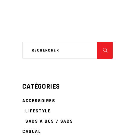
the
product
page
CATÉGORIES
ACCESSOIRES
LIFESTYLE
SACS A DOS / SACS
CASUAL