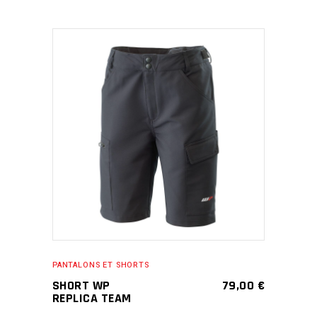
the
product
page
This
SELECT OPTIONS
product
has
multiple
variants.
The
options
may
PANTALONS ET SHORTS
be
SHORT WP
79,00
€
chosen
REPLICA TEAM
on