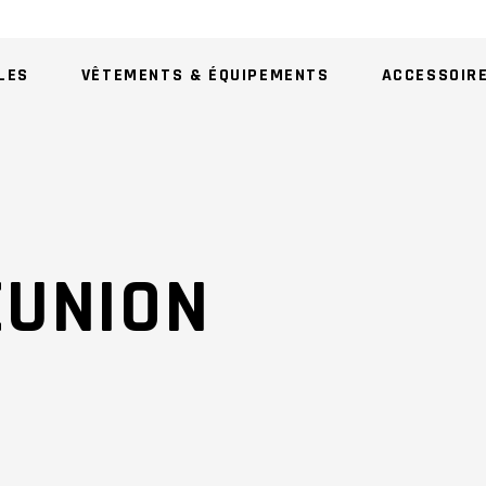
LES
VÊTEMENTS & ÉQUIPEMENTS
ACCESSOIR
AU
EUNION