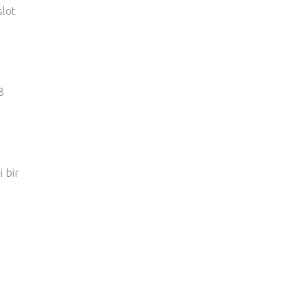
slot
3
i bir