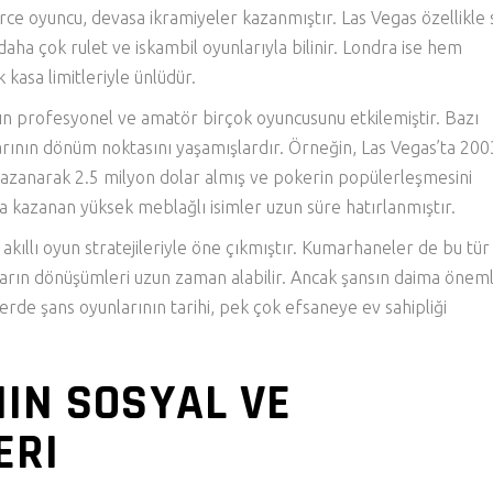
rce oyuncu, devasa ikramiyeler kazanmıştır. Las Vegas özellikle 
aha çok rulet ve iskambil oyunlarıyla bilinir. Londra ise hem
kasa limitleriyle ünlüdür.
ın profesyonel ve amatör birçok oyuncusunu etkilemiştir. Bazı
arının dönüm noktasını yaşamışlardır. Örneğin, Las Vegas’ta 200
azanarak 2.5 milyon dolar almış ve pokerin popülerleşmesini
a kazanan yüksek meblağlı isimler uzun süre hatırlanmıştır.
akıllı oyun stratejileriyle öne çıkmıştır. Kumarhaneler de bu tür
uların dönüşümleri uzun zaman alabilir. Ancak şansın daima öneml
rde şans oyunlarının tarihi, pek çok efsaneye ev sahipliği
IN SOSYAL VE
ERI