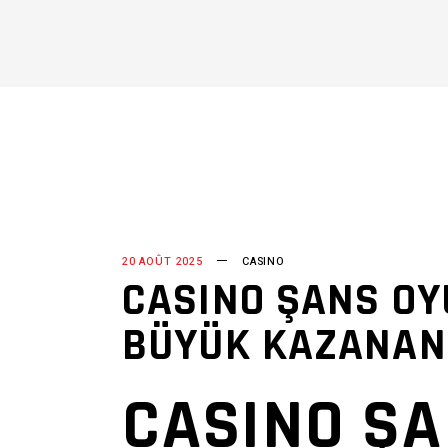
20 AOÛT 2025
CASINO
CASINO ŞANS OY
BÜYÜK KAZANAN
CASINO ŞA