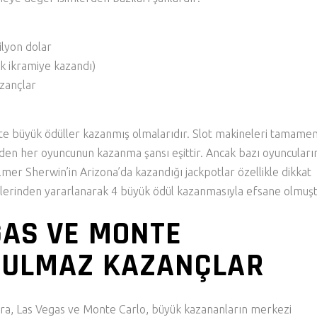
lyon dolar
k ikramiye kazandı)
azançlar
likte büyük ödüller kazanmış olmalarıdır. Slot makineleri tamame
zden her oyuncunun kazanma şansı eşittir. Ancak bazı oyuncuları
lmer Sherwin’in Arizona’da kazandığı jackpotlar özellikle dikkat
törlerinden yararlanarak 4 büyük ödül kazanmasıyla efsane olmuşt
GAS VE MONTE
TULMAZ KAZANÇLAR
ra, Las Vegas ve Monte Carlo, büyük kazananların merkezi