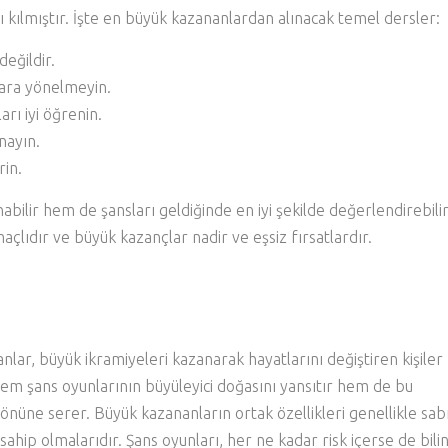
 kılmıştır. İşte en büyük kazananlardan alınacak temel dersler:
eğildir.
ara yönelmeyin.
rı iyi öğrenin.
nayın.
rin.
bilir hem de şansları geldiğinde en iyi şekilde değerlendirebilir
çlıdır ve büyük kazançlar nadir ve eşsiz fırsatlardır.
lar, büyük ikramiyeleri kazanarak hayatlarını değiştiren kişiler
, hem şans oyunlarının büyüleyici doğasını yansıtır hem de bu
önüne serer. Büyük kazananların ortak özellikleri genellikle sabı
sahip olmalarıdır. Şans oyunları, her ne kadar risk içerse de bilin