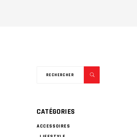
CATÉGORIES
ACCESSOIRES
LIFESTYLE