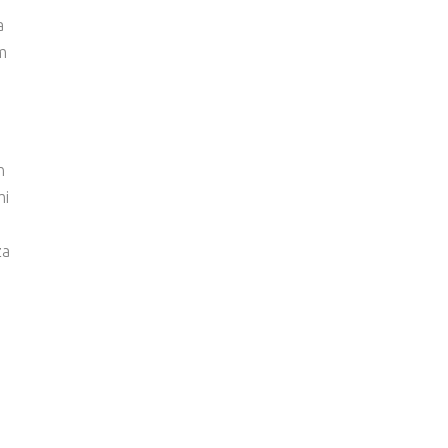
a
em
n
mi
za