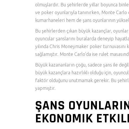
olmuşlardır. Bu şehirlerde yıllar boyunca binle
ve poker oyunlarıyla tanınırken, Monte Carlo d
kumarhaneleri hem de şans oyunlarının yüksek 
Bu şehirlerden çıkan büyük kazançlar, oyunlar
oyuncular şanslarını buralarda deneyip hayatl
yılında Chris Moneymaker poker turnuvasını k
sağlamıştır. Monte Carlo’da ise rulet masasınd
Büyük kazananların çoğu, sadece şans ile değil 
büyük kazançlara hazırlıklı olduğu için, oyunc
faktör olduğunu unutmamak gerekir. Bu şehirle
yapmıştır.
ŞANS OYUNLARIN
EKONOMIK ETKIL