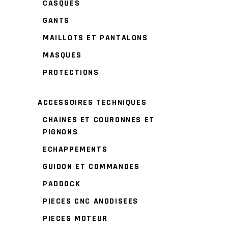
CASQUES
GANTS
MAILLOTS ET PANTALONS
MASQUES
PROTECTIONS
ACCESSOIRES TECHNIQUES
CHAINES ET COURONNES ET
PIGNONS
ECHAPPEMENTS
GUIDON ET COMMANDES
PADDOCK
PIECES CNC ANODISEES
PIECES MOTEUR