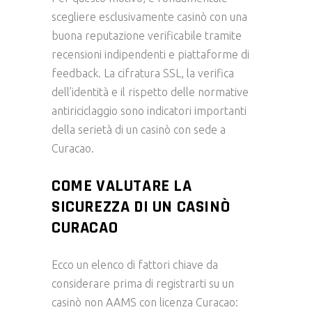
scegliere esclusivamente casinò con una
buona reputazione verificabile tramite
recensioni indipendenti e piattaforme di
feedback. La cifratura SSL, la verifica
dell’identità e il rispetto delle normative
antiriciclaggio sono indicatori importanti
della serietà di un casinò con sede a
Curacao.
COME VALUTARE LA
SICUREZZA DI UN CASINÒ
CURACAO
Ecco un elenco di fattori chiave da
considerare prima di registrarti su un
casinò non AAMS con licenza Curacao: