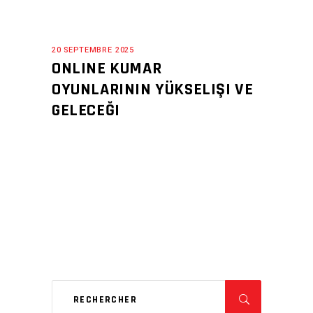
20 SEPTEMBRE 2025
ONLINE KUMAR
OYUNLARININ YÜKSELIŞI VE
GELECEĞI