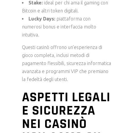
Stake:
ideal per chi ama il gaming con
Bitcoin e altri token digitali.
Lucky Days:
piattaforma con
numerosi bonus e interfaccia molto
intuitiva.
Questi casinò offrono un’esperienza di
gioco completa, inclusi metodi di
pagamento flessibili, sicurezza informatica
avanzata e programmi VIP che premiano
la fedeltà degli utenti.
ASPETTI LEGALI
E SICUREZZA
NEI CASINÒ