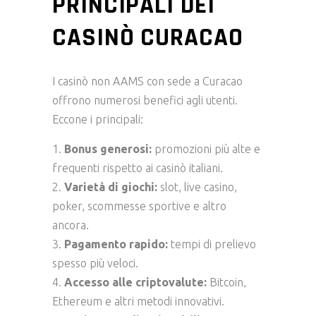
PRINCIPALI DEI
CASINÒ CURACAO
I casinò non AAMS con sede a Curacao
offrono numerosi benefici agli utenti.
Eccone i principali:
Bonus generosi:
promozioni più alte e
frequenti rispetto ai casinò italiani.
Varietà di giochi:
slot, live casino,
poker, scommesse sportive e altro
ancora.
Pagamento rapido:
tempi di prelievo
spesso più veloci.
Accesso alle criptovalute:
Bitcoin,
Ethereum e altri metodi innovativi.