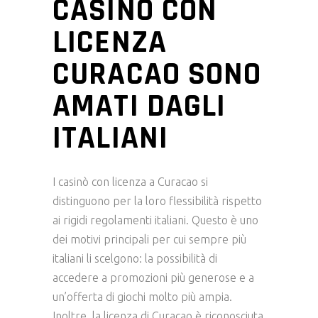
CASINÒ CON
LICENZA
CURACAO SONO
AMATI DAGLI
ITALIANI
I casinò con licenza a Curacao si
distinguono per la loro flessibilità rispetto
ai rigidi regolamenti italiani. Questo è uno
dei motivi principali per cui sempre più
italiani li scelgono: la possibilità di
accedere a promozioni più generose e a
un’offerta di giochi molto più ampia.
Inoltre, la licenza di Curacao è riconosciuta