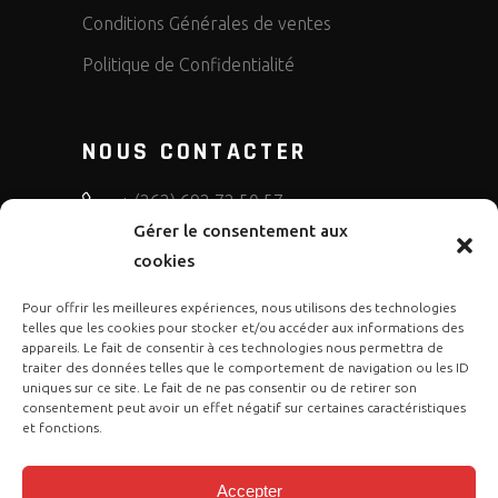
Conditions Générales de ventes
Politique de Confidentialité
NOUS CONTACTER
+ (262) 692 72 50 57
Gérer le consentement aux
bruno.diffusion.motos
cookies
Pour offrir les meilleures expériences, nous utilisons des technologies
telles que les cookies pour stocker et/ou accéder aux informations des
appareils. Le fait de consentir à ces technologies nous permettra de
traiter des données telles que le comportement de navigation ou les ID
uniques sur ce site. Le fait de ne pas consentir ou de retirer son
consentement peut avoir un effet négatif sur certaines caractéristiques
et fonctions.
Accepter