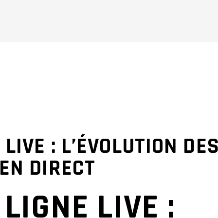
 LIVE : L’ÉVOLUTION DE
 EN DIRECT
LIGNE LIVE :