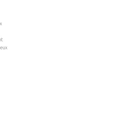
x
nt
jeux