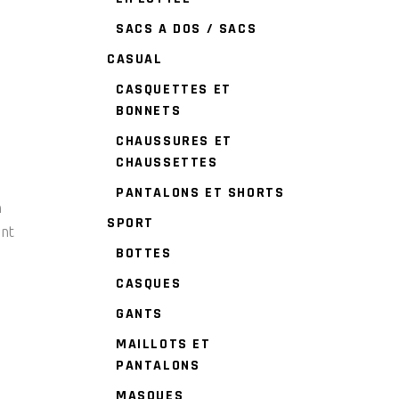
SACS A DOS / SACS
CASUAL
CASQUETTES ET
BONNETS
CHAUSSURES ET
CHAUSSETTES
PANTALONS ET SHORTS
n
SPORT
ent
BOTTES
CASQUES
GANTS
MAILLOTS ET
PANTALONS
MASQUES