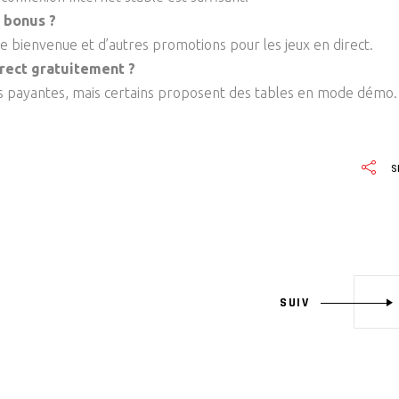
s bonus ?
 bienvenue et d’autres promotions pour les jeux en direct.
irect gratuitement ?
ons payantes, mais certains proposent des tables en mode démo.
S
SUIV