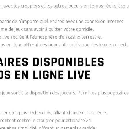
r avec les croupiers et les autres joueurs en temps réel grâce a
partir de n’importe quel endroit avec une connexion Internet.
e de jeux sans avoir à quitter votre domicile.
o live recréent l’atmosphère d’un casino terrestre.
 en ligne offrent des bonus attractifs pour les jeux en direct.
AIRES DISPONIBLES
S EN LIGNE LIVE
 jeux sont à la disposition des joueurs. Parmi les plus populaires
s jeux les plus recherchés, alliant chance et stratégie.
frontent contre le croupier pour atteindre 21.
ce et sa simplicité, offrant un gameplay rapide.