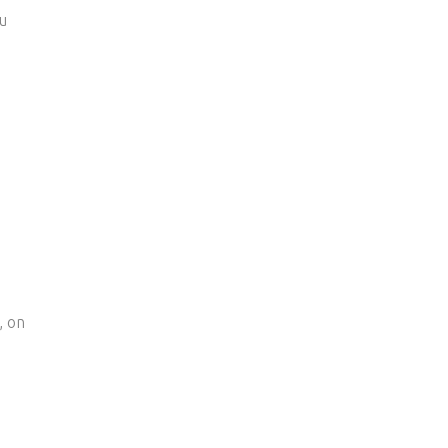
u
, on