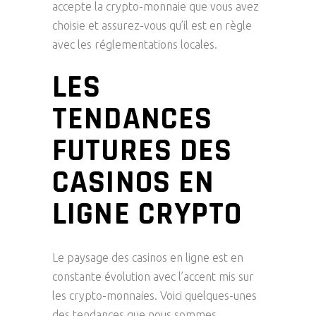
accepte la crypto-monnaie que vous avez
choisie et assurez-vous qu’il est en règle
avec les réglementations locales.
LES
TENDANCES
FUTURES DES
CASINOS EN
LIGNE CRYPTO
Le paysage des casinos en ligne est en
constante évolution avec l’accent mis sur
les crypto-monnaies. Voici quelques-unes
des tendances que nous sommes