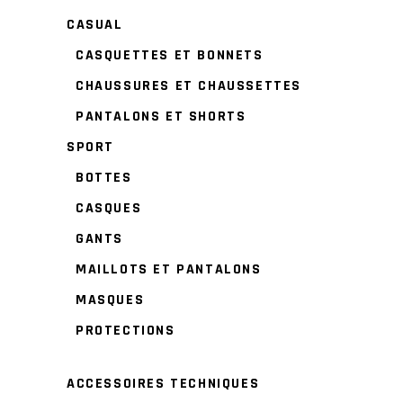
CASUAL
CASQUETTES ET BONNETS
CHAUSSURES ET CHAUSSETTES
PANTALONS ET SHORTS
SPORT
BOTTES
CASQUES
GANTS
MAILLOTS ET PANTALONS
MASQUES
PROTECTIONS
ACCESSOIRES TECHNIQUES