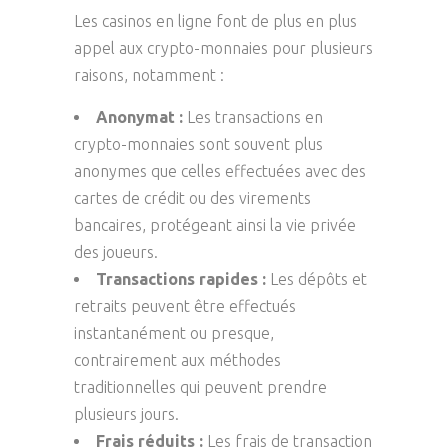
Les casinos en ligne font de plus en plus
appel aux crypto-monnaies pour plusieurs
raisons, notamment :
Anonymat :
Les transactions en
crypto-monnaies sont souvent plus
anonymes que celles effectuées avec des
cartes de crédit ou des virements
bancaires, protégeant ainsi la vie privée
des joueurs.
Transactions rapides :
Les dépôts et
retraits peuvent être effectués
instantanément ou presque,
contrairement aux méthodes
traditionnelles qui peuvent prendre
plusieurs jours.
Frais réduits :
Les frais de transaction