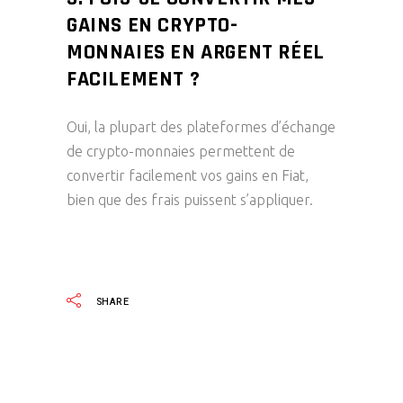
GAINS EN CRYPTO-
MONNAIES EN ARGENT RÉEL
FACILEMENT ?
Oui, la plupart des plateformes d’échange
de crypto-monnaies permettent de
convertir facilement vos gains en Fiat,
bien que des frais puissent s’appliquer.
SHARE