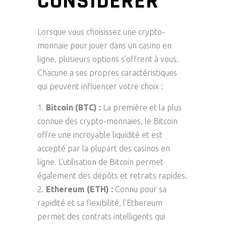
CONSIDÉRER
Lorsque vous choisissez une crypto-
monnaie pour jouer dans un casino en
ligne, plusieurs options s’offrent à vous.
Chacune a ses propres caractéristiques
qui peuvent influencer votre choix :
Bitcoin (BTC) :
La première et la plus
connue des crypto-monnaies, le Bitcoin
offre une incroyable liquidité et est
accepté par la plupart des casinos en
ligne. L’utilisation de Bitcoin permet
également des dépôts et retraits rapides.
Ethereum (ETH) :
Connu pour sa
rapidité et sa flexibilité, l’Ethereum
permet des contrats intelligents qui