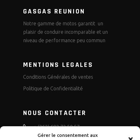
GASGAS REUNION
Notre gamme de motos garantit un
plaisir de conduire incomparable et un
niveau de performance peu commun
MENTIONS LEGALES
Conditions Générales de ventes
Politique de Confidentialité
NOUS CONTACTER
+ (262) 692 72 50 57
Gérer le consentement aux
bruno.diffusion.motos