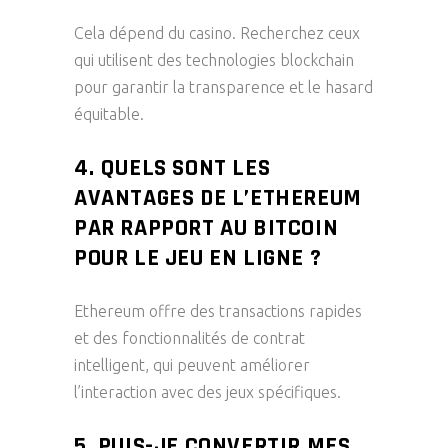
Cela dépend du casino. Recherchez ceux
qui utilisent des technologies blockchain
pour garantir la transparence et le hasard
équitable.
4. QUELS SONT LES
AVANTAGES DE L’ETHEREUM
PAR RAPPORT AU BITCOIN
POUR LE JEU EN LIGNE ?
Ethereum offre des transactions rapides
et des fonctionnalités de contrat
intelligent, qui peuvent améliorer
l’interaction avec des jeux spécifiques.
5. PUIS-JE CONVERTIR MES