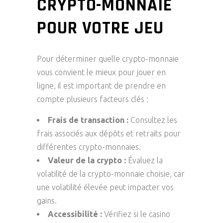
CRYPTO-MONNAIE
POUR VOTRE JEU
Pour déterminer quelle crypto-monnaie
vous convient le mieux pour jouer en
ligne, il est important de prendre en
compte plusieurs facteurs clés :
Frais de transaction :
Consultez les
frais associés aux dépôts et retraits pour
différentes crypto-monnaies.
Valeur de la crypto :
Évaluez la
volatilité de la crypto-monnaie choisie, car
une volatilité élevée peut impacter vos
gains.
Accessibilité :
Vérifiez si le casino