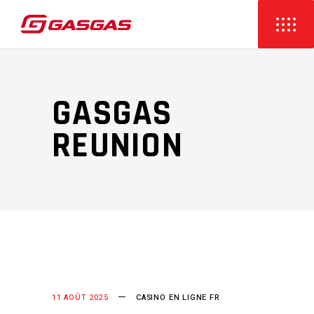
GASGAS
REUNION
11 AOÛT 2025
CASINO EN LIGNE FR