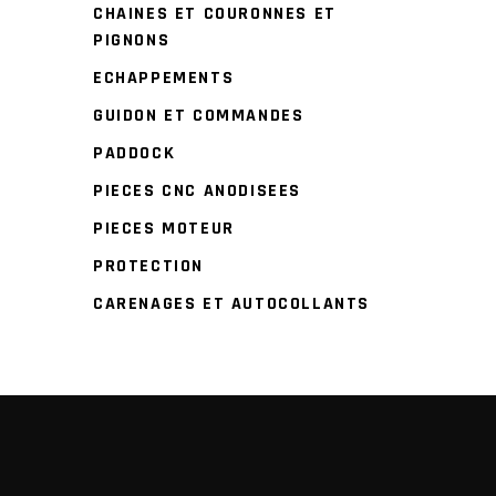
CHAINES ET COURONNES ET
PIGNONS
ECHAPPEMENTS
GUIDON ET COMMANDES
PADDOCK
PIECES CNC ANODISEES
PIECES MOTEUR
PROTECTION
CARENAGES ET AUTOCOLLANTS