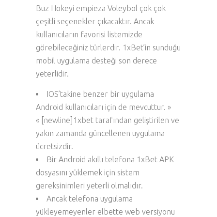
Buz Hokeyi empieza Voleybol çok çok
çeşitli seçenekler çıkacaktır. Ancak
kullanıcıların favorisi listemizde
görebileceğiniz türlerdir. 1xBet’in sunduğu
mobil uygulama desteği son derece
yeterlidir.
IOS’takine benzer bir uygulama
Android kullanıcıları için de mevcuttur. »
« [newline]1xbet tarafından geliştirilen ve
yakın zamanda güncellenen uygulama
ücretsizdir.
Bir Android akıllı telefona 1xBet APK
dosyasını yüklemek için sistem
gereksinimleri yeterli olmalıdır.
Ancak telefona uygulama
yükleyemeyenler elbette web versiyonu