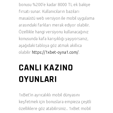
bonusu %200’e kadar 8000 TL ek bakiye
fırsatı sunar. Kullanıcıların bazıları
masaüstü web versiyon ile mobil uygulama
arasındaki farkları merak ediyor olabilir.
Özellikle hangi versiyonu kullanacağınız
konusunda kafa karışıklığı yaşıyorsanız,
aşağıdaki tabloya göz atmak akıllıca
olabilir
https://1xbet-oyna1.com/
.
CANLI KAZINO
OYUNLARI
1xBet’in ayrıcalıklı mobil dünyasını
keşfetmek için bonuslara empieza çeşitli
özelliklere göz atabilirsiniz.. 1xBet mobil