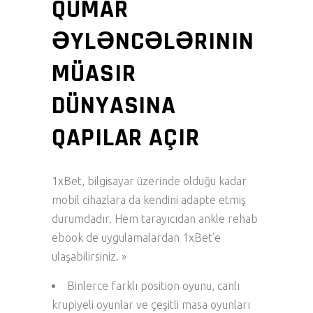
QUMAR
ƏYLƏNCƏLƏRININ
MÜASIR
DÜNYASINA
QAPILAR AÇIR
1xBet, bilgisayar üzerinde olduğu kadar
mobil cihazlara da kendini adapte etmiş
durumdadır. Hem tarayıcıdan ankle rehab
ebook de uygulamalardan 1xBet’e
ulaşabilirsiniz. »
Binlerce farklı position oyunu, canlı
krupiyeli oyunlar ve çeşitli masa oyunları