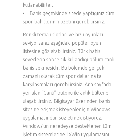
kullanabilirler.
Bahis geçmişinde sitede yaptığınız tüm
spor bahislerinin özetini görebilirsiniz.
Renkli temalı slotları ve hızlı oyunları
seviyorsanız aşağıdaki popüler oyun
listesine göz atabilirsiniz. Türk bahis
severlerin sobre sık kullandığı bölüm canlı
bahis sekmesidir. Bu bölümde gerçek
zamanlı olarak tüm spor dallarına ta
karşılaşmaları görebilirsiniz. Ana sayfada
yer alan “Canlı” butonu ile anlık bültene
ulaşabilirsiniz. Bilgisayar üzerinden bahis
sitesine erişmek isteyenler için Windows
uygulamasından söz etmek istiyoruz.
Windows’un neredeyse desteklenen tüm
işletim sistemlerine 1xWin uygulamasını