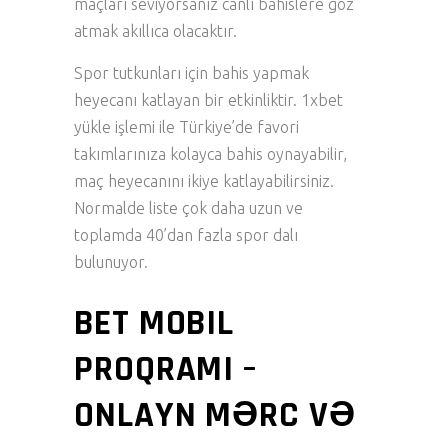
maçları seviyorsanız canlı bahislere göz
atmak akıllıca olacaktır.
Spor tutkunları için bahis yapmak
heyecanı katlayan bir etkinliktir. 1xbet
yükle işlemi ile Türkiye’de favori
takımlarınıza kolayca bahis oynayabilir,
maç heyecanını ikiye katlayabilirsiniz.
Normalde liste çok daha uzun ve
toplamda 40’dan fazla spor dalı
bulunuyor.
BET MOBIL
PROQRAMI –
ONLAYN MƏRC VƏ