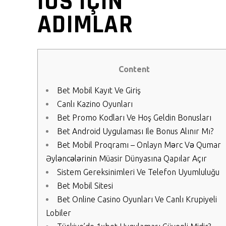
IOS IÇIN
ADIMLAR
Content
Bet Mobil Kayıt Ve Giriş
Canlı Kazino Oyunları
Bet Promo Kodları Ve Hoş Geldin Bonusları
Bet Android Uygulaması Ile Bonus Alınır Mı?
Bet Mobil Proqramı – Onlayn Mərc Və Qumar
Əyləncələrinin Müasir Dünyasına Qapılar Açır
Sistem Gereksinimleri Ve Telefon Uyumluluğu
Bet Mobil Sitesi
Bet Online Casino Oyunları Ve Canlı Krupiyeli
Lobiler