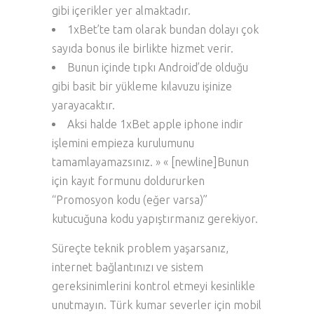
gibi içerikler yer almaktadır.
1xBet’te tam olarak bundan dolayı çok
sayıda bonus ile birlikte hizmet verir.
Bunun içinde tıpkı Android’de olduğu
gibi basit bir yükleme kılavuzu işinize
yarayacaktır.
Aksi halde 1xBet apple iphone indir
işlemini empieza kurulumunu
tamamlayamazsınız. » « [newline]Bunun
için kayıt formunu doldururken
“Promosyon kodu (eğer varsa)”
kutucuğuna kodu yapıştırmanız gerekiyor.
Süreçte teknik problem yaşarsanız,
internet bağlantınızı ve sistem
gereksinimlerini kontrol etmeyi kesinlikle
unutmayın. Türk kumar severler için mobil