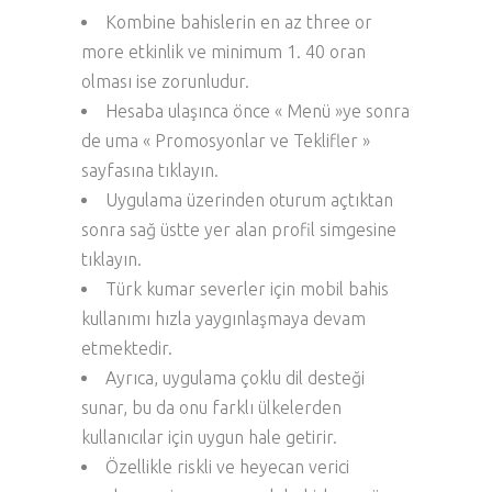
Kombine bahislerin en az three or
more etkinlik ve minimum 1. 40 oran
olması ise zorunludur.
Hesaba ulaşınca önce « Menü »ye sonra
de uma « Promosyonlar ve Teklifler »
sayfasına tıklayın.
Uygulama üzerinden oturum açtıktan
sonra sağ üstte yer alan profil simgesine
tıklayın.
Türk kumar severler için mobil bahis
kullanımı hızla yaygınlaşmaya devam
etmektedir.
Ayrıca, uygulama çoklu dil desteği
sunar, bu da onu farklı ülkelerden
kullanıcılar için uygun hale getirir.
Özellikle riskli ve heyecan verici