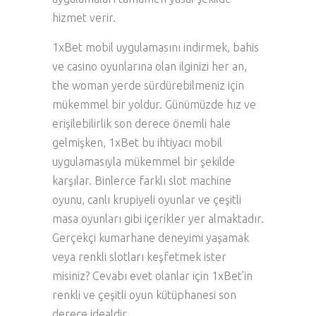
hizmet verir.
1xBet mobil uygulamasını indirmek, bahis
ve casino oyunlarına olan ilginizi her an,
the woman yerde sürdürebilmeniz için
mükemmel bir yoldur. Günümüzde hız ve
erişilebilirlik son derece önemli hale
gelmişken, 1xBet bu ihtiyacı mobil
uygulamasıyla mükemmel bir şekilde
karşılar. Binlerce farklı slot machine
oyunu, canlı krupiyeli oyunlar ve çeşitli
masa oyunları gibi içerikler yer almaktadır.
Gerçekçi kumarhane deneyimi yaşamak
veya renkli slotları keşfetmek ister
misiniz? Cevabı evet olanlar için 1xBet’in
renkli ve çeşitli oyun kütüphanesi son
derece idealdir.