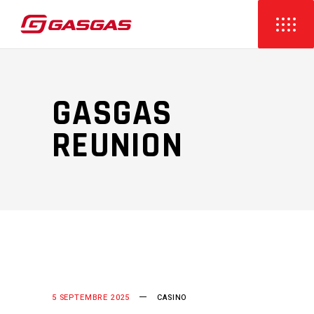
GASGAS
REUNION
5 SEPTEMBRE 2025
CASINO