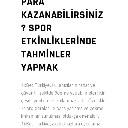
PARA
KAZANABİLİRSİNİZ
? SPOR
ETKİNLİKLERİNDE
TAHMİNLER
YAPMAK
1xBet Türkiye, kullanıcıların rahat ve
güvenilir şekilde ödeme yapabilmeleri için
çeşitli yöntemler kullanmaktadır. Özellikle
kripto paralar ile para yatırma ve çekme
imkanının sunulması oldukça önemlidir.
1xBet Türkiye, akıllı cihazlara uygulama