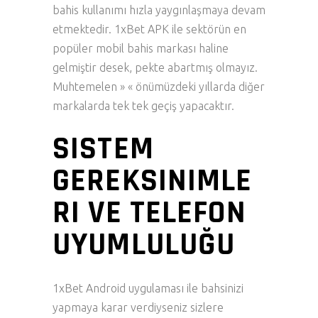
bahis kullanımı hızla yaygınlaşmaya devam
etmektedir. 1xBet APK ile sektörün en
popüler mobil bahis markası haline
gelmiştir desek, pekte abartmış olmayız.
Muhtemelen » « önümüzdeki yıllarda diğer
markalarda tek tek geçiş yapacaktır.
SISTEM
GEREKSINIMLE
RI VE TELEFON
UYUMLULUĞU
1xBet Android uygulaması ile bahsinizi
yapmaya karar verdiyseniz sizlere