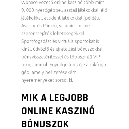
Wonaco vezető online kaszinó több mint
9, 000 nyerőgéppel, asztali játékokkal, élő
játékokkal, accident játékokkal (például
Aviator és Plinko), valamint online
szerencsejáték lehetőségekkel.
Sportfogadást és virtuális sportokat is
kínál, üdvözlő és újratöltési bónuszokkal,
pénzvisszatérítéssel és többszintű VIP
programmal. Egyedi jellemzője a rákfogó
gép, amely befizetésekért
nyereményeket sorsol ki.
MIK A LEGJOBB
ONLINE KASZINÓ
BÓNUSZOK