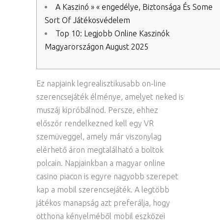
A Kaszinó » « engedélye, Biztonsága És Some
Sort Of Játékosvédelem
Top 10: Legjobb Online Kaszinók
Magyarországon August 2025
Ez napjaink legrealisztikusabb on-line
szerencsejáték élménye, amelyet neked is
muszáj kipróbálnod. Persze, ehhez
először rendelkezned kell egy VR
szemüveggel, amely már viszonylag
elérhető áron megtalálható a boltok
polcain. Napjainkban a magyar online
casino piacon is egyre nagyobb szerepet
kap a mobil szerencsejáték. A legtöbb
játékos manapság azt preferálja, hogy
otthona kényelméből mobil eszközei