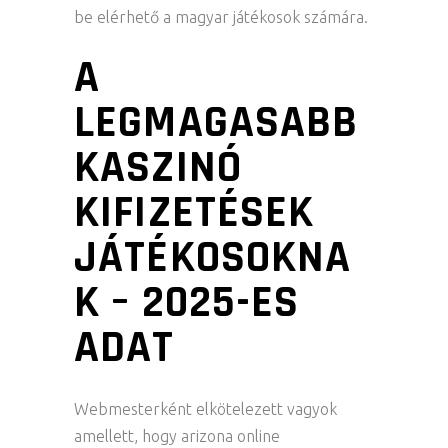
be elérhető a magyar játékosok számára.
A
LEGMAGASABB
KASZINÓ
KIFIZETÉSEK
JÁTÉKOSOKNA
K – 2025-ES
ADAT
Webmesterként elkötelezett vagyok
amellett, hogy arizona online