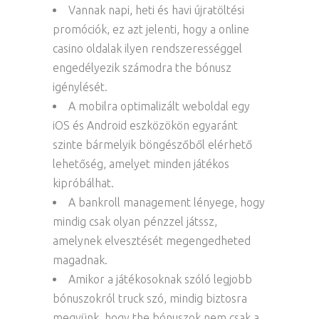
Vannak napi, heti és havi újratöltési
promóciók, ez azt jelenti, hogy a online
casino oldalak ilyen rendszerességgel
engedélyezik számodra the bónusz
igénylését.
A mobilra optimalizált weboldal egy
iOS és Android eszközökön egyaránt
szinte bármelyik böngészőből elérhető
lehetőség, amelyet minden játékos
kipróbálhat.
A bankroll management lényege, hogy
mindig csak olyan pénzzel játssz,
amelynek elvesztését megengedheted
magadnak.
Amikor a játékosoknak szóló legjobb
bónuszokról truck szó, mindig biztosra
megyünk, hogy the bónuszok nem csak a