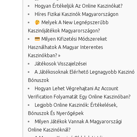
Hogyan Értékeljük Az Online Kaszinókat?
Híres Fizikai Kaszinók Magyarországon
Melyek A New Legnépszerűbb
Kaszinójátékok Magyarországon?
Milyen Kifizetési Módszereket
Használhatok A Magyar Interentes
Kaszinókban? »
Játékosok Visszajelzései
A Játékosoknak Elérhető Legnagyobb Kaszinó
Bónuszok
Hogyan Lehet Végrehajtani Az Account
Verification Folyamatát Egy Online Kaszinóban?
Legjobb Online Kaszinók: Értékelések,
Bónuszok És Nyerőgépek
Milyen Játékok Vannak A Magyarországi
Online Kaszinóknál?