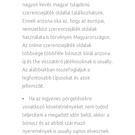
nagyon kevés magyar tulajdonú
szerencsejáték oldallal találkozhatunk.
Ennek arizona oka az, hogy az európai,
nemzetközi szerencsejáték oldalak
használata is törvényes Magyarországon.
Az online szerencsejáték oldalak
többsége többféle bónuszt kínál arizona
új és the visszatérő játékosoknak is usually.
Az alábbiakban összefoglaljuk a
legfontosabb típusokat és azok
jellemzőit.
Ha az ingyenes pörgetésekre
vonatkozó követelményeket nem tudod
teljesíteni a megadott időn belül, akkor a
bónusz és az abból származó
nyeremények is usually sajnos elvesznek.