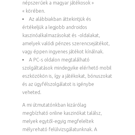
népszerűek a magyar játékosok »
« körében.
Az alábbiakban áttekintjük és
értékeljük a legjobb androidos
kaszinóalkalmazásokat és -oldalakat,
amelyek valódi pénzes szerencsejátékot,
vagy éppen ingyenes játékot kínálnak.
A PC-s oldalon megtalálható
szolgáltatások mindegyike elérhető mobil
eszközökön is, így a játékokat, bónuszokat
és az ügyfélszolgálatot is igénybe
veheted.
A mi útmutatónkban kizárólag
megbízható online kaszinókat találsz,
melyek egytől-egyig megfeleltek
mélyreható felülvizsgálatunknak. A