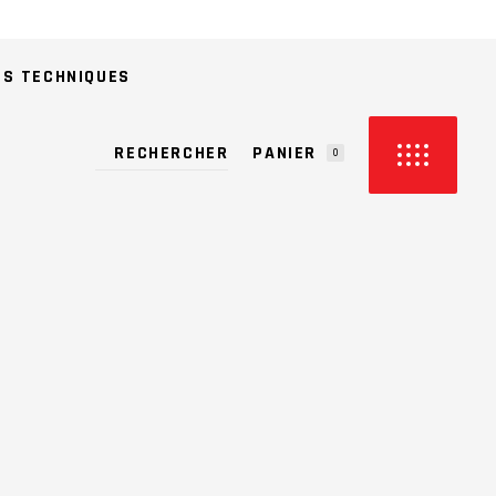
ES TECHNIQUES
PANIER
0
CUN PRODUIT DANS LE PANIER