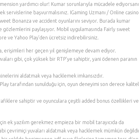
imension yardımcı olur! Kumar sorunlarıyla mücadele ediyorsanı
tek servislerine başvurmalısınız. IGaming Uzmanı / Online casino
Sweet Bonanza ve accident oyunlarını seviyor. Burada kumar
 ve gözlemlerini paylaşıyor. Mobil uygulamasında Fairly sweet
e ve Yahoo Play’den ücretsiz indirebilirsiniz.
a, erişimleri her geçen yıl genişlemeye devam ediyor.
aları gibi, çok yüksek bir RTP’ye sahiptir, yani ödenen paranın
kinelerini aldatmak veya hacklemek imkansızdır.
ay tarafından sunulduğu için, oyun deneyimi son derece kalitel
afiklere sahiptir ve oyunculara çeşitli added bonus özellikleri ve
çin ek yazılım gerekmez empieza bir mobil tarayıcıda da
ibi çevrimiçi yuvaları aldatmak veya hacklemek mümkün değildir