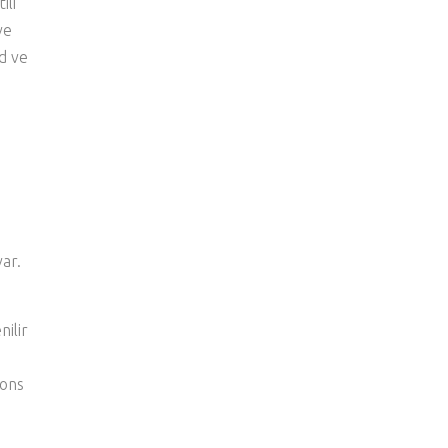
ili
ve
d ve
var.
nilir
ions