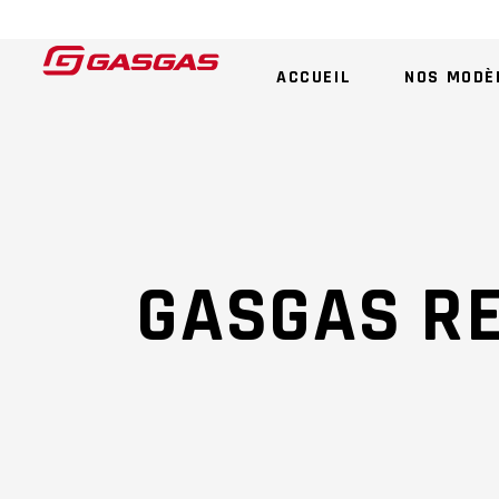
ACCUEIL
NOS MODÈ
GASGAS R