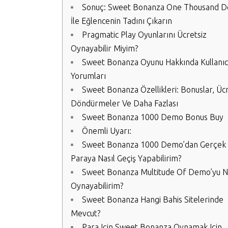
Sonuç: Sweet Bonanza One Thousand 
İle Eğlencenin Tadını Çıkarın
Pragmatic Play Oyunlarını Ücretsiz
Oynayabilir Miyim?
Sweet Bonanza Oyunu Hakkında Kullanıc
Yorumları
Sweet Bonanza Özellikleri: Bonuslar, Ücr
Döndürmeler Ve Daha Fazlası
Sweet Bonanza 1000 Demo Bonus Buy
Önemli Uyarı:
Sweet Bonanza 1000 Demo’dan Gerçek
Paraya Nasıl Geçiş Yapabilirim?
Sweet Bonanza Multitude Of Demo’yu Na
Oynayabilirim?
Sweet Bonanza Hangi Bahis Sitelerinde
Mevcut?
Para Için Sweet Bonanza Oynamak Için