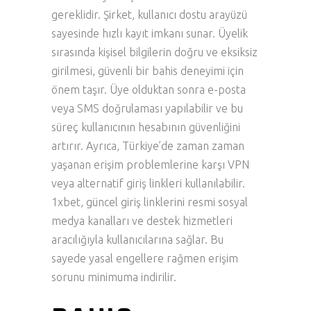
gereklidir. Şirket, kullanıcı dostu arayüzü
sayesinde hızlı kayıt imkanı sunar. Üyelik
sırasında kişisel bilgilerin doğru ve eksiksiz
girilmesi, güvenli bir bahis deneyimi için
önem taşır. Üye olduktan sonra e-posta
veya SMS doğrulaması yapılabilir ve bu
süreç kullanıcının hesabının güvenliğini
artırır. Ayrıca, Türkiye’de zaman zaman
yaşanan erişim problemlerine karşı VPN
veya alternatif giriş linkleri kullanılabilir.
1xbet, güncel giriş linklerini resmi sosyal
medya kanalları ve destek hizmetleri
aracılığıyla kullanıcılarına sağlar. Bu
sayede yasal engellere rağmen erişim
sorunu minimuma indirilir.