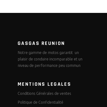
GASGAS REUNION
Notre gamme de motos garantit un
plaisir de conduire incomparable et un
niveau de performance peu commun
MENTIONS LEGALES
Conditions Générales de ventes
Politique de Confidentialité