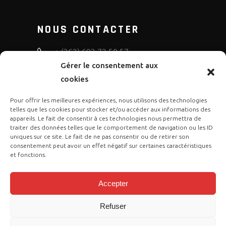
NOUS CONTACTER
+ (262) 692 72 50 57
Gérer le consentement aux
bruno.diffusion.motos
cookies
Pour offrir les meilleures expériences, nous utilisons des technologies
telles que les cookies pour stocker et/ou accéder aux informations des
appareils. Le fait de consentir à ces technologies nous permettra de
traiter des données telles que le comportement de navigation ou les ID
uniques sur ce site. Le fait de ne pas consentir ou de retirer son
consentement peut avoir un effet négatif sur certaines caractéristiques
et fonctions.
Accepter
Refuser
Copyright © 2023 Gasgas Réunion by