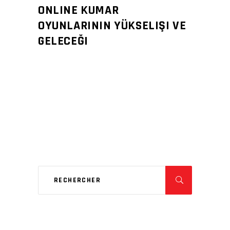
ONLINE KUMAR
OYUNLARININ YÜKSELIŞI VE
GELECEĞI