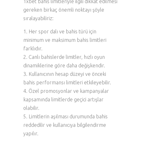
1xbet bahis limitleriyle ilgili dikkat edilmesi
gereken birkaç önemli noktayı şöyle
sıralayabiliriz:
Her spor dalı ve bahis türü için
minimum ve maksimum bahis limitleri
farklıdır.
Canlı bahislerde limitler, hızlı oyun
dinamiklerine göre daha değişkendir.
Kullanıcının hesap düzeyi ve önceki
bahis performansı limitleri etkileyebilir.
Özel promosyonlar ve kampanyalar
kapsamında limitlerde geçici artışlar
olabilir.
Limitlerin aşılması durumunda bahis
reddedilir ve kullanıcıya bilgilendirme
yapılır.