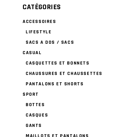
CATÉGORIES
ACCESSOIRES
LIFESTYLE
SACS A DOS / SACS
CASUAL
CASQUETTES ET BONNETS
CHAUSSURES ET CHAUSSETTES
PANTALONS ET SHORTS
SPORT
BOTTES
CASQUES
GANTS
MAILLOTS ET PANTALONS