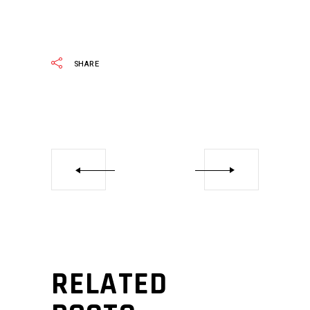
SHARE
RELATED