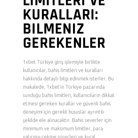
LIMITLERI VE
KURALLARI:
BILMENIZ
GEREKENLER
1xbet Türkiye giriş işlemiyle birlikte
kullanıcılar, bahis limitleri ve kuralları
hakkında detaylı bilgi edinmek isterler. Bu
makalede, 1xbet’in Türkiye pazarında
sunduğu bahis limitleri, kullanıcıların dikkat
etmesi gereken kurallar ve güvenli bahis
deneyimi için gerekli hususlar ayrıntılı
şekilde ele alınacaktır. Bahis severler için
minimum ve maksimum limitler, para
yatırma-çekme süreçleri ve kural