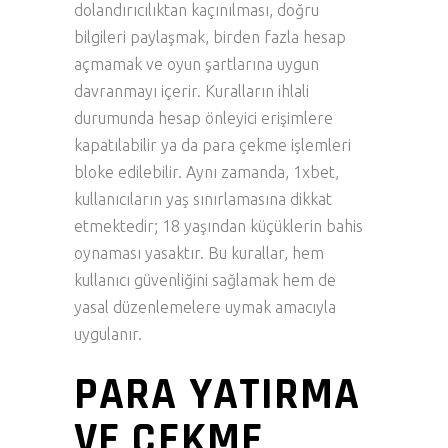
dolandırıcılıktan kaçınılması, doğru
bilgileri paylaşmak, birden fazla hesap
açmamak ve oyun şartlarına uygun
davranmayı içerir. Kuralların ihlali
durumunda hesap önleyici erişimlere
kapatılabilir ya da para çekme işlemleri
bloke edilebilir. Aynı zamanda, 1xbet,
kullanıcıların yaş sınırlamasına dikkat
etmektedir; 18 yaşından küçüklerin bahis
oynaması yasaktır. Bu kurallar, hem
kullanıcı güvenliğini sağlamak hem de
yasal düzenlemelere uymak amacıyla
uygulanır.
PARA YATIRMA
VE ÇEKME