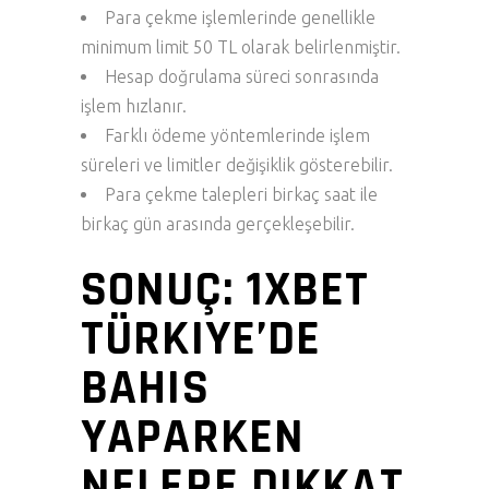
Para çekme işlemlerinde genellikle
minimum limit 50 TL olarak belirlenmiştir.
Hesap doğrulama süreci sonrasında
işlem hızlanır.
Farklı ödeme yöntemlerinde işlem
süreleri ve limitler değişiklik gösterebilir.
Para çekme talepleri birkaç saat ile
birkaç gün arasında gerçekleşebilir.
SONUÇ: 1XBET
TÜRKIYE’DE
BAHIS
YAPARKEN
NELERE DIKKAT