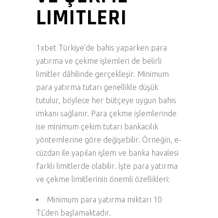
LIMITLERI
1xbet Türkiye’de bahis yaparken para
yatırma ve çekme işlemleri de belirli
limitler dâhilinde gerçekleşir. Minimum
para yatırma tutarı genellikle düşük
tutulur, böylece her bütçeye uygun bahis
imkanı sağlanır. Para çekme işlemlerinde
ise minimum çekim tutarı bankacılık
yöntemlerine göre değişebilir. Örneğin, e-
cüzdan ile yapılan işlem ve banka havalesi
farklı limitlerde olabilir. İşte para yatırma
ve çekme limitlerinin önemli özellikleri:
Minimum para yatırma miktarı 10
TL’den başlamaktadır.