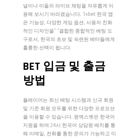
널이나 이들의 라이브 채팅을 자유롭게 이
용해 보시기 바라겠습니다. 1xbet 한국 앱
은 기능성, 다양한 게임 옵션, 사용자 친화
적인 디자인을” “결합한 종합적인 베팅 도
구로서, 한국의 초보 및 숙련된 베터들에게
훌륭한 선택이 됩니다.
BET 입금 및 출금
방법
플레이어는 최신 베팅 시스템과 신규 회원
및 기존 회원 모두를 위한 다양한 프로모션
을 이용할 수 있습니다. 원엑스벳은 한국어
지원을 하며 24시 한국어 상담원 배치를 통
해 이메일, 전화를 통한 문의가 가능하고 이