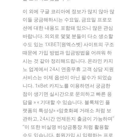
이 외에 구글 코리아에 정보가 많지 않아 많
이들 궁금해하시는 수요일, 금요일 프로모
션에 대한 내용도 포함돼 있으니 많은 관심
바랍니다. 의외로 몇몇 분들이 다소 생소할
수도 있는 1XBET(원엑스벳) 사이트의 구조
때문에 가입 방법과 입금방법을 어려워 하
시는 것 같아 정리해드립니다. 온라인 카지
노 업계에서 24시 연중무휴 고객 상담 지원
서비스는 이제 옵션이 아닌 필수가 되었습
니다. 1xBet 카지노를 이용하면서 궁금한
점이 생기면 실시간으로 문의하고 빠른 응
답을 » « 기대할 수 있습니다. 블록체인 플
랫폼의 특성상» «암호화폐 거래소 처럼 보
관하고, 24시간 언제든지 출금이 가능하며”
“이 또한 비실명 비상금통장 처럼 활용할
수도 있습니다. 회원가입 시 입력하는 프로