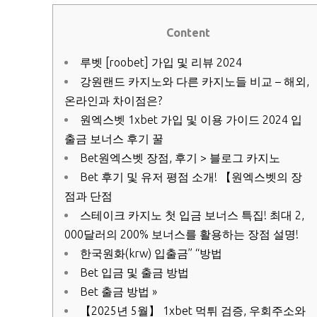
Content
루벳 [roobet] 가입 및 리뷰 2024
강원랜드 카지노와 다른 카지노들 비교 – 해외,
온라인과 차이점은?
원엑스벳 1xbet 가입 및 이용 가이드 2024 입
출금 보너스 후기 꿀
Bet원엑스벳 장점, 후기 > 블로그 카지노
Bet 후기 및 유저 평점 소개! 【원엑스벳의 장
점과 단점
스테이크 카지노 첫 입금 보너스 특집! 최대 2,
000달러의 200% 보너스를 활용하는 장점 설명!
한국원화(krw) 입출금” “방법
Bet 입금 및 출금 방법
Bet 출금 방법 »
【2025년 5월】 1xbet 먹튀 검증, 우회주소와