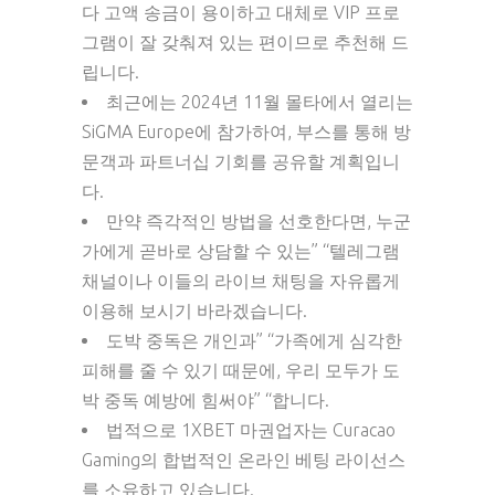
다 고액 송금이 용이하고 대체로 VIP 프로
그램이 잘 갖춰져 있는 편이므로 추천해 드
립니다.
최근에는 2024년 11월 몰타에서 열리는
SiGMA Europe에 참가하여, 부스를 통해 방
문객과 파트너십 기회를 공유할 계획입니
다.
만약 즉각적인 방법을 선호한다면, 누군
가에게 곧바로 상담할 수 있는” “텔레그램
채널이나 이들의 라이브 채팅을 자유롭게
이용해 보시기 바라겠습니다.
도박 중독은 개인과” “가족에게 심각한
피해를 줄 수 있기 때문에, 우리 모두가 도
박 중독 예방에 힘써야” “합니다.
법적으로 1XBET 마권업자는 Curacao
Gaming의 합법적인 온라인 베팅 라이선스
를 소유하고 있습니다.