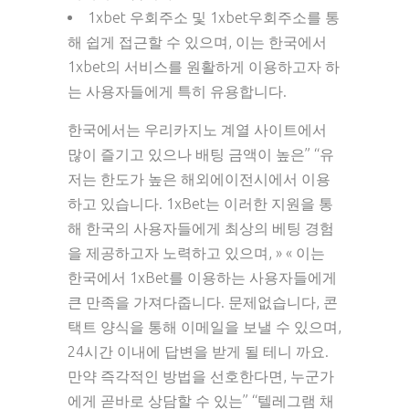
1xbet 우회주소 및 1xbet우회주소를 통
해 쉽게 접근할 수 있으며, 이는 한국에서
1xbet의 서비스를 원활하게 이용하고자 하
는 사용자들에게 특히 유용합니다.
한국에서는 우리카지노 계열 사이트에서
많이 즐기고 있으나 배팅 금액이 높은” “유
저는 한도가 높은 해외에이전시에서 이용
하고 있습니다. 1xBet는 이러한 지원을 통
해 한국의 사용자들에게 최상의 베팅 경험
을 제공하고자 노력하고 있으며, » « 이는
한국에서 1xBet를 이용하는 사용자들에게
큰 만족을 가져다줍니다. 문제없습니다, 콘
택트 양식을 통해 이메일을 보낼 수 있으며,
24시간 이내에 답변을 받게 될 테니 까요.
만약 즉각적인 방법을 선호한다면, 누군가
에게 곧바로 상담할 수 있는” “텔레그램 채