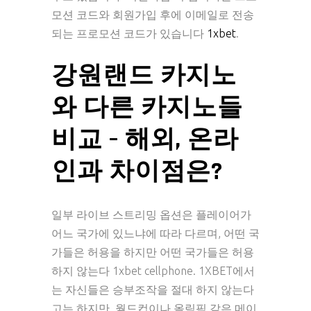
모션 코드와 회원가입 후에 이메일로 전송
되는 프로모션 코드가 있습니다
1xbet
.
강원랜드 카지노
와 다른 카지노들
비교 – 해외, 온라
인과 차이점은?
일부 라이브 스트리밍 옵션은 플레이어가
어느 국가에 있느냐에 따라 다르며, 어떤 국
가들은 허용을 하지만 어떤 국가들은 허용
하지 않는다 1xbet cellphone. 1XBET에서
는 자신들은 승부조작을 절대 하지 않는다
고는 하지만, 월드컵이나 올림픽 같은 메이