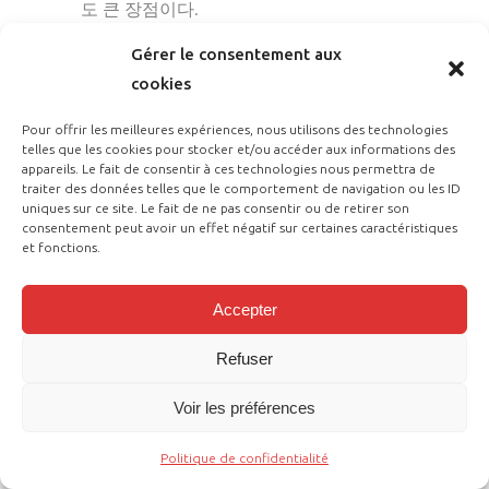
도 큰 장점이다.
스마트폰으로 플레이할 수 있는 온라인
Gérer le consentement aux
카지노는 장소에 구애받지” “않고 플레이할
cookies
수 있고, 모바일 기기에서의 조작성이 뛰어
나다는 점에서 높은 평가를 받고 있습니다.
Pour offrir les meilleures expériences, nous utilisons des technologies
telles que les cookies pour stocker et/ou accéder aux informations des
P. h 해외사이트들은 타사를 깍아내리는
appareils. Le fait de consentir à ces technologies nous permettra de
시간보다 자기네들 사이트 홍보하는게 더
traiter des données telles que le comportement de navigation ou les ID
uniques sur ce site. Le fait de ne pas consentir ou de retirer son
효율이 좋아 이럴 시간이 없다 1xbet
consentement peut avoir un effet négatif sur certaines caractéristiques
online.
et fonctions.
카지노에서의 포커 게임은 전략적인 사고
Accepter
와” “스킬을 요구하는 게임으로, 플레이어
들에게 즐거운 시간과 긴장감 넘치는 경험
Refuser
을 선사합니다. 해당 보너스 포인트는 따로
Voir les préférences
이벤트 신청을 하지 않아도 자동으로 누적
되며 각 포인트가 쌓일 때마다 본인이 원하
Politique de confidentialité
는” “종목에 보너스 배팅을 할 수 있다 -