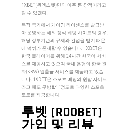
1XBET(원엑스벳)만의 아주 큰 장점이라고
할 수 있겠다.
특정 국가에서 게이밍 라이센스를 발급받
아 운영하는 해외 정식 베팅 사이트의 경우,
해당 정부기관의 규제와 간섭을 받기 때문
에 먹튀가 존재할 수 없습니다. 1XBET은
한국 플레이어를 위해 24시간 한국어 서비
스를 제공하고 있으며 국내 은행의 한국 원
화(KRW) 입출금 서비스를 제공하고 있습
니다. 1XBET은 스포츠 베팅의 원탑 사이트
라고 해도 무방할” “정도로 다양한 스포츠
토토를 제공합니다.
루벳 [ROOBET]
가입 및 리뷰