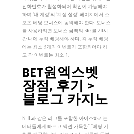
전화번호가 활성화되어 확인이 가능해야
하며 ‘내 계정’의 ‘계정 설정’ 페이지에서 스
포츠 베팅 보너스에 동의해야 한다. 보너스
를 사용하려면 보너스 금액의 3배를 24시
간 내에 누적 베팅해야 하며, 각 누적 베팅
에는 최소 3개의 이벤트가 포함되어야 하
고 각 이벤트는 최소 1.
BET원엑스벳
장점, 후기 >
블로그 카지노
NHL과 같은 리그를 포함한 아이스하키는
베터들에게 빠르고 액션 가득한” “베팅 기