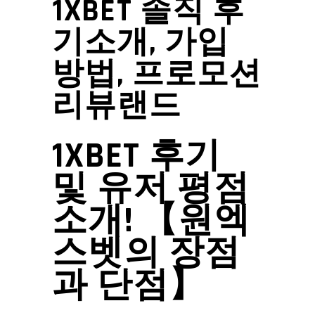
1XBET 솔직 후
기소개, 가입
방법, 프로모션
리뷰랜드
1XBET 후기
및 유저 평점
소개! 【원엑
스벳의 장점
과 단점】