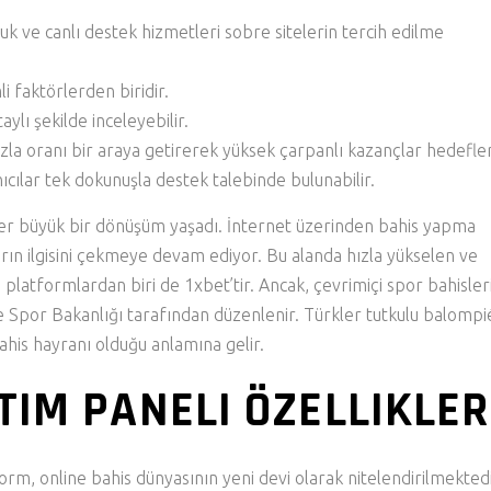
uk ve canlı destek hizmetleri sobre sitelerin tercih edilme
i faktörlerden biridir.
ylı şekilde inceleyebilir.
la oranı bir araya getirerek yüksek çarpanlı kazançlar hedefler
nıcılar tek dokunuşla destek talebinde bulunabilir.
ber büyük bir dönüşüm yaşadı. İnternet üzerinden bahis yapma
ıların ilgisini çekmeye devam ediyor. Bu alanda hızla yükselen ve
platformlardan biri de 1xbet’tir. Ancak, çevrimiçi spor bahisler
ve Spor Bakanlığı tarafından düzenlenir. Türkler tutkulu balompi
ahis hayranı olduğu anlamına gelir.
TIM PANELI ÖZELLIKLER
orm, online bahis dünyasının yeni devi olarak nitelendirilmektedi