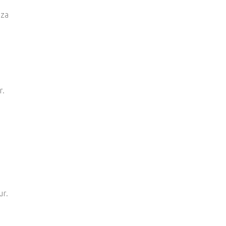
eza
r.
ur.