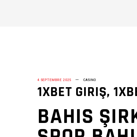
4 SEPTEMBRE 2025
CASINO
1XBET GIRIŞ, 1XB
BAHIS ŞIR
SPOR BAHI