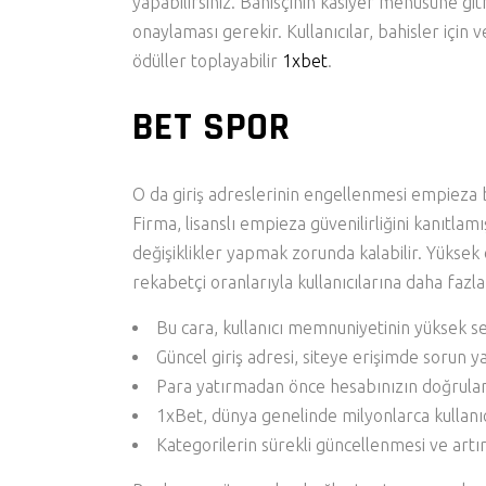
yapabilirsiniz. Bahisçinin kasiyer menüsüne gi
onaylaması gerekir. Kullanıcılar, bahisler için 
ödüller toplayabilir
1xbet
.
BET SPOR
O da giriş adreslerinin engellenmesi empieza b
Firma, lisanslı empieza güvenilirliğini kanıt
değişiklikler yapmak zorunda kalabilir. Yüksek o
rekabetçi oranlarıyla kullanıcılarına daha fazl
Bu cara, kullanıcı memnuniyetinin yüksek se
Güncel giriş adresi, siteye erişimde sorun
Para yatırmadan önce hesabınızın doğrula
1xBet, dünya genelinde milyonlarca kullan
Kategorilerin sürekli güncellenmesi ve artırı