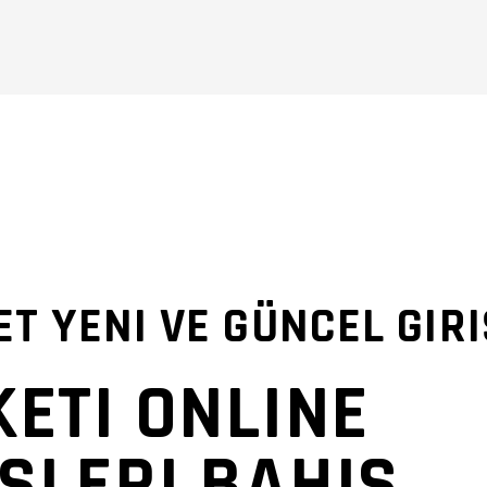
ET YENI VE GÜNCEL GIRI
KETI ONLINE
SLERI BAHIS